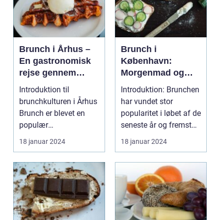
Brunch i Århus –
Brunch i
En gastronomisk
København:
rejse gennem
Morgenmad og
byens bedste
frokost i perfekt
Introduktion til
Introduktion: Brunchen
morgenmadsspot
harmoni
brunchkulturen i Århus
har vundet stor
Brunch er blevet en
popularitet i løbet af de
populær
seneste år og fremstår
spiseoplevelse, der
som en perfe...
18 januar 2024
18 januar 2024
kombinerer ...