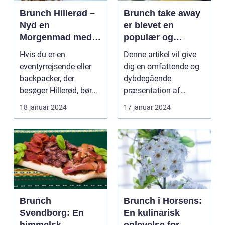
Brunch Hillerød –
Brunch take away
Nyd en
er blevet en
Morgenmad med
populær og
Et Twist
praktisk måde at
Hvis du er en
Denne artikel vil give
nyde en lækker
eventyrrejsende eller
dig en omfattende og
brunchoplevelse
backpacker, der
dybdegående
på, uanset hvor
besøger Hillerød, bør
præsentation af
man befinder sig
du ikke gå glip af
brunch take away og
18 januar 2024
17 januar 2024
byens f...
de vigti...
Brunch
Brunch i Horsens:
Svendborg: En
En kulinarisk