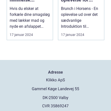
himmelsk
oplevelse for
oplevelse i hjertet
eventyrrejsende
Hvis du elsker at
Brunch i Horsens - En
af Danmark
og backpackere
forkæle dine smagsløg
oplevelse ud over det
med lækker mad og
sædvanlige
nyde en afslappet
Introduktion til
atmosfære, så er
brunchkulturen i
17 januar 2024
17 januar 2024
brunch ...
Horsens ...
Adresse