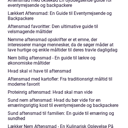
Aftensmad med oksekød En dybdegående guide for
eventyrrejsende og backpackere
Lækkert Aftensmad: En Guide til Eventyrrejsende og
Backpackere
Aftensmad favoritter: Den ultimative guide til
velsmagende måltider
Nemme aftensmad opskrifter er et emne, der
interesserer mange mennesker, da de søger måder at
lave hurtige og enkle måltider til deres travle dagligdag
Nem billig aftensmad - En guide til lækre og
økonomiske måltider
Hvad skal vi have til aftensmad
Aftensmad med kartofler: Fra traditionsrigt måltid til
moderne favorit
Proteinrig aftensmad: Hvad skal man vide
Sund nem aftensmad: Hvad du bør vide for en
ernæringsrigtig kost til eventyrrejsende og backpackere
Sund aftensmad til familien: En guide til ernæring og
sundhed
Lækker Nem Aftensmad - En Kulinarisk Oplevelse På