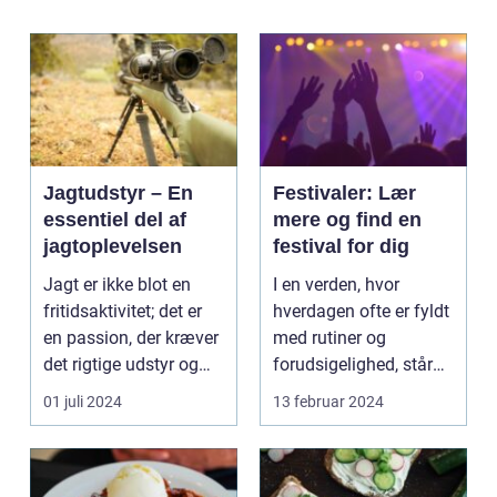
Jagtudstyr – En
Festivaler: Lær
essentiel del af
mere og find en
jagtoplevelsen
festival for dig
Jagt er ikke blot en
I en verden, hvor
fritidsaktivitet; det er
hverdagen ofte er fyldt
en passion, der kræver
med rutiner og
det rigtige udstyr og
forudsigelighed, står
for...
festivaler som farver...
01 juli 2024
13 februar 2024