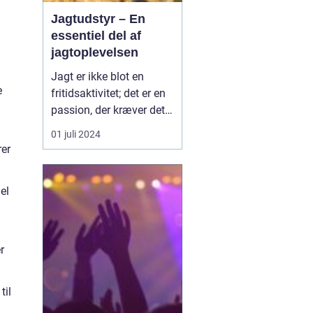
Jagtudstyr – En
essentiel del af
jagtoplevelsen
Jagt er ikke blot en
e
fritidsaktivitet; det er en
passion, der kræver det
rigtige udstyr og
01 juli 2024
forberedelse. I jagtens
rer
verden er betydningen af
at have stabilt og
el
pålideligt udstyr
vanskelig at overvurdere.
Godt jagtudstyr forhøjer
jag...
r
til