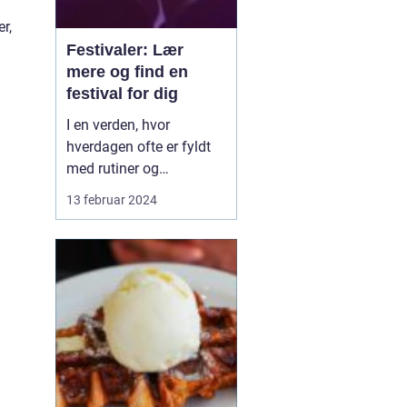
r,
Festivaler: Lær
mere og find en
festival for dig
I en verden, hvor
hverdagen ofte er fyldt
med rutiner og
forudsigelighed, står
13 februar 2024
festivaler som farverige
oaser i tørken. De er
sociale, kulturelle, og
musikalske
samlingspunkter, hvor
mennesker fra alle
samfundslag kan mødes
og dele uforglemmelige
opl...