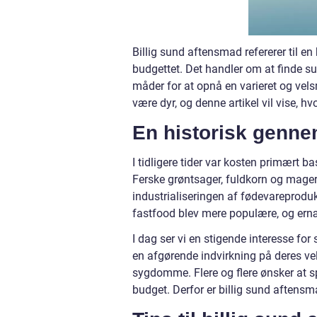
Billig sund aftensmad refererer til e
budgettet. Det handler om at finde s
måder for at opnå en varieret og vel
være dyr, og denne artikel vil vise, hv
En historisk genne
I tidligere tider var kosten primært ba
Ferske grøntsager, fuldkorn og mage
industrialiseringen af fødevareprodu
fastfood blev mere populære, og ern
I dag ser vi en stigende interesse for
en afgørende indvirkning på deres ve
sygdomme. Flere og flere ønsker at sp
budget. Derfor er billig sund aftensma