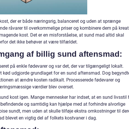
n kost, der er både næringsrig, balanceret og uden at sprænge
unde råvarer til overkommelige priser og kombinere dem på kreat
smagende kost. Det er en misforståelse, at sund mad altid skal
orfor det ikke behøver at være tilfældet.
mgang af billig sund aftensmad:
seret på enkle fødevarer og var det, der var tilgængeligt lokalt.
rt kød udgjorde grundlaget for en sund aftensmad. Dog begyndt
ktionen at ændre kosten radikalt. Processerede fødevarer og
æringsmæssige værdier blev overset.
 sund kost igen. Mange mennesker har indset, at en sund livsstil 
lbefindende og samtidig kan hjælpe med at forhindre alvorlige
ise sundt, men uden at skulle tilføje ekstra omkostninger til der
d blevet en vigtig del af folkets kostvaner i dag.