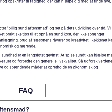
er og opskrifter til rådighed, der kan hjælpe dig med at finde nye,
ptet “billig sund aftensmad” og set på dets udvikling over tid. Vi
ivet praktiske tips til at opnå en sund kost, der ikke sprænger
nlægning, brug af sæsonens råvarer og kreativitet i køkkenet k
konomisk og nærende.
g i sundhed er en langsigtet gevinst. At spise sundt kan hjælpe m
eauet og forbedre den generelle livskvalitet. Så udforsk verden
nye og spændende måder at opretholde en økonomisk og
FAQ
aftensmad?