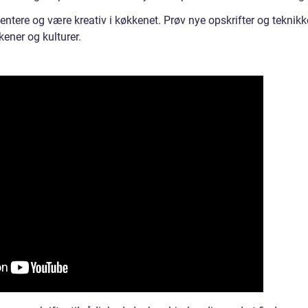
entere og være kreativ i køkkenet. Prøv nye opskrifter og teknikke
kener og kulturer.