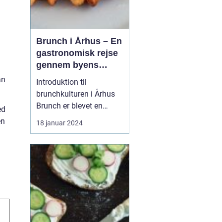
Brunch i Århus – En
gastronomisk rejse
gennem byens
bedste
an
Introduktion til
morgenmadsspot
brunchkulturen i Århus
Brunch er blevet en
ed
populær spiseoplevelse,
en
18 januar 2024
der kombinerer det
bedste fra morgenmad
og frokost. Denne artikel
dykker ned i Århus'
brunchscene og guider
eventyrrejsende og
backpackere gennem
byens bedste brunch...