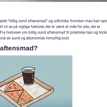
nceptet “billig sund aftensmad” og udforske, hvordan man kan spi
l se på vigtige faktorer, der er værd at vide for alle, der er
Fra historien om billig sund aftensmad til praktiske tips og trick
t opnå en sund og økonomisk fornuftig kost.
d aftensmad?