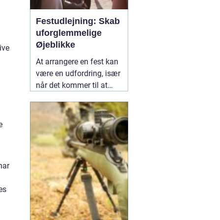
Festudlejning: Skab
uforglemmelige
Øjeblikke
ive
At arrangere en fest kan
være en udfordring, især
når det kommer til at
vælge det rette udstyr og
aktiviteter, der vil gøre
dagen mindeværdig for
e
alle dine gæster.
02
januar 2025
har
es