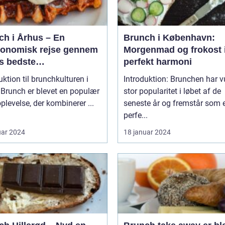
ch i Århus – En
Brunch i København:
ronomisk rejse gennem
Morgenmad og frokost 
s bedste
perfekt harmoni
enmadsspot
uktion til brunchkulturen i
Introduktion: Brunchen har 
r
stor popularitet i løbet af de
plevelse, der kombinerer ...
seneste år og fremstår som 
perfe...
uar 2024
18 januar 2024