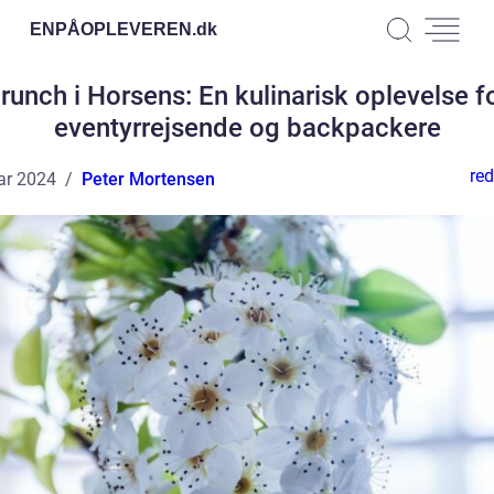
ENPÅOPLEVEREN.
dk
runch i Horsens: En kulinarisk oplevelse f
eventyrrejsende og backpackere
red
ar 2024
Peter Mortensen