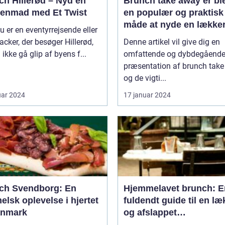
ch Hillerød – Nyd en
Brunch take away er bl
enmad med Et Twist
en populær og praktisk
måde at nyde en lække
u er en eventyrrejsende eller
brunchoplevelse på, ua
cker, der besøger Hillerød,
Denne artikel vil give dig en
hvor man befinder sig
 ikke gå glip af byens f...
omfattende og dybdegåend
præsentation af brunch tak
og de vigti...
uar 2024
17 januar 2024
ch Svendborg: En
Hjemmelavet brunch: E
lsk oplevelse i hjertet
fuldendt guide til en læ
anmark
og afslappet
måltidsoplevelse