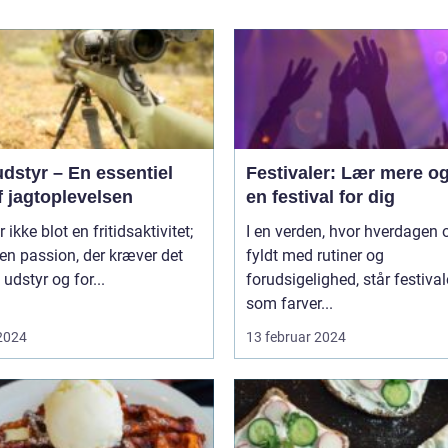
dstyr – En essentiel
Festivaler: Lær mere og
f jagtoplevelsen
en festival for dig
 ikke blot en fritidsaktivitet;
I en verden, hvor hverdagen o
 en passion, der kræver det
fyldt med rutiner og
 udstyr og for...
forudsigelighed, står festival
som farver...
 2024
13 februar 2024