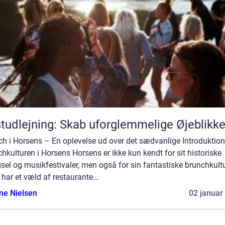
tudlejning: Skab uforglemmelige Øjeblikk
h i Horsens – En oplevelse ud over det sædvanlige Introduktion 
hkulturen i Horsens Horsens er ikke kun kendt for sit historiske
el og musikfestivaler, men også for sin fantastiske brunchkultu
har et væld af restaurante...
ine Nielsen
02 januar