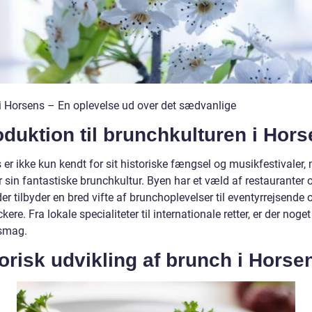
i Horsens – En oplevelse ud over det sædvanlige
oduktion til brunchkulturen i Hor
er ikke kun kendt for sit historiske fængsel og musikfestivaler,
 sin fantastiske brunchkultur. Byen har et væld af restauranter 
der tilbyder en bred vifte af brunchoplevelser til eventyrrejsende 
ere. Fra lokale specialiteter til internationale retter, er der noget
smag.
orisk udvikling af brunch i Horse