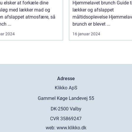
u elsker at forkæle dine
Hjemmelavet brunch Guide til en
løg med lækker mad og
lækker og afslappet
en afslappet atmosfære, så
måltidsoplevelse Hjemmelavet
nch ...
brunch er blevet ...
uar 2024
16 januar 2024
Adresse
web:
www.klikko.dk