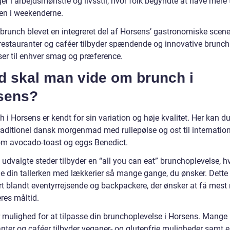
er i arbejdsmønstre og livsstil, hvor folk begyndte at have mere
n i weekenderne.
 brunch blevet en integreret del af Horsens’ gastronomiske scene
estauranter og caféer tilbyder spændende og innovative brunc
ser til enhver smag og præference.
d skal man vide om brunch i
sens?
 i Horsens er kendt for sin variation og høje kvalitet. Her kan du
traditionel dansk morgenmad med rullepølse og ost til internatio
som avocado-toast og eggs Benedict.
udvalgte steder tilbyder en “all you can eat” brunchoplevelse, h
de din tallerken med lækkerier så mange gange, du ønsker. Dette 
t blandt eventyrrejsende og backpackere, der ønsker at få mest 
res måltid.
r mulighed for at tilpasse din brunchoplevelse i Horsens. Mange
anter og caféer tilbyder veganer- og glutenfrie muligheder samt 