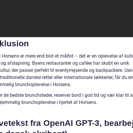
klusion
 Horsens er mere end blot et måltid – det er en oplevelse af kuli
 og afslapning. Byens restauranter og caféer har skabt en unik
ultur, der passer perfekt til eventyrrejsende og backpackere. Ua
l traditionelle danske retter eller internationale lækkerier, får du e
mmelig brunchoplevelse i Horsens.
r de bedste brunchsteder, reserver bord i god tid og vær klar til 
glemmelig brunchoplevelse i hjertet af Horsens.
vetekst fra OpenAI GPT-3, bearbe