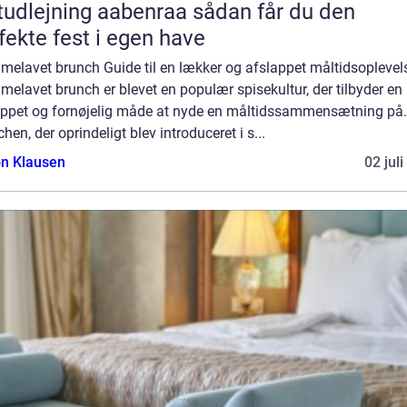
dlejning aabenraa sådan får du den
fekte fest i egen have
melavet brunch Guide til en lækker og afslappet måltidsoplevel
elavet brunch er blevet en populær spisekultur, der tilbyder en
appet og fornøjelig måde at nyde en måltidssammensætning på.
hen, der oprindeligt blev introduceret i s...
n Klausen
02 jul