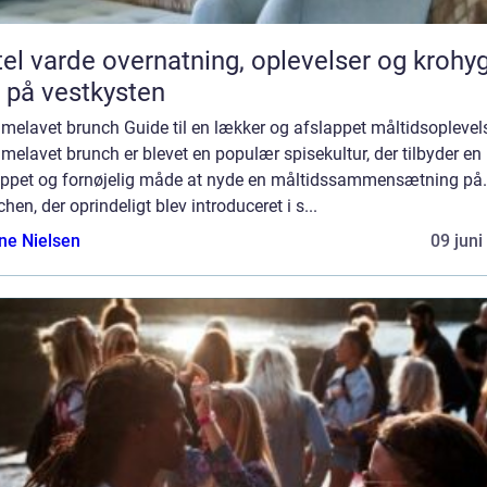
vernatning, oplevelser og krohygge
 på vestkysten
melavet brunch Guide til en lækker og afslappet måltidsoplevel
elavet brunch er blevet en populær spisekultur, der tilbyder en
appet og fornøjelig måde at nyde en måltidssammensætning på.
hen, der oprindeligt blev introduceret i s...
ine Nielsen
09 juni