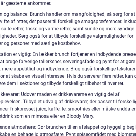
, når gæsterne ankommer.
on og balance: Brunch handler om mangfoldighed, så sørg for at 
vifte af retter, der passer til forskellige smagspræferencer. Inkl
salte retter, friske og varme retter, samt sunde og mere syndige
gheder. Sørg også for at tilbyde forskellige valgmuligheder for
er og personer med særlige kostbehov.
ation er vigtig: En lækker brunch fortjener en indbydende præse
at bruge farverige tallerkener, serveringsfade og pynt for at gøre
 mere appetitligt og indbydende. Brug også forskellige teksturer
or at skabe en visuel interesse. Hvis du serverer flere retter, kan 
re dem i sektioner og tilbyde forskelligt tilbehør til hver ret.
ikkevarer: Udover maden er drikkevarerne en vigtig del af
levelsen. Tilbyd et udvalg af drikkevarer, der passer til forskell
cer friskpresset juice, kaffe, te, smoothies eller måske endda e
tdrink som en mimosa eller en Bloody Mary.
ende atmosfære: Gør brunchen til en afslappet og hyggelig beg
skabe en behagelig atmosfære. Pynt spiseområdet med blomster