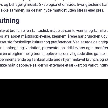
lys og behagelig musik. Skab også et område, hvor gæsterne ka
nakke sammen, så de kan nyde måltidet uden stress eller pres.
utning
avet brunch er en fantastisk måde at samle venner og familie ti
og afslappet måltidsoplevelse. Igennem årene har brunchen udvi
sset sig forskellige kulturer og præferencer. Ved at tage de rigtige
r planlægning, variation, præsentation, drikkevarer og atmosfær
e en uforglemmelig brunchoplevelse, der vil glæde dine gæster.
perimenterende og fantasifulde ånd i hjemmelavet brunch, og s
kke måltidsoplevelse, der vil efterlade et lækkert og varigt indtry