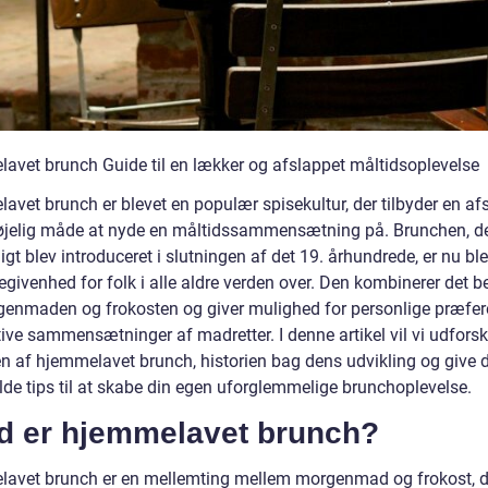
avet brunch Guide til en lækker og afslappet måltidsoplevelse
avet brunch er blevet en populær spisekultur, der tilbyder en af
øjelig måde at nyde en måltidssammensætning på. Brunchen, d
igt blev introduceret i slutningen af det 19. århundrede, er nu bl
egivenhed for folk i alle aldre verden over. Den kombinerer det b
genmaden og frokosten og giver mulighed for personlige præfer
tive sammensætninger af madretter. I denne artikel vil vi udfors
n af hjemmelavet brunch, historien bag dens udvikling og give 
lde tips til at skabe din egen uforglemmelige brunchoplevelse.
d er hjemmelavet brunch?
avet brunch er en mellemting mellem morgenmad og frokost, d