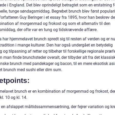
de i England. Det blev oprindeligt betragtet som en erstatning f
nelle, tunge søndagsmiddag. Begrebet brunch blev først popularis
forfatteren Guy Beringer i et essay fra 1895, hvor han beskrev d
ination af morgenmad og frokost og som et alternativ til den
middag, der ofte var en tung og tidskrævende affære.
 har hjemmelavet brunch spredt sig til resten af verden og er nu
tradition i mange kulturer. Den har også undergået en betydelig
g og tilpasning af retter og tilbehør til forskellige regionale præf
n man finde brunchsteder overalt, der tilbyder alt fra det klassis
nske brunch med pandekager og bacon, til en mere eksotisk asia
ret brunch med sushi eller dim sum.
etpoints:
elavet brunch er en kombination af morgenmad og frokost, de
l. 10 og kl. 14.
 en afslappet måltidssammensætning, der fejrer variation og krea