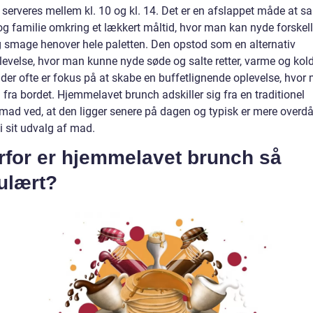
 serveres mellem kl. 10 og kl. 14. Det er en afslappet måde at s
og familie omkring et lækkert måltid, hvor man kan nyde forskell
og smage henover hele paletten. Den opstod som en alternativ
evelse, hvor man kunne nyde søde og salte retter, varme og kolde
 der ofte er fokus på at skabe en buffetlignende oplevelse, hvor
g fra bordet. Hjemmelavet brunch adskiller sig fra en traditionel
ad ved, at den ligger senere på dagen og typisk er mere overd
 i sit udvalg af mad.
rfor er hjemmelavet brunch så
ulært?