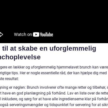
 til at skabe en uforglemmelig
nchoplevelse
ngere en lækker og uforglemmelig hjemmelavet brunch kan vær
igtige tips. Her er nogle essentielle råd, der kan hjælpe dig med
te resultat:
ing er nøglen: Brunch involverer ofte mange retter og tilbehør, s
at have en god planlægning på forhånd. Lav en liste over de rette
l inkludere, og sørg for at have alle ingredienserne klar på forhå
også serveringsmængder og tidspunktet for servering for at sikre