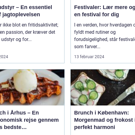
dstyr – En essentiel
Festivaler: Lær mere og
f jagtoplevelsen
en festival for dig
 ikke blot en fritidsaktivitet;
I en verden, hvor hverdagen o
 en passion, der kræver det
fyldt med rutiner og
 udstyr og for...
forudsigelighed, står festival
som farver...
 2024
13 februar 2024
ch i Århus – En
Brunch i København:
ronomisk rejse gennem
Morgenmad og frokost 
s bedste
perfekt harmoni
enmadsspot