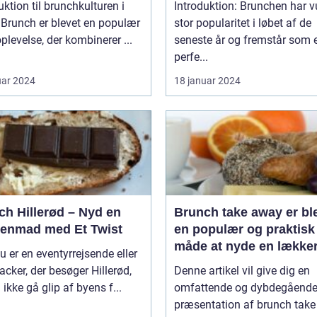
uktion til brunchkulturen i
Introduktion: Brunchen har 
r
stor popularitet i løbet af de
plevelse, der kombinerer ...
seneste år og fremstår som 
perfe...
uar 2024
18 januar 2024
ch Hillerød – Nyd en
Brunch take away er bl
enmad med Et Twist
en populær og praktisk
måde at nyde en lække
u er en eventyrrejsende eller
brunchoplevelse på, ua
cker, der besøger Hillerød,
Denne artikel vil give dig en
hvor man befinder sig
 ikke gå glip af byens f...
omfattende og dybdegåend
præsentation af brunch tak