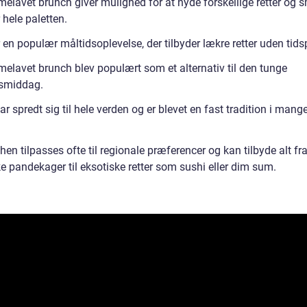
elavet brunch giver mulighed for at nyde forskellige retter og 
hele paletten.
 en populær måltidsoplevelse, der tilbyder lækre retter uden tids
elavet brunch blev populært som et alternativ til den tunge
smiddag.
r spredt sig til hele verden og er blevet en fast tradition i mang
en tilpasses ofte til regionale præferencer og kan tilbyde alt fr
e pandekager til eksotiske retter som sushi eller dim sum.