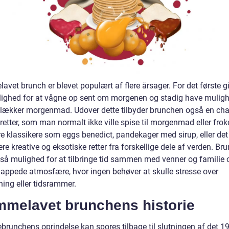
vet brunch er blevet populært af flere årsager. For det første gi
lighed for at vågne op sent om morgenen og stadig have muligh
 lækker morgenmad. Udover dette tilbyder brunchen også en cha
retter, som man normalt ikke ville spise til morgenmad eller frok
e klassikere som eggs benedict, pandekager med sirup, eller det
e kreative og eksotiske retter fra forskellige dele af verden. Br
gså mulighed for at tilbringe tid sammen med venner og familie
lappede atmosfære, hvor ingen behøver at skulle stresse over
ing eller tidsrammer.
mmelavet brunchens historie
runchens oprindelse kan spores tilbage til slutningen af det 19