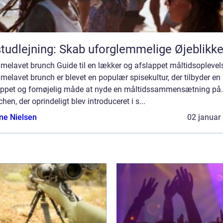
tudlejning: Skab uforglemmelige Øjeblikk
melavet brunch Guide til en lækker og afslappet måltidsoplevel
elavet brunch er blevet en populær spisekultur, der tilbyder en
appet og fornøjelig måde at nyde en måltidssammensætning på.
hen, der oprindeligt blev introduceret i s...
ine Nielsen
02 januar