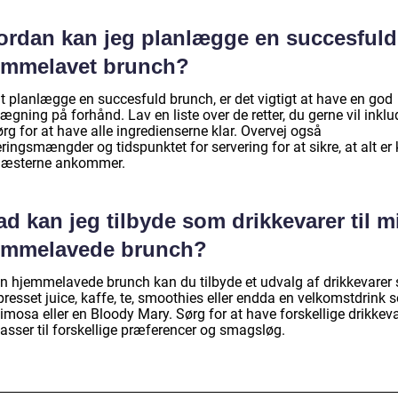
ordan kan jeg planlægge en succesfuld
emmelavet brunch?
at planlægge en succesfuld brunch, er det vigtigt at have en god
ægning på forhånd. Lav en liste over de retter, du gerne vil inklu
rg for at have alle ingredienserne klar. Overvej også
ringsmængder og tidspunktet for servering for at sikre, at alt er k
gæsterne ankommer.
d kan jeg tilbyde som drikkevarer til m
emmelavede brunch?
din hjemmelavede brunch kan du tilbyde et udvalg af drikkevarer
presset juice, kaffe, te, smoothies eller endda en velkomstdrink
mosa eller en Bloody Mary. Sørg for at have forskellige drikkeva
asser til forskellige præferencer og smagsløg.