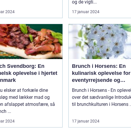
og de vigti...
uar 2024
17 januar 2024
ch Svendborg: En
Brunch i Horsens: En
lsk oplevelse i hjertet
kulinarisk oplevelse for
anmark
eventyrrejsende og
backpackere
u elsker at forkæle dine
Brunch i Horsens - En opleve
løg med lækker mad og
over det sædvanlige Introduktion
en afslappet atmosfære, så
til brunchkul
nch ...
uar 2024
17 januar 2024