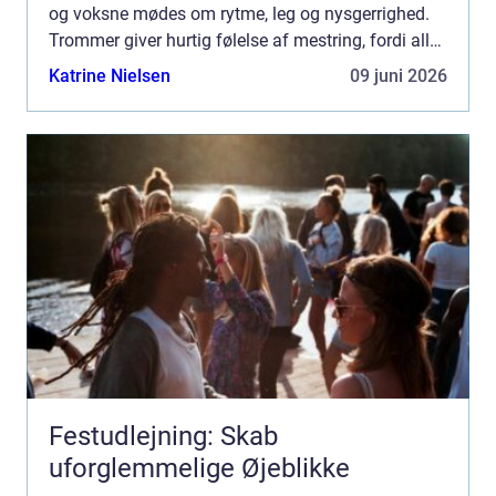
og voksne mødes om rytme, leg og nysgerrighed.
Trommer giver hurtig følelse af mestring, fordi alle
kan være med, uanset alder, erfaring og motorik.
Katrine Nielsen
09 juni 2026
Tro...
Festudlejning: Skab
uforglemmelige Øjeblikke