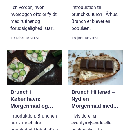
byens bedste
I en verden, hvor
Introduktion til
morgenmadsspot
hverdagen ofte er fyldt
brunchkulturen i Århus
med rutiner og
Brunch er blevet en
forudsigelighed, står
populær
festivaler som farver...
spiseoplevelse, der
13 februar 2024
18 januar 2024
kombinerer ...
Brunch i
Brunch Hillerød –
København:
Nyd en
Morgenmad og
Morgenmad med
frokost i perfekt
Et Twist
Introduktion: Brunchen
Hvis du er en
harmoni
har vundet stor
eventyrrejsende eller
popularitet i løbet af de
backpacker, der