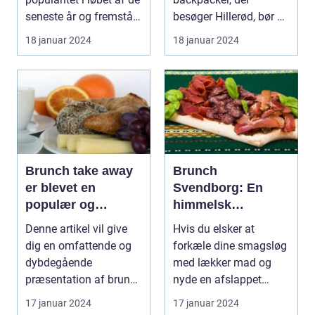
seneste år og fremstår
besøger Hillerød, bør du
som en perfe...
ikke gå glip af byens
18 januar 2024
18 januar 2024
f...
Brunch take away
Brunch
er blevet en
Svendborg: En
populær og
himmelsk
praktisk måde at
oplevelse i hjertet
Denne artikel vil give
Hvis du elsker at
nyde en lækker
af Danmark
dig en omfattende og
forkæle dine smagsløg
brunchoplevelse
dybdegående
med lækker mad og
på, uanset hvor
præsentation af brunch
nyde en afslappet
man befinder sig
take away og de vigti...
atmosfære, så er
17 januar 2024
17 januar 2024
brunch ...