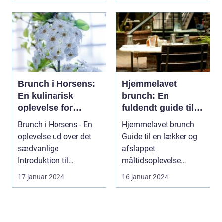
Brunch i Horsens:
Hjemmelavet
En kulinarisk
brunch: En
oplevelse for
fuldendt guide til
eventyrrejsende og
en lækker og
Brunch i Horsens - En
Hjemmelavet brunch
backpackere
afslappet
oplevelse ud over det
Guide til en lækker og
måltidsoplevelse
sædvanlige
afslappet
Introduktion til
måltidsoplevelse
brunchkulturen i
Hjemmelavet brunch er
17 januar 2024
16 januar 2024
Horsens ...
blevet ...