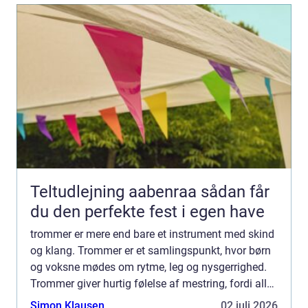
Teltudlejning aabenraa sådan får
du den perfekte fest i egen have
trommer er mere end bare et instrument med skind
og klang. Trommer er et samlingspunkt, hvor børn
og voksne mødes om rytme, leg og nysgerrighed.
Trommer giver hurtig følelse af mestring, fordi alle
kan være med, uanset alder, erfaring og motorik.
Simon Klausen
02 juli 2026