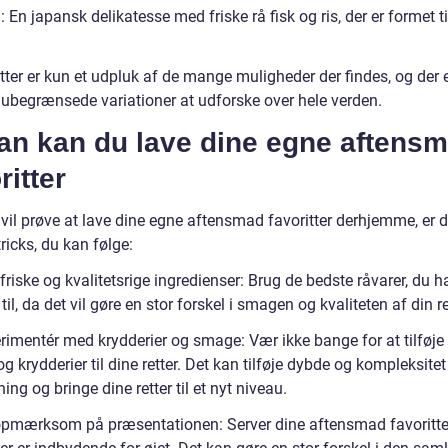
: En japansk delikatesse med friske rå fisk og ris, der er formet t
tter er kun et udpluk af de mange muligheder der findes, og der 
ubegrænsede variationer at udforske over hele verden.
an kan du lave dine egne aftens
ritter
vil prøve at lave dine egne aftensmad favoritter derhjemme, er d
tricks, du kan følge:
riske og kvalitetsrige ingredienser: Brug de bedste råvarer, du h
il, da det vil gøre en stor forskel i smagen og kvaliteten af din re
rimentér med krydderier og smage: Vær ikke bange for at tilføje
 krydderier til dine retter. Det kan tilføje dybde og kompleksitet 
ng og bringe dine retter til et nyt niveau.
pmærksom på præsentationen: Server dine aftensmad favoritte