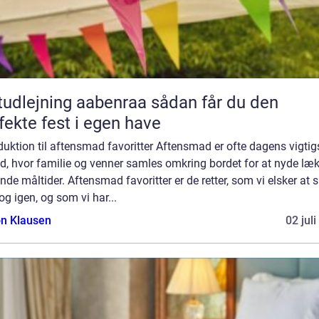
dlejning aabenraa sådan får du den
fekte fest i egen have
duktion til aftensmad favoritter Aftensmad er ofte dagens vigtig
d, hvor familie og venner samles omkring bordet for at nyde læ
de måltider. Aftensmad favoritter er de retter, som vi elsker at 
og igen, og som vi har...
n Klausen
02 jul