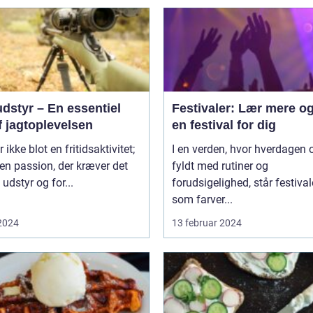
dstyr – En essentiel
Festivaler: Lær mere og
f jagtoplevelsen
en festival for dig
 ikke blot en fritidsaktivitet;
I en verden, hvor hverdagen o
 en passion, der kræver det
fyldt med rutiner og
 udstyr og for...
forudsigelighed, står festival
som farver...
 2024
13 februar 2024