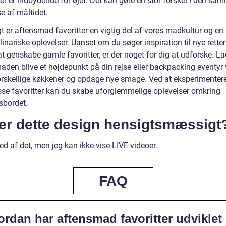
r er indbydende for øjet. Det kan gøre en stor forskel i den sam
e af måltidet.
t er aftensmad favoritter en vigtig del af vores madkultur og en k
linariske oplevelser. Uanset om du søger inspiration til nye retter 
t genskabe gamle favoritter, er der noget for dig at udforske. L
aden blive et højdepunkt på din rejse eller backpacking eventyr 
orskellige køkkener og opdage nye smage. Ved at eksperimenter
sse favoritter kan du skabe uforglemmelige oplevelser omkring
bordet.
ker dette design hensigtsmæssigt
ed af det, men jeg kan ikke vise LIVE videoer.
FAQ
rdan har aftensmad favoritter udviklet 