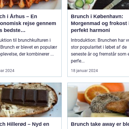
ch i Århus – En
Brunch i København:
ronomisk rejse gennem
Morgenmad og frokost 
s bedste
perfekt harmoni
enmadsspot
uktion til brunchkulturen i
Introduktion: Brunchen har 
r
stor popularitet i løbet af de
plevelse, der kombinerer ...
seneste år og fremstår som 
perfe...
uar 2024
18 januar 2024
ch Hillerød – Nyd en
Brunch take away er bl