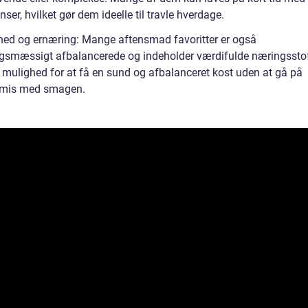
nser, hvilket gør dem ideelle til travle hverdage.
ed og ernæring: Mange aftensmad favoritter er også
gsmæssigt afbalancerede og indeholder værdifulde næringsstof
s mulighed for at få en sund og afbalanceret kost uden at gå på
mis med smagen.