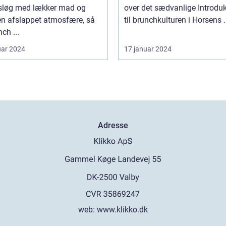
løg med lækker mad og
over det sædvanlige Introduktion
en afslappet atmosfære, så
til brunchkul
nch ...
uar 2024
17 januar 2024
Adresse
web:
www.klikko.dk