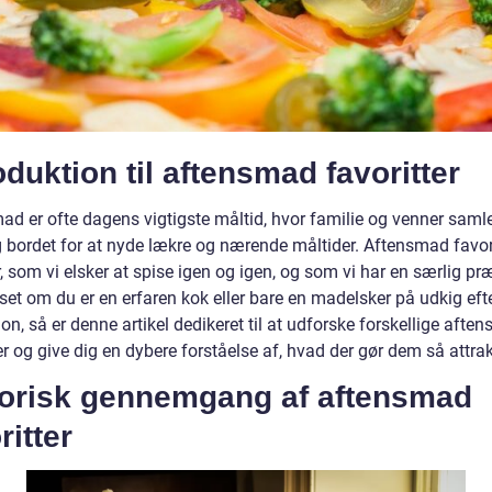
oduktion til aftensmad favoritter
ad er ofte dagens vigtigste måltid, hvor familie og venner saml
 bordet for at nyde lækre og nærende måltider. Aftensmad favori
r, som vi elsker at spise igen og igen, og som vi har en særlig p
set om du er en erfaren kok eller bare en madelsker på udkig eft
ion, så er denne artikel dedikeret til at udforske forskellige afte
er og give dig en dybere forståelse af, hvad der gør dem så attrak
torisk gennemgang af aftensmad
ritter