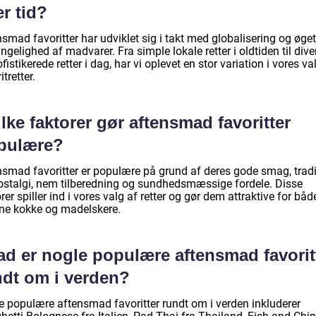
r tid?
smad favoritter har udviklet sig i takt med globalisering og øget
ngelighed af madvarer. Fra simple lokale retter i oldtiden til dive
fistikerede retter i dag, har vi oplevet en stor variation i vores va
itretter.
lke faktorer gør aftensmad favoritter
pulære?
nsmad favoritter er populære på grund af deres gode smag, tradi
ostalgi, nem tilberedning og sundhedsmæssige fordele. Disse
rer spiller ind i vores valg af retter og gør dem attraktive for båd
rne kokke og madelskere.
ad er nogle populære aftensmad favorit
ndt om i verden?
e populære aftensmad favoritter rundt om i verden inkluderer