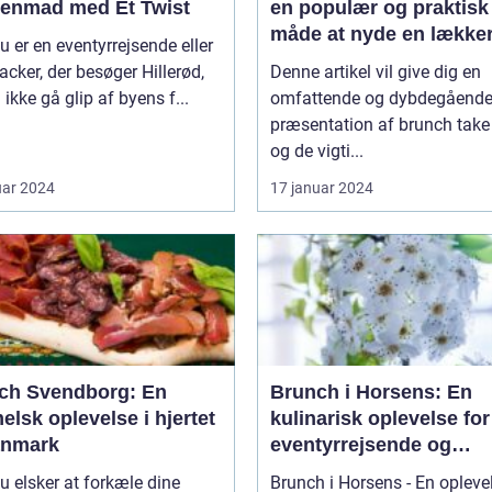
enmad med Et Twist
en populær og praktisk
måde at nyde en lække
u er en eventyrrejsende eller
brunchoplevelse på, ua
cker, der besøger Hillerød,
Denne artikel vil give dig en
hvor man befinder sig
 ikke gå glip af byens f...
omfattende og dybdegåend
præsentation af brunch tak
og de vigti...
uar 2024
17 januar 2024
ch Svendborg: En
Brunch i Horsens: En
lsk oplevelse i hjertet
kulinarisk oplevelse for
anmark
eventyrrejsende og
backpackere
u elsker at forkæle dine
Brunch i Horsens - En opleve