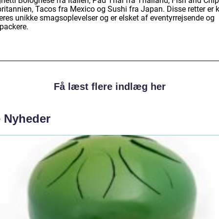
etti Bolognese fra Italien, Pad Thai fra Thailand, Fish and Chip
ritannien, Tacos fra Mexico og Sushi fra Japan. Disse retter er 
deres unikke smagsoplevelser og er elsket af eventyrrejsende og
packere.
Få læst flere indlæg her
e Nyheder