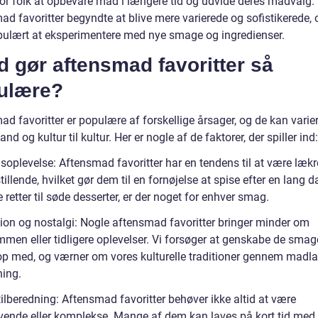
for folk at opbevare mad i længere tid og udvide deres madvalg.
d favoritter begyndte at blive mere varierede og sofistikerede, 
pulært at eksperimentere med nye smage og ingredienser.
 gør aftensmad favoritter så
ulære?
d favoritter er populære af forskellige årsager, og de kan varier
land og kultur til kultur. Her er nogle af de faktorer, der spiller ind:
oplevelse: Aftensmad favoritter har en tendens til at være lækr
stillende, hvilket gør dem til en fornøjelse at spise efter en lang d
 retter til søde desserter, er der noget for enhver smag.
tion og nostalgi: Nogle aftensmad favoritter bringer minder om
en eller tidligere oplevelser. Vi forsøger at genskabe de smage,
op med, og værner om vores kulturelle traditioner gennem madl
ning.
ilberedning: Aftensmad favoritter behøver ikke altid at være
vende eller komplekse. Mange af dem kan laves på kort tid med