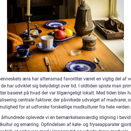
enneskets æra har aftensmad favoritter været en vigtig del af v
 de har udviklet sig betydeligt over tid. I oldtiden spiste man pr
tter baseret på hvad der var tilgængeligt lokalt. Med tiden blev 
lisering centrale faktorer, der påvirkede udvalget af madvarer, o
ulighed for at udforske forskellige madkulturer fra hele verden.
0. århundrede oplevede vi en bemærkelsesværdig stigning i bevi
ultur og ernæring. Opfindelsen af køle- og fryseapparater gjord