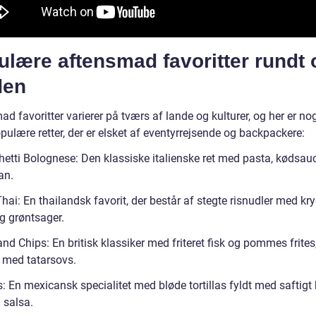
lære aftensmad favoritter rundt 
den
d favoritter varierer på tværs af lande og kulturer, og her er no
ulære retter, der er elsket af eventyrrejsende og backpackere:
hetti Bolognese: Den klassiske italienske ret med pasta, kødsau
an.
hai: En thailandsk favorit, der består af stegte risnudler med kry
g grøntsager.
and Chips: En britisk klassiker med friteret fisk og pommes frites
t med tatarsovs.
: En mexicansk specialitet med bløde tortillas fyldt med saftigt 
 salsa.