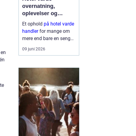
overnatning,
oplevelser og
krohygge tæt på
Et ophold
på hotel varde
vestkysten
handler
for mange om
mere end bare en seng
at sove i. Du får en base
09 juni 2026
 en
tæt på Vesterhavet,
 én
naturen ved Ho Bugt og
bylivet i Varde og
Esbjerg. Samtidig giver
området god...
te