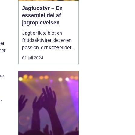
Jagtudstyr – En
essentiel del af
jagtoplevelsen
Jagt er ikke blot en
fritidsaktivitet; det er en
et
passion, der kræver det
der
rigtige udstyr og
01 juli 2024
forberedelse. I jagtens
verden er betydningen af
re
at have stabilt og
pålideligt udstyr
vanskelig at overvurdere.
Godt jagtudstyr forhøjer
r
jag...