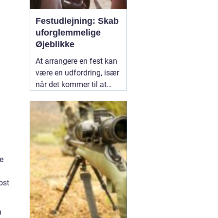
Festudlejning: Skab
uforglemmelige
Øjeblikke
At arrangere en fest kan
være en udfordring, især
når det kommer til at
vælge det rette udstyr og
aktiviteter, der vil gøre
dagen mindeværdig for
alle dine gæster.
02
januar 2025
e
ost
n