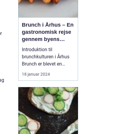
Brunch i Århus – En
gastronomisk rejse
r
gennem byens
bedste
Introduktion til
morgenmadsspot
brunchkulturen i Århus
Brunch er blevet en
populær spiseoplevelse,
18 januar 2024
der kombinerer det
ag
bedste fra morgenmad
og frokost. Denne artikel
dykker ned i Århus'
brunchscene og guider
eventyrrejsende og
backpackere gennem
byens bedste brunch...