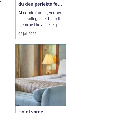
g
du den perfekte fest
i egen have
At samle familie, venner
eller kolleger i et festtelt
hjemme i haven eller på
en mark uden for byen er
02 juli 2026
blevet en populær
løsning i Aabenraa og
omegn. Mange ønsker
friheden til selv at sætte
rammen for dagen, uden
at være bundet af et
lokale, faste lu...
Hotel varde