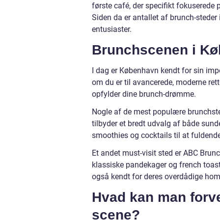
første café, der specifikt fokusered
Siden da er antallet af brunch-steder
entusiaster.
Brunchscenen i Kø
I dag er København kendt for sin imp
om du er til avancerede, moderne retter
opfylder dine brunch-drømme.
Nogle af de mest populære brunchstede
tilbyder et bredt udvalg af både sunde
smoothies og cocktails til at fuldend
Et andet must-visit sted er ABC Brunch
klassiske pandekager og french toast 
også kendt for deres overdådige hom
Hvad kan man forv
scene?