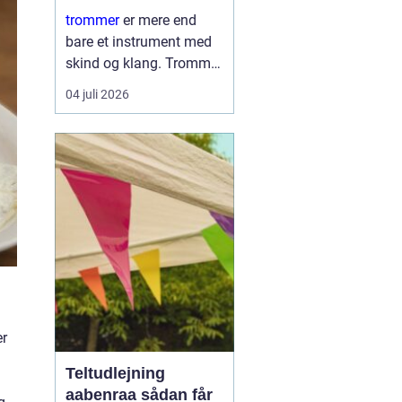
læring
trommer
er mere end
bare et instrument med
skind og klang. Trommer
er et samlingspunkt,
04 juli 2026
hvor børn og voksne
mødes om rytme, leg og
nysgerrighed. Trommer
giver hurtig følelse af
mestring, fordi ...
er
Teltudlejning
aabenraa sådan får