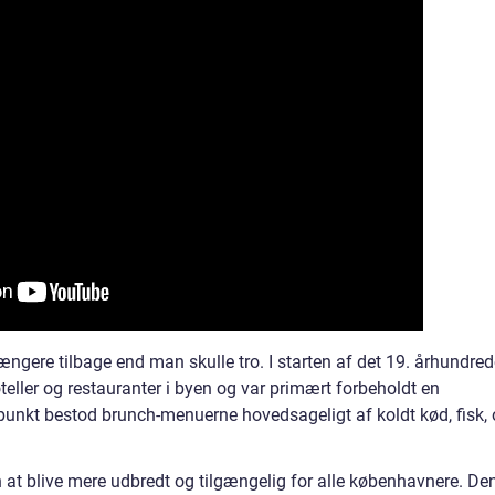
ngere tilbage end man skulle tro. I starten af det 19. århundred
teller og restauranter i byen og var primært forbeholdt en
punkt bestod brunch-menuerne hovedsageligt af koldt kød, fisk, 
h at blive mere udbredt og tilgængelig for alle københavnere. De