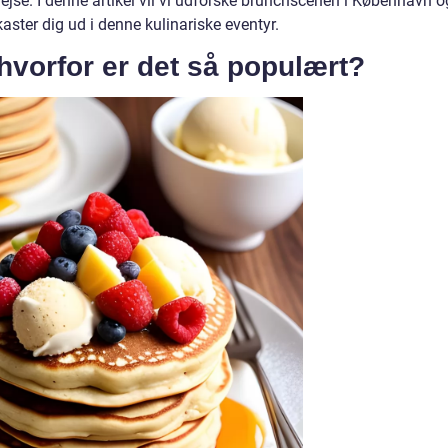
ejse. I denne artikel vil vi udforske brunchscenen i København o
kaster dig ud i denne kulinariske eventyr.
hvorfor er det så populært?