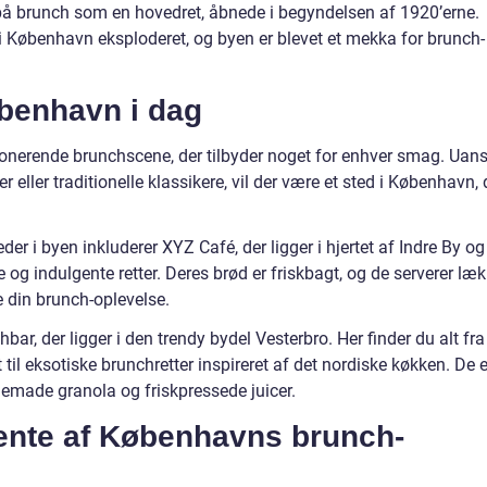
e på brunch som en hovedret, åbnede i begyndelsen af 1920’erne.
 i København eksploderet, og byen er blevet et mekka for brunch-
benhavn i dag
onerende brunchscene, der tilbyder noget for enhver smag. Uans
 eller traditionelle klassikere, vil der være et sted i København, 
r i byen inkluderer XYZ Café, der ligger i hjertet af Indre By og
 og indulgente retter. Deres brød er friskbagt, og de serverer læk
e din brunch-oplevelse.
bar, der ligger i den trendy bydel Vesterbro. Her finder du alt fra
til eksotiske brunchretter inspireret af det nordiske køkken. De e
emade granola og friskpressede juicer.
ente af Københavns brunch-