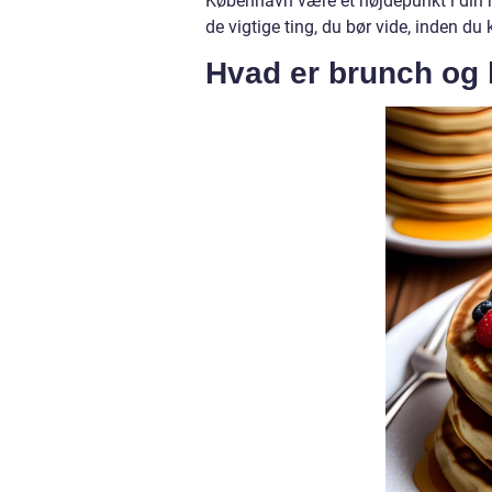
København være et højdepunkt i din r
de vigtige ting, du bør vide, inden du 
Hvad er brunch og 