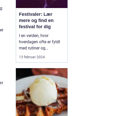
ig
Festivaler: Lær
mere og find en
festival for dig
er
I en verden, hvor
hverdagen ofte er fyldt
med rutiner og
forudsigelighed, står
13 februar 2024
festivaler som farverige
oaser i tørken. De er
sociale, kulturelle, og
musikalske
ær
samlingspunkter, hvor
mennesker fra alle
samfundslag kan mødes
og dele uforglemmelige
opl...