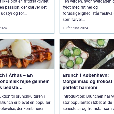
 ikke blot en fritidsaktivitet;
I en verden, hvor hverdagen o
 en passion, der kræver det
fyldt med rutiner og
 udstyr og for...
forudsigelighed, står festival
som farver...
 2024
13 februar 2024
ch i Århus – En
Brunch i København:
ronomisk rejse gennem
Morgenmad og frokost 
s bedste
perfekt harmoni
enmadsspot
uktion til brunchkulturen i
Introduktion: Brunchen har 
r
stor popularitet i løbet af de
plevelse, der kombinerer ...
seneste år og fremstår som 