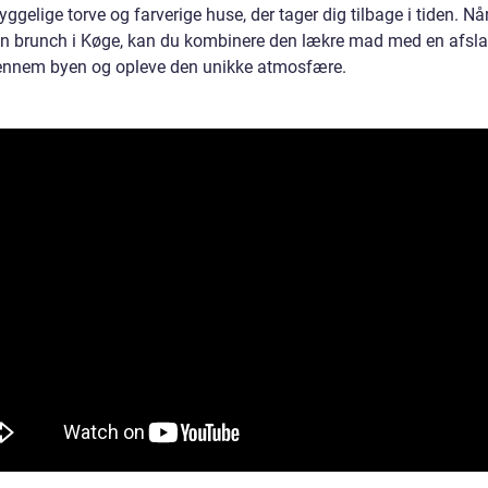
yggelige torve og farverige huse, der tager dig tilbage i tiden. Nå
in brunch i Køge, kan du kombinere den lækre mad med en afsl
ennem byen og opleve den unikke atmosfære.