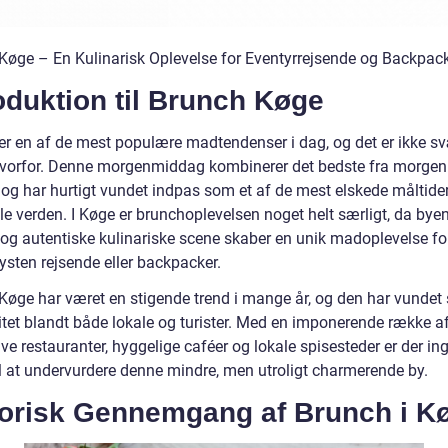
Køge – En Kulinarisk Oplevelse for Eventyrrejsende og Backpac
oduktion til Brunch Køge
er en af de mest populære madtendenser i dag, og det er ikke sv
hvorfor. Denne morgenmiddag kombinerer det bedste fra morge
 og har hurtigt vundet indpas som et af de mest elskede måltider
ele verden. I Køge er brunchoplevelsen noget helt særligt, da byen
e og autentiske kulinariske scene skaber en unik madoplevelse fo
ysten rejsende eller backpacker.
Køge har været en stigende trend i mange år, og den har vundet 
itet blandt både lokale og turister. Med en imponerende række a
ve restauranter, hyggelige caféer og lokale spisesteder er der in
il at undervurdere denne mindre, men utroligt charmerende by.
torisk Gennemgang af Brunch i K