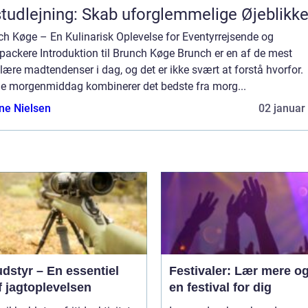
tudlejning: Skab uforglemmelige Øjeblikk
ch Køge – En Kulinarisk Oplevelse for Eventyrrejsende og
packere Introduktion til Brunch Køge Brunch er en af de mest
ære madtendenser i dag, og det er ikke svært at forstå hvorfor.
e morgenmiddag kombinerer det bedste fra morg...
ine Nielsen
02 januar
dstyr – En essentiel
Festivaler: Lær mere og
f jagtoplevelsen
en festival for dig