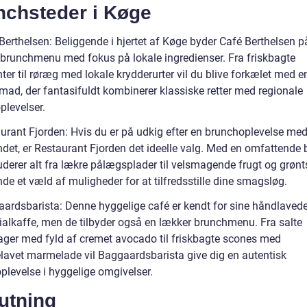
nchsteder i Køge
Berthelsen: Beliggende i hjertet af Køge byder Café Berthelsen p
t brunchmenu med fokus på lokale ingredienser. Fra friskbagte
ter til røræg med lokale krydderurter vil du blive forkælet med e
ad, der fantasifuldt kombinerer klassiske retter med regionale
levelser.
aurant Fjorden: Hvis du er på udkig efter en brunchoplevelse med
det, er Restaurant Fjorden det ideelle valg. Med en omfattende b
uderer alt fra lækre pålægsplader til velsmagende frugt og grønt
inde et væld af muligheder for at tilfredsstille dine smagsløg.
aardsbarista: Denne hyggelige café er kendt for sine håndlaved
ialkaffe, men de tilbyder også en lækker brunchmenu. Fra salte
ger med fyld af cremet avocado til friskbagte scones med
avet marmelade vil Baggaardsbarista give dig en autentisk
plevelse i hyggelige omgivelser.
utning