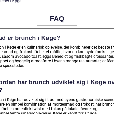
teder i Køge.
FAQ
ad er brunch i Køge?
h i Køge er en kulinarisk oplevelse, der kombinerer det bedste f
enmad og frokost. Det er et måltid, hvor du kan nyde forskellige
r, såsom avocado toast, eggs Benedict og friskbagte croissanter,
appet og hyggelig atmosfære i byens mange restauranter, caféer
e spisesteder.
ordan har brunch udviklet sig i Køge o
?
ch i Køge har udviklet sig i tråd med byens gastronomiske scene
ære en simpel kombination af morgenmad og frokost, har brunch
 fået en autentisk twist med fokus på lokale råvarer og
nbestemte smagsoplevelser. Køge er kendt for sit rige