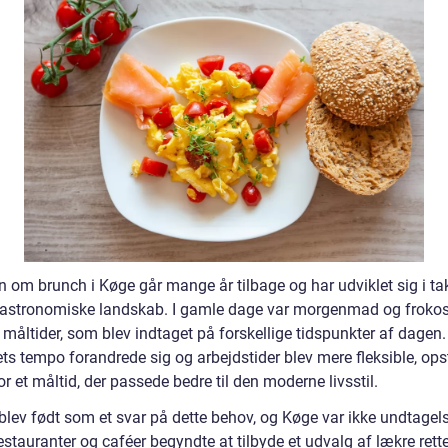
en om brunch i Køge går mange år tilbage og har udviklet sig i t
astronomiske landskab. I gamle dage var morgenmad og frokos
 måltider, som blev indtaget på forskellige tidspunkter af dagen
ts tempo forandrede sig og arbejdstider blev mere fleksible, ops
r et måltid, der passede bedre til den moderne livsstil.
blev født som et svar på dette behov, og Køge var ikke undtagel
stauranter og caféer begyndte at tilbyde et udvalg af lækre rette