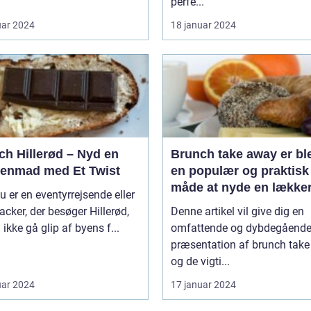
perfe...
uar 2024
18 januar 2024
ch Hillerød – Nyd en
Brunch take away er bl
enmad med Et Twist
en populær og praktisk
måde at nyde en lække
u er en eventyrrejsende eller
brunchoplevelse på, ua
cker, der besøger Hillerød,
Denne artikel vil give dig en
hvor man befinder sig
 ikke gå glip af byens f...
omfattende og dybdegåend
præsentation af brunch tak
og de vigti...
uar 2024
17 januar 2024