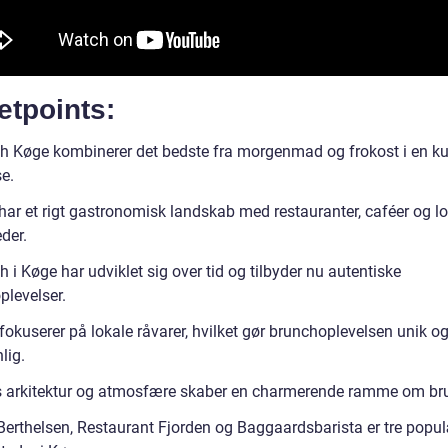
etpoints:
h Køge kombinerer det bedste fra morgenmad og frokost i en ku
e.
har et rigt gastronomisk landskab med restauranter, caféer og l
der.
 i Køge har udviklet sig over tid og tilbyder nu autentiske
levelser.
fokuserer på lokale råvarer, hvilket gør brunchoplevelsen unik o
lig.
 arkitektur og atmosfære skaber en charmerende ramme om br
Berthelsen, Restaurant Fjorden og Baggaardsbarista er tre popu