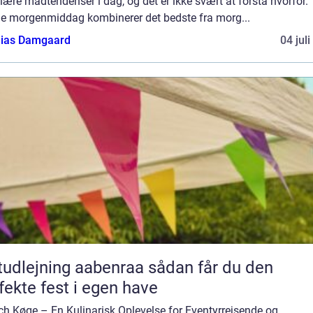
ære madtendenser i dag, og det er ikke svært at forstå hvorfor.
e morgenmiddag kombinerer det bedste fra morg...
ias Damgaard
04 jul
dlejning aabenraa sådan får du den
fekte fest i egen have
ch Køge – En Kulinarisk Oplevelse for Eventyrrejsende og