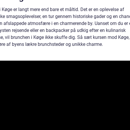
 Køge er langt mere end bare et måltid. Det er en oplevelse af
ske smagsoplevelser, en tur gennem historiske gader og en chanc
n afslappede atmosfære i en charmerende by. Uanset om du er 
ysten rejsende eller en backpacker på udkig efter en kulinarisk
se, vil brunchen i Køge ikke skuffe dig. Så sæt kursen mod Køge,
føre af byens lækre brunchsteder og unikke charme.