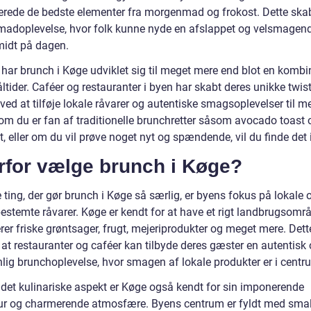
rede de bedste elementer fra morgenmad og frokost. Dette ska
 madoplevelse, hvor folk kunne nyde en afslappet og velsmagen
midt på dagen.
 har brunch i Køge udviklet sig til meget mere end blot en kombi
ltider. Caféer og restauranter i byen har skabt deres unikke twis
ved at tilføje lokale råvarer og autentiske smagsoplevelser til 
om du er fan af traditionelle brunchretter såsom avocado toast
, eller om du vil prøve noget nyt og spændende, vil du finde det 
rfor vælge brunch i Køge?
 ting, der gør brunch i Køge så særlig, er byens fokus på lokale 
stemte råvarer. Køge er kendt for at have et rigt landbrugsområ
er friske grøntsager, frugt, mejeriprodukter og meget mere. Dett
 at restauranter og caféer kan tilbyde deres gæster en autentisk
nlig brunchoplevelse, hvor smagen af lokale produkter er i centr
 det kulinariske aspekt er Køge også kendt for sin imponerende
tur og charmerende atmosfære. Byens centrum er fyldt med smal