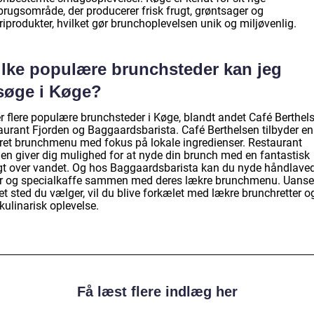
brugsområde, der producerer frisk frugt, grøntsager og
iprodukter, hvilket gør brunchoplevelsen unik og miljøvenlig.
ilke populære brunchsteder kan jeg
søge i Køge?
r flere populære brunchsteder i Køge, blandt andet Café Berthels
aurant Fjorden og Baggaardsbarista. Café Berthelsen tilbyder en
eret brunchmenu med fokus på lokale ingredienser. Restaurant
den giver dig mulighed for at nyde din brunch med en fantastisk
gt over vandet. Og hos Baggaardsbarista kan du nyde håndlave
r og specialkaffe sammen med deres lækre brunchmenu. Uanse
et sted du vælger, vil du blive forkælet med lækre brunchretter o
kulinarisk oplevelse.
Få læst flere indlæg her