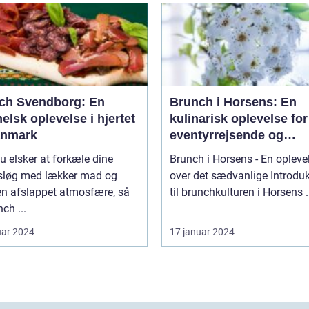
ch Svendborg: En
Brunch i Horsens: En
lsk oplevelse i hjertet
kulinarisk oplevelse for
anmark
eventyrrejsende og
backpackere
u elsker at forkæle dine
Brunch i Horsens - En opleve
løg med lækker mad og
over det sædvanlige Introduktion
en afslappet atmosfære, så
til brunchkul
nch ...
uar 2024
17 januar 2024