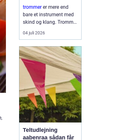
læring
trommer
er mere end
bare et instrument med
skind og klang. Trommer
er et samlingspunkt,
04 juli 2026
hvor børn og voksne
mødes om rytme, leg og
nysgerrighed. Trommer
giver hurtig følelse af
mestring, fordi ...
,
Teltudlejning
aabenraa sådan får