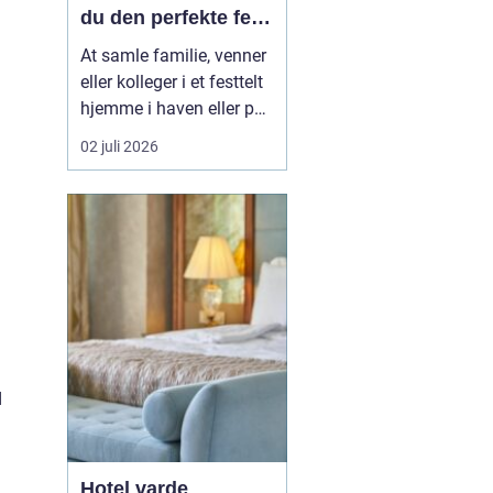
du den perfekte fest
i egen have
At samle familie, venner
eller kolleger i et festtelt
hjemme i haven eller på
en mark uden for byen er
02 juli 2026
blevet en populær
løsning i Aabenraa og
omegn. Mange ønsker
friheden til selv at sætte
rammen for dagen, uden
at være bundet af et
lokale, faste lu...
d
Hotel varde