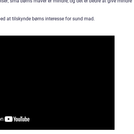
er; små børns maver er mindre, og det er bedre at give mindre
.
d at tilskynde børns interesse for sund mad.