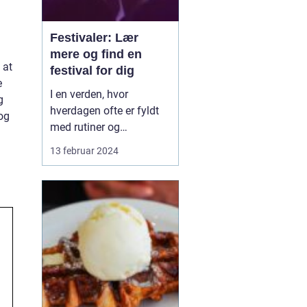
Festivaler: Lær
mere og find en
 at
festival for dig
e
I en verden, hvor
g
hverdagen ofte er fyldt
 og
med rutiner og
forudsigelighed, står
13 februar 2024
festivaler som farverige
oaser i tørken. De er
sociale, kulturelle, og
musikalske
samlingspunkter, hvor
mennesker fra alle
samfundslag kan mødes
og dele uforglemmelige
opl...