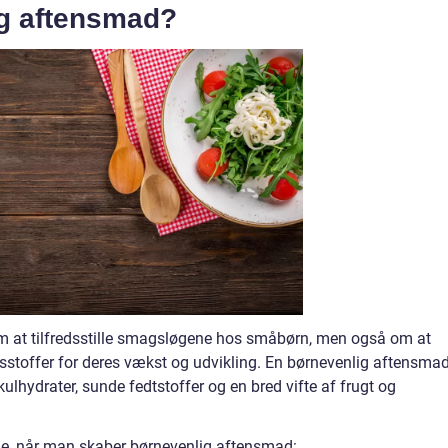
ig aftensmad?
m at tilfredsstille smagsløgene hos småbørn, men også om at
gsstoffer for deres vækst og udvikling. En børnevenlig aftensma
ulhydrater, sunde fedtstoffer og en bred vifte af frugt og
eje, når man skaber børnevenlig aftensmad: