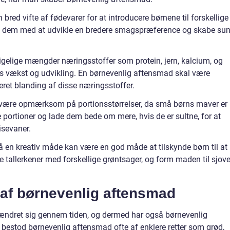
en bred vifte af fødevarer for at introducere børnene til forskellige
pe dem med at udvikle en bredere smagspræference og skabe su
rigelige mængder næringsstoffer som protein, jern, kalcium, og
eres vækst og udvikling. En børnevenlig aftensmad skal være
ret blanding af disse næringsstoffer.
 at være opmærksom på portionsstørrelser, da små børns maver er
e portioner og lade dem bede om mere, hvis de er sultne, for at
isevaner.
å en kreativ måde kan være en god måde at tilskynde børn til at
e tallerkener med forskellige grøntsager, og form maden til sjov
 af børnevenlig aftensmad
ændret sig gennem tiden, og dermed har også børnevenlig
 bestod børnevenlig aftensmad ofte af enklere retter som grød,