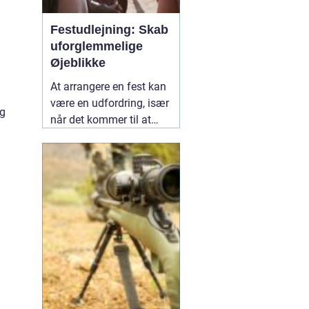
Festudlejning: Skab
uforglemmelige
Øjeblikke
At arrangere en fest kan
d
være en udfordring, især
og
når det kommer til at
vælge det rette udstyr og
aktiviteter, der vil gøre
dagen mindeværdig for
alle dine gæster.
02
januar 2025
g