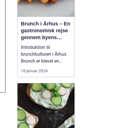
Brunch i Århus – En
gastronomisk rejse
gennem byens
bedste
Introduktion til
morgenmadsspot
brunchkulturen i Århus
Brunch er blevet en
populær spiseoplevelse,
18 januar 2024
der kombinerer det
bedste fra morgenmad
og frokost. Denne artikel
dykker ned i Århus'
brunchscene og guider
eventyrrejsende og
backpackere gennem
byens bedste brunch...