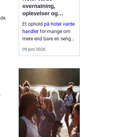
overnatning,
oplevelser og
nde
krohygge tæt på
Et ophold
på hotel varde
vestkysten
handler
for mange om
mere end bare en seng
at sove i. Du får en base
09 juni 2026
tæt på Vesterhavet,
naturen ved Ho Bugt og
bylivet i Varde og
Esbjerg. Samtidig giver
området god...
e