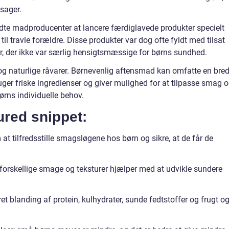
tsager.
dte madproducenter at lancere færdiglavede produkter specielt
til travle forældre. Disse produkter var dog ofte fyldt med tilsat
r, der ikke var særlig hensigtsmæssige for børns sundhed.
 og naturlige råvarer. Børnevenlig aftensmad kan omfatte en bre
bruger friske ingredienser og giver mulighed for at tilpasse smag 
rns individuelle behov.
tured snippet:
t tilfredsstille smagsløgene hos børn og sikre, at de får de
r forskellige smage og teksturer hjælper med at udvikle sundere
 blanding af protein, kulhydrater, sunde fedtstoffer og frugt o