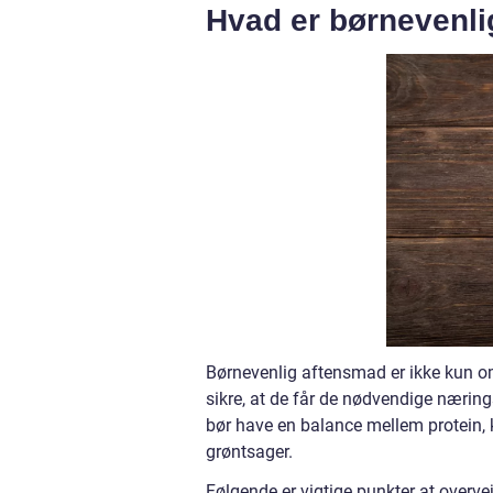
Hvad er børnevenl
Børnevenlig aftensmad er ikke kun o
sikre, at de får de nødvendige nærin
bør have en balance mellem protein, k
grøntsager.
Følgende er vigtige punkter at overv