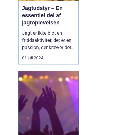
Jagtudstyr – En
essentiel del af
jagtoplevelsen
Jagt er ikke blot en
fritidsaktivitet; det er en
passion, der kræver det
rigtige udstyr og
01 juli 2024
forberedelse. I jagtens
verden er betydningen af
at have stabilt og
pålideligt udstyr
vanskelig at overvurdere.
Godt jagtudstyr forhøjer
jag...