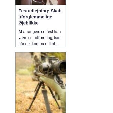
Festudlejning: Skab
uforglemmelige
Øjeblikke
At arrangere en fest kan
være en udfordring, især
når det kommer til at
vælge det rette udstyr og
aktiviteter, der vil gøre
dagen mindeværdig for
alle dine gæster.
02
januar 2025