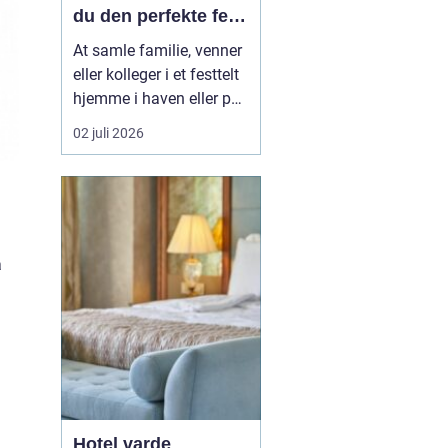
du den perfekte fest
i egen have
At samle familie, venner
eller kolleger i et festtelt
hjemme i haven eller på
en mark uden for byen er
02 juli 2026
blevet en populær
løsning i Aabenraa og
omegn. Mange ønsker
friheden til selv at sætte
rammen for dagen, uden
å
at være bundet af et
lokale, faste lu...
Hotel varde