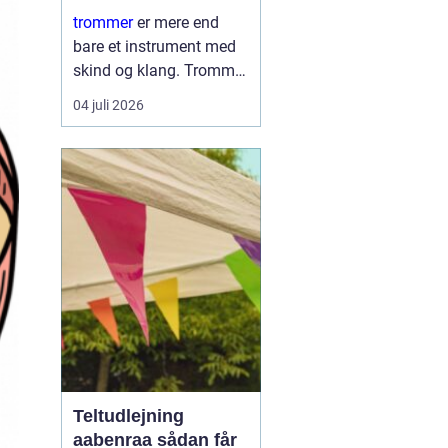
læring
trommer
er mere end
bare et instrument med
skind og klang. Trommer
er et samlingspunkt,
04 juli 2026
hvor børn og voksne
mødes om rytme, leg og
nysgerrighed. Trommer
giver hurtig følelse af
mestring, fordi ...
Teltudlejning
aabenraa sådan får