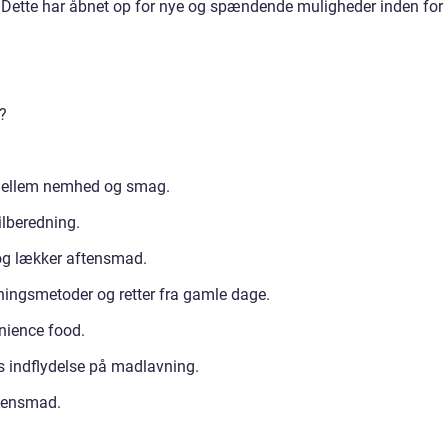
. Dette har åbnet op for nye og spændende muligheder inden for
?
 mellem nemhed og smag.
ilberedning.
og lækker aftensmad.
vningsmetoder og retter fra gamle dage.
enience food.
s indflydelse på madlavning.
ftensmad.