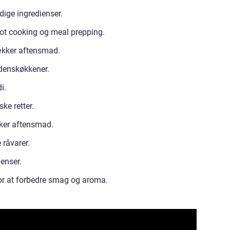
dige ingredienser.
ot cooking og meal prepping.
lækker aftensmad.
erdenskøkkener.
i.
ke retter.
kker aftensmad.
 råvarer.
enser.
for at forbedre smag og aroma.