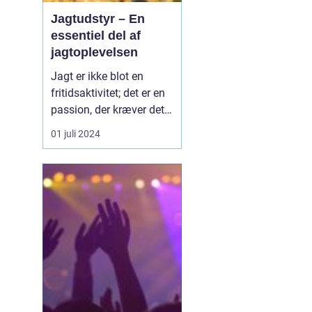
Jagtudstyr – En
essentiel del af
jagtoplevelsen
Jagt er ikke blot en
fritidsaktivitet; det er en
passion, der kræver det
rigtige udstyr og
01 juli 2024
forberedelse. I jagtens
verden er betydningen af
at have stabilt og
pålideligt udstyr
vanskelig at overvurdere.
Godt jagtudstyr forhøjer
jag...