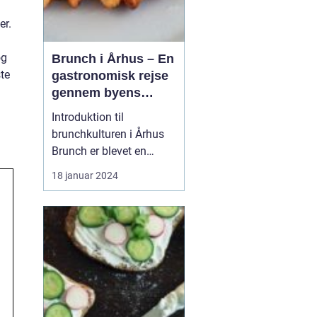
er.
og
Brunch i Århus – En
te
gastronomisk rejse
gennem byens
bedste
Introduktion til
morgenmadsspot
brunchkulturen i Århus
Brunch er blevet en
populær spiseoplevelse,
18 januar 2024
der kombinerer det
bedste fra morgenmad
og frokost. Denne artikel
dykker ned i Århus'
brunchscene og guider
eventyrrejsende og
backpackere gennem
byens bedste brunch...