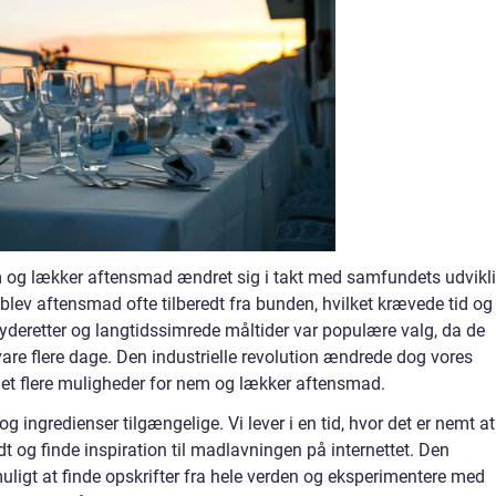
 og lækker aftensmad ændret sig i takt med samfundets udvikl
ev aftensmad ofte tilberedt fra bunden, hvilket krævede tid og
gryderetter og langtidssimrede måltider var populære valg, da de
 vare flere dage. Den industrielle revolution ændrede dog vores
et flere muligheder for nem og lækker aftensmad.
g ingredienser tilgængelige. Vi lever i en tid, hvor det er nemt at
ndt og finde inspiration til madlavningen på internettet. Den
muligt at finde opskrifter fra hele verden og eksperimentere med