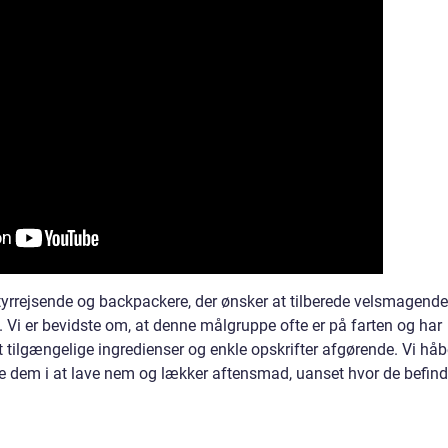
tyrrejsende og backpackere, der ønsker at tilberede velsmagende
 Vi er bevidste om, at denne målgruppe ofte er på farten og har
t tilgængelige ingredienser og enkle opskrifter afgørende. Vi håb
lede dem i at lave nem og lækker aftensmad, uanset hvor de befind