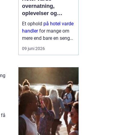
overnatning,
oplevelser og
krohygge tæt på
Et ophold
på hotel varde
vestkysten
handler
for mange om
mere end bare en seng
at sove i. Du får en base
09 juni 2026
tæt på Vesterhavet,
naturen ved Ho Bugt og
bylivet i Varde og
Esbjerg. Samtidig giver
ing
området god...
 få