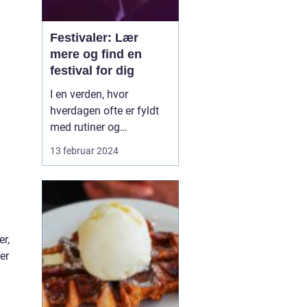
Festivaler: Lær
mere og find en
festival for dig
I en verden, hvor
hverdagen ofte er fyldt
med rutiner og
forudsigelighed, står
13 februar 2024
festivaler som farverige
oaser i tørken. De er
sociale, kulturelle, og
musikalske
samlingspunkter, hvor
er,
mennesker fra alle
er
samfundslag kan mødes
og dele uforglemmelige
opl...