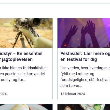
dstyr – En essentiel
Festivaler: Lær mere og
f jagtoplevelsen
en festival for dig
 ikke blot en fritidsaktivitet;
I en verden, hvor hverdagen o
 en passion, der kræver det
fyldt med rutiner og
 udstyr og for...
forudsigelighed, står festival
som farver...
 2024
13 februar 2024