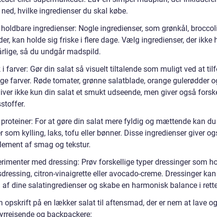
 ned, hvilke ingredienser du skal købe.
holdbare ingredienser: Nogle ingredienser, som grønkål, broccoli
er, kan holde sig friske i flere dage. Vælg ingredienser, der ikke 
årlige, så du undgår madspild.
i farver: Gør din salat så visuelt tiltalende som muligt ved at tilf
ige farver. Røde tomater, grønne salatblade, orange gulerødder og
iver ikke kun din salat et smukt udseende, men giver også forske
stoffer.
j proteiner: For at gøre din salat mere fyldig og mættende kan du 
r som kylling, laks, tofu eller bønner. Disse ingredienser giver og
element af smag og tekstur.
erimenter med dressing: Prøv forskellige typer dressinger som h
ressing, citron-vinaigrette eller avocado-creme. Dressinger kan 
af dine salatingredienser og skabe en harmonisk balance i rett
n opskrift på en lækker salat til aftensmad, der er nem at lave og
ntyrrejsende og backpackere: