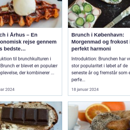
ch i Århus – En
Brunch i København:
ronomisk rejse gennem
Morgenmad og frokost 
s bedste
perfekt harmoni
enmadsspot
uktion til brunchkulturen i
Introduktion: Brunchen har 
r
stor popularitet i løbet af de
plevelse, der kombinerer ...
seneste år og fremstår som 
perfe...
uar 2024
18 januar 2024