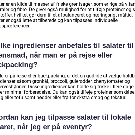
er er en kilde til masser af friske grøntsager, som er rige på vita
aler og fibre. De giver også mulighed for at tilføje proteiner og
toffer, hvilket gør dem til et afbalanceret og næringsrigt måltid.
er er også lette at tilberede og kan tilpasses individuelle
spræferencer.
lke ingredienser anbefales til salater til
ensmad, når man er på rejse eller
ckpacking?
u er på rejse eller backpacking, er det en god ide at vælge hold
edienser såsom grønkål, broccoli, gulerødder, cherrytomater og
rvesbønner. Disse ingredienser kan holde sig friske i flere dage
er minimal forberedelse. Du kan også tilføje proteiner som dåse
ng eller tofu samt nødder eller frø for ekstra smag og tekstur.
rdan kan jeg tilpasse salater til lokale
arer, når jeg er på eventyr?