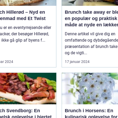
ch Hillerød – Nyd en
Brunch take away er bl
enmad med Et Twist
en populær og praktisk
måde at nyde en lække
u er en eventyrrejsende eller
brunchoplevelse på, ua
cker, der besøger Hillerød,
Denne artikel vil give dig en
hvor man befinder sig
 ikke gå glip af byens f...
omfattende og dybdegåend
præsentation af brunch tak
og de vigti...
uar 2024
17 januar 2024
ch Svendborg: En
Brunch i Horsens: En
lsk oplevelse i hjertet
kulinarisk oplevelse for