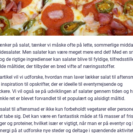
tænker på salat, tænker vi måske ofte på lette, sommerlige midda
idesalater. Men salater kan være meget mere end det! Med en s
og de rigtige ingredienser kan salater blive til fyldige, tilfredssti
e måltider, der tilbyder en bred vifte af næringsstoffer.
artikel vil vi udforske, hvordan man laver lækker salat til aften
 inspiration til opskrifter, der er ideelle til eventyrrejsende og
kere. Vi vil også se på udviklingen af salater gennem tiden og 
kle ret er blevet forvandlet til et populært og alsidigt måltid.
alat til aftensmad er ikke kun forbeholdt vegetarer eller persone
at tabe sig. Det kan være en fantastisk måde at få masser af fri
er og proteiner, hvilket især er vigtigt, når man er på eventyr og
nergi på at udforske nye steder og deltage i spændende aktivitet