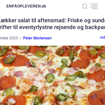
ENPÅOPLEVEREN.
dk
Lækker salat til aftensmad: Friske og sund
ifter til eventyrlystne rejsende og backp
red
ember 2023
Peter Mortensen