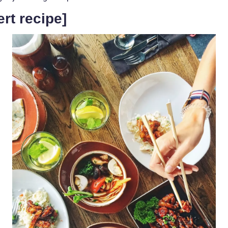
ert recipe]