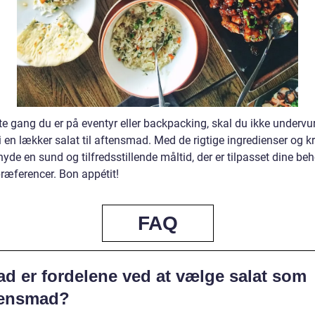
e gang du er på eventyr eller backpacking, skal du ikke undervu
i en lækker salat til aftensmad. Med de rigtige ingredienser og kr
yde en sund og tilfredsstillende måltid, der er tilpasset dine be
æferencer. Bon appétit!
FAQ
ad er fordelene ved at vælge salat som
tensmad?