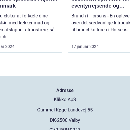
anmark
eventyrrejsende og
backpackere
u elsker at forkæle dine
Brunch i Horsens - En opleve
løg med lækker mad og
over det sædvanlige Introduktion
en afslappet atmosfære, så
til brunchkul
nch ...
uar 2024
17 januar 2024
Adresse