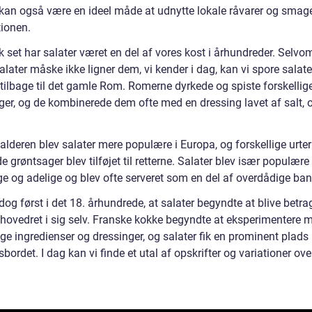
 kan også være en ideel måde at udnytte lokale råvarer og smag
tionen.
k set har salater været en del af vores kost i århundreder. Selvo
salater måske ikke ligner dem, vi kender i dag, kan vi spore salat
 tilbage til det gamle Rom. Romerne dyrkede og spiste forskellig
ger, og de kombinerede dem ofte med en dressing lavet af salt, o
alderen blev salater mere populære i Europa, og forskellige urter
 grøntsager blev tilføjet til retterne. Salater blev især populære
e og adelige og blev ofte serveret som en del af overdådige bank
dog først i det 18. århundrede, at salater begyndte at blive betra
hovedret i sig selv. Franske kokke begyndte at eksperimentere 
ige ingredienser og dressinger, og salater fik en prominent plads
ordet. I dag kan vi finde et utal af opskrifter og variationer ove