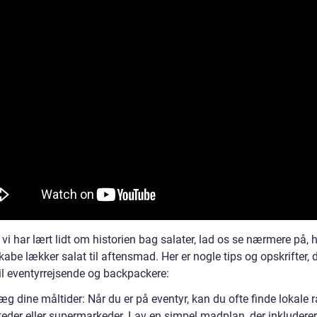
vi har lært lidt om historien bag salater, lad os se nærmere på,
kabe lækker salat til aftensmad. Her er nogle tips og opskrifter, d
til eventyrrejsende og backpackere:
æg dine måltider: Når du er på eventyr, kan du ofte finde lokale 
eder eller supermarkeder. Lav en simpel madplan, der inkluderer 