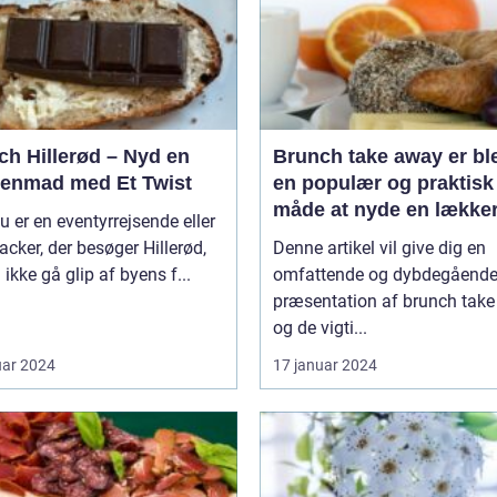
ch Hillerød – Nyd en
Brunch take away er bl
enmad med Et Twist
en populær og praktisk
måde at nyde en lække
u er en eventyrrejsende eller
brunchoplevelse på, ua
cker, der besøger Hillerød,
Denne artikel vil give dig en
hvor man befinder sig
 ikke gå glip af byens f...
omfattende og dybdegåend
præsentation af brunch tak
og de vigti...
uar 2024
17 januar 2024