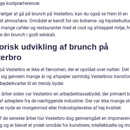
ige kostpræferencer.
vælger at gå på brunch på Vesterbro, kan du også se frem til en
et atmosfære. Området er kendt for sin boheme- og hipsterkultur
e mange caféer og restauranter med et cool og afslappet miljø, h
e din brunch i godt selskab.
orisk udvikling af brunch på
terbro
på Vesterbro er ikke et fænomen, der er opstået over natten. Det
t sig gennem mange år og afspejler samtidig Vesterbros transfo
rbejderkvarter til en trendy bydel.
e årtier siden var Vesterbro en arbejderklassebydel, der primært b
f arbejdere fra de nærliggende industrier. Der var ikke mange st
ler nyde en morgenmad eller frokostoplevelse af høj kvalitet.
 af de seneste årtier har Vesterbro dog gennemgået en imponere
g og er blevet et yndet område for kunstnere, intellektuelle og 