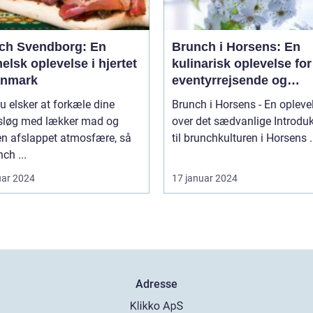
ch Svendborg: En
Brunch i Horsens: En
lsk oplevelse i hjertet
kulinarisk oplevelse for
anmark
eventyrrejsende og
backpackere
u elsker at forkæle dine
Brunch i Horsens - En opleve
løg med lækker mad og
over det sædvanlige Introduktion
en afslappet atmosfære, så
til brunchkul
nch ...
uar 2024
17 januar 2024
Adresse