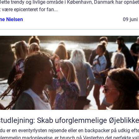
Dette trendy og livlige område i København, Danmark har opnået
t være epicenteret for fan...
ine Nielsen
09 juni
tudlejning: Skab uforglemmelige Øjeblikk
du er en eventyrlysten rejsende eller en backpacker på udkig eft
lemmelig madoplevelse, er brunch på Vesterbro det perfekte val