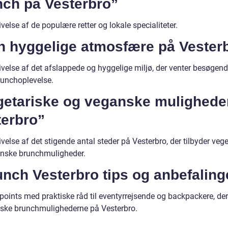
nch på Vesterbro”
velse af de populære retter og lokale specialiteter.
n hyggelige atmosfære på Vester
ivelse af det afslappede og hyggelige miljø, der venter besøgen
runchoplevelse.
getariske og veganske mulighede
terbro”
velse af det stigende antal steder på Vesterbro, der tilbyder veg
nske brunchmuligheder.
nch Vesterbro tips og anbefaling
tpoints med praktiske råd til eventyrrejsende og backpackere, de
rske brunchmulighederne på Vesterbro.