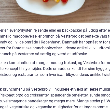
er en eventyrlysten rejsende eller en backpacker på udkig efter 
mmelig madoplevelse, er brunch på Vesterbro det perfekte valg fo
rendy og livlige område i København, Danmark har opnået ry for 
ret for fantastiske brunchoplevelser. I denne artikel vil vi udfors
 brunch på Vesterbro så særlig og værd at udforske.
er en kombination af morgenmad og frokost, og Vesterbro formå
te koncept til nye højder. Dette område er kendt for sine hyggeli
bistroer og restauranter, som hver især tilbyder deres unikke twis
sk brunchmenu på Vesterbro vil inkludere et væld af lækre mulig
riskbagt brød og croissanter, spændende omeletter, sunde smoo
es, velsmagende pandekager og meget mere. Mange steder på V
r også vegetariske og veganske muligheder for at imødekomme