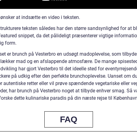
ønsker at indsætte en video i teksten.
trukturere teksten således har den større sandsynlighed for at bl
eatured snippet, da det pålideligt præsenterer vigtige informatio
ig form.
set er brunch på Vesterbro en udsøgt madoplevelse, som tilbyder
 lækker mad og en afslappende atmosfære. De mange spiseste
udvikling har gjort Vesterbro til det ideelle sted for eventyrrejsen
kere på udkig efter den perfekte brunchoplevelse. Uanset om du
er autentiske retter eller vil prøve spændende vegetariske eller v
der, har brunch på Vesterbro noget at tilbyde enhver smag. Så v
dforske dette kulinariske paradis på din næste rejse til Københav
FAQ