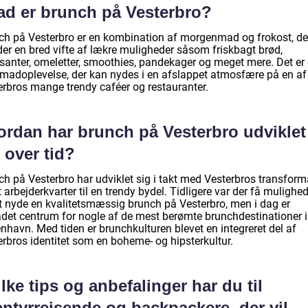
ad er brunch på Vesterbro?
ch på Vesterbro er en kombination af morgenmad og frokost, de
der en bred vifte af lækre muligheder såsom friskbagt brød,
ssanter, omeletter, smoothies, pandekager og meget mere. Det er
 madoplevelse, der kan nydes i en afslappet atmosfære på en af
erbros mange trendy caféer og restauranter.
ordan har brunch på Vesterbro udviklet
 over tid?
ch på Vesterbro har udviklet sig i takt med Vesterbros transform
t arbejderkvarter til en trendy bydel. Tidligere var der få mulighe
at nyde en kvalitetsmæssig brunch på Vesterbro, men i dag er
det centrum for nogle af de mest berømte brunchdestinationer i
nhavn. Med tiden er brunchkulturen blevet en integreret del af
erbros identitet som en boheme- og hipsterkultur.
lke tips og anbefalinger har du til
ntyrrejsende og backpackere, der vil