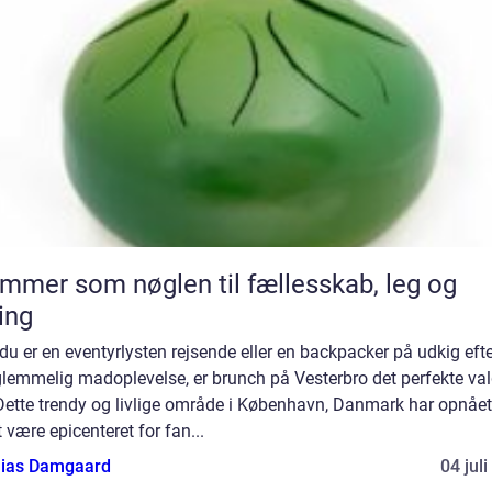
mmer som nøglen til fællesskab, leg og
ing
du er en eventyrlysten rejsende eller en backpacker på udkig eft
lemmelig madoplevelse, er brunch på Vesterbro det perfekte val
Dette trendy og livlige område i København, Danmark har opnået
t være epicenteret for fan...
ias Damgaard
04 jul