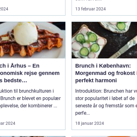
 2024
13 februar 2024
ch i Århus – En
Brunch i København:
ronomisk rejse gennem
Morgenmad og frokost 
s bedste
perfekt harmoni
enmadsspot
uktion til brunchkulturen i
Introduktion: Brunchen har 
r
stor popularitet i løbet af de
plevelse, der kombinerer ...
seneste år og fremstår som 
perfe...
uar 2024
18 januar 2024