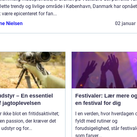
Dette trendy og livlige område i København, Danmark har opnået
t være epicenteret for fan...
ine Nielsen
02 januar
dstyr – En essentiel
Festivaler: Lær mere og
f jagtoplevelsen
en festival for dig
 ikke blot en fritidsaktivitet;
I en verden, hvor hverdagen o
 en passion, der kræver det
fyldt med rutiner og
 udstyr og for...
forudsigelighed, står festival
som farver...