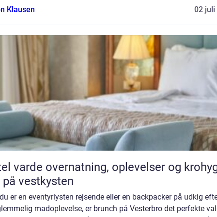
n Klausen
02 jul
vernatning, oplevelser og krohygge
 på vestkysten
du er en eventyrlysten rejsende eller en backpacker på udkig eft
lemmelig madoplevelse, er brunch på Vesterbro det perfekte val