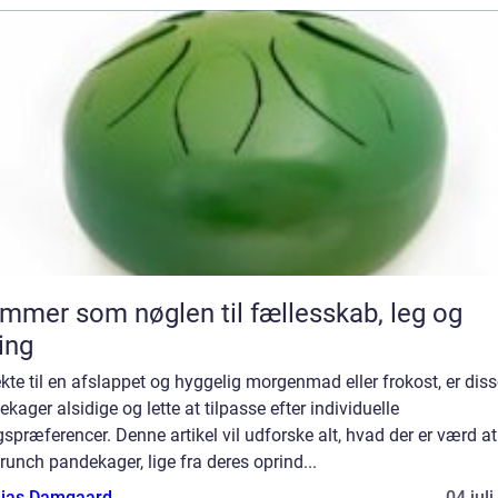
mmer som nøglen til fællesskab, leg og
ing
kte til en afslappet og hyggelig morgenmad eller frokost, er dis
kager alsidige og lette at tilpasse efter individuelle
præferencer. Denne artikel vil udforske alt, hvad der er værd at
unch pandekager, lige fra deres oprind...
ias Damgaard
04 jul