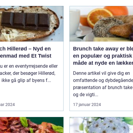
ch Hillerød – Nyd en
Brunch take away er bl
enmad med Et Twist
en populær og praktisk
måde at nyde en lække
u er en eventyrrejsende eller
brunchoplevelse på, ua
cker, der besøger Hillerød,
Denne artikel vil give dig en
hvor man befinder sig
 ikke gå glip af byens f...
omfattende og dybdegåend
præsentation af brunch tak
og de vigti...
uar 2024
17 januar 2024