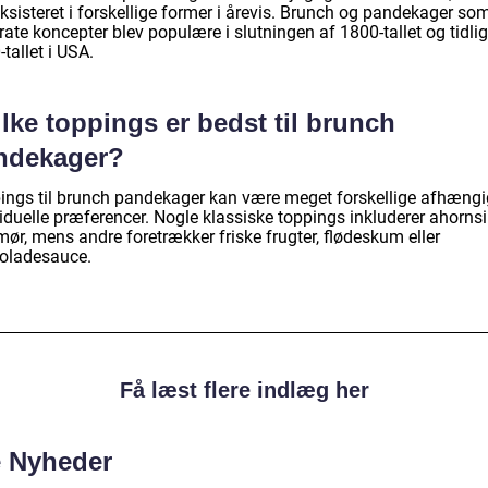
ksisteret i forskellige former i årevis. Brunch og pandekager so
ate koncepter blev populære i slutningen af 1800-tallet og tidli
tallet i USA.
lke toppings er bedst til brunch
ndekager?
ings til brunch pandekager kan være meget forskellige afhængi
viduelle præferencer. Nogle klassiske toppings inkluderer ahorns
ør, mens andre foretrækker friske frugter, flødeskum eller
oladesauce.
Få læst flere indlæg her
e Nyheder