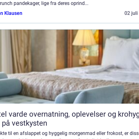
unch pandekager, lige fra deres oprind...
n Klausen
02 jul
vernatning, oplevelser og krohygge
 på vestkysten
kte til en afslappet og hyggelig morgenmad eller frokost, er dis