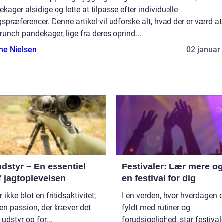
kager alsidige og lette at tilpasse efter individuelle
præferencer. Denne artikel vil udforske alt, hvad der er værd at
unch pandekager, lige fra deres oprind...
ine Nielsen
02 januar
dstyr – En essentiel
Festivaler: Lær mere og
f jagtoplevelsen
en festival for dig
 ikke blot en fritidsaktivitet;
I en verden, hvor hverdagen o
 en passion, der kræver det
fyldt med rutiner og
 udstyr og for...
forudsigelighed, står festival