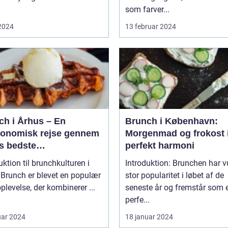
som farver...
 2024
13 februar 2024
ch i Århus – En
Brunch i København:
ronomisk rejse gennem
Morgenmad og frokost 
s bedste
perfekt harmoni
enmadsspot
uktion til brunchkulturen i
Introduktion: Brunchen har 
r
stor popularitet i løbet af de
plevelse, der kombinerer ...
seneste år og fremstår som 
perfe...
uar 2024
18 januar 2024