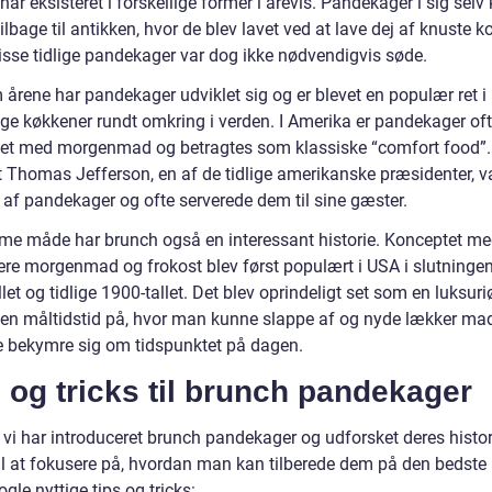
ar eksisteret i forskellige former i årevis. Pandekager i sig selv
ilbage til antikken, hvor de blev lavet ved at lave dej af knuste k
isse tidlige pandekager var dog ikke nødvendigvis søde.
årene har pandekager udviklet sig og er blevet en populær ret i
lige køkkener rundt omkring i verden. I Amerika er pandekager of
et med morgenmad og betragtes som klassiske “comfort food”.
at Thomas Jefferson, en af de tidlige amerikanske præsidenter, v
 af pandekager og ofte serverede dem til sine gæster.
e måde har brunch også en interessant historie. Konceptet me
re morgenmad og frokost blev først populært i USA i slutningen
let og tidlige 1900-tallet. Det blev oprindeligt set som en luksu
 en måltidstid på, hvor man kunne slappe af og nyde lækker ma
le bekymre sig om tidspunktet på dagen.
 og tricks til brunch pandekager
vi har introduceret brunch pandekager og udforsket deres histori
 til at fokusere på, hvordan man kan tilberede dem på den bedst
ogle nyttige tips og tricks: