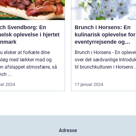
ch Svendborg: En
Brunch i Horsens: En
lsk oplevelse i hjertet
kulinarisk oplevelse for
anmark
eventyrrejsende og
backpackere
u elsker at forkæle dine
Brunch i Horsens - En opleve
løg med lækker mad og
over det sædvanlige Introduktion
en afslappet atmosfære, så
til brunchkul
nch ...
uar 2024
17 januar 2024
Adresse