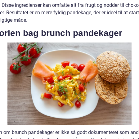
. Disse ingredienser kan omfatte alt fra frugt og nødder til chok
er. Resultatet er en mere fyldig pandekage, der er ideel til at sta
rigtige måde.
torien bag brunch pandekager
en om brunch pandekager er ikke så godt dokumenteret som andre