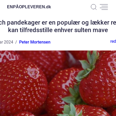
ENPÅOPLEVEREN.
dk
ch pandekager er en populær og lækker ret
kan tilfredsstille enhver sulten mave
red
ar 2024
Peter Mortensen