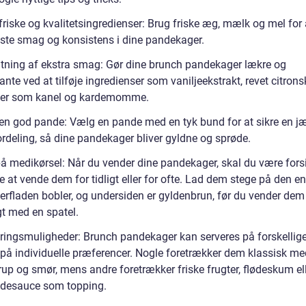
friske og kvalitetsingredienser: Brug friske æg, mælk og mel for
ste smag og konsistens i dine pandekager.
ætning af ekstra smag: Gør dine brunch pandekager lækre og
ante ved at tilføje ingredienser som vaniljeekstrakt, revet citronsk
ier som kanel og kardemomme.
 en god pande: Vælg en pande med en tyk bund for at sikre en j
rdeling, så dine pandekager bliver gyldne og sprøde.
på medikørsel: Når du vender dine pandekager, skal du være fors
 at vende dem for tidligt eller for ofte. Lad dem stege på den en
verfladen bobler, og undersiden er gyldenbrun, før du vender dem
gt med en spatel.
eringsmuligheder: Brunch pandekager kan serveres på forskellig
 på individuelle præferencer. Nogle foretrækker dem klassisk me
rup og smør, mens andre foretrækker friske frugter, flødeskum el
desauce som topping.