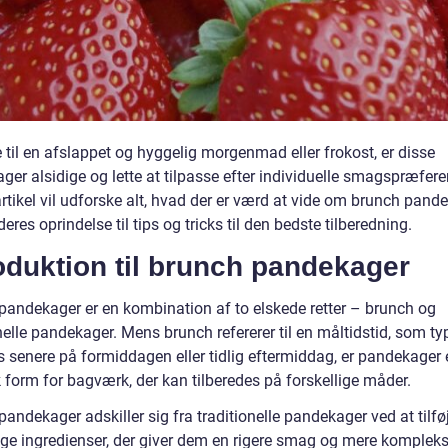
 til en afslappet og hyggelig morgenmad eller frokost, er disse
er alsidige og lette at tilpasse efter individuelle smagspræfere
tikel vil udforske alt, hvad der er værd at vide om brunch pande
 deres oprindelse til tips og tricks til den bedste tilberedning.
oduktion til brunch pandekager
pandekager er en kombination af to elskede retter – brunch og
nelle pandekager. Mens brunch refererer til en måltidstid, som ty
s senere på formiddagen eller tidlig eftermiddag, er pandekager 
 form for bagværk, der kan tilberedes på forskellige måder.
andekager adskiller sig fra traditionelle pandekager ved at tilfø
lige ingredienser, der giver dem en rigere smag og mere komplek