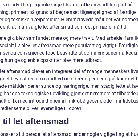
iske udvikling. I gamle dage blev der ofte anvendt lang tid på
ing, primært på grund af begrænset tilgængelighed af færdige
er og tekniske hjælpemidler. Hjemmelavede måltider var normen
ldent, at man valgte let aftensmad som det primære måltid.
ne gik, blev samfundet mere og mere travlt. Med arbejde, famili
socialt liv blev let aftensmad mere populært og vigtigt. Færdigl
enser og convenience food begyndte at dominere supermarkede
og hurtige og enkle opskrifter blev mere udbredt.
 let aftensmad blevet en integreret del af mange menneskers livss
øget bevidsthed om sundhed og ernæring er der også kommet 
rede måltider, der er sunde og næringsrige, men stadig lette at lav
 har den teknologiske udvikling gjort det nemmere at tilberede e
åltid, fx med introduktionen af mikrobølgeovne oder måltidskas
redienserne bliver leveret lige til døren.
 til let aftensmad
ønsker at tilberede let aftensmad, er der nogle vigtige ting at hu