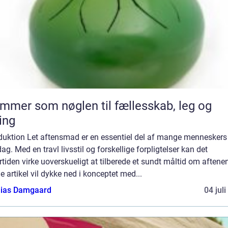
mmer som nøglen til fællesskab, leg og
ing
oduktion Let aftensmad er en essentiel del af mange menneskers
ag. Med en travl livsstil og forskellige forpligtelser kan det
tiden virke uoverskueligt at tilberede et sundt måltid om aftene
 artikel vil dykke ned i konceptet med...
ias Damgaard
04 jul