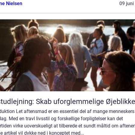
ine Nielsen
09 juni
tudlejning: Skab uforglemmelige Øjeblikk
oduktion Let aftensmad er en essentiel del af mange menneskers
ag. Med en travl livsstil og forskellige forpligtelser kan det
tiden virke uoverskueligt at tilberede et sundt måltid om aftene
 artikel vil dykke ned i konceptet med...