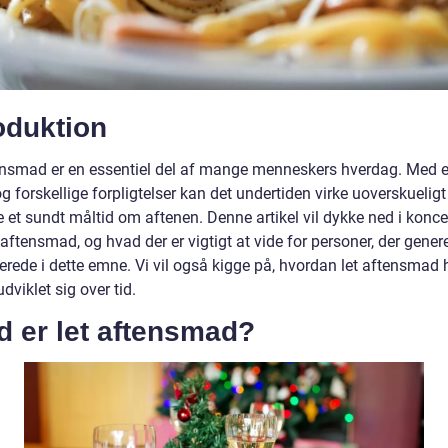
oduktion
ensmad er en essentiel del af mange menneskers hverdag. Med e
 og forskellige forpligtelser kan det undertiden virke uoverskueligt
e et sundt måltid om aftenen. Denne artikel vil dykke ned i konce
aftensmad, og hvad der er vigtigt at vide for personer, der genere
erede i dette emne. Vi vil også kigge på, hvordan let aftensmad h
udviklet sig over tid.
d er let aftensmad?