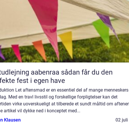
dlejning aabenraa sådan får du den
fekte fest i egen have
oduktion Let aftensmad er en essentiel del af mange menneskers
ag. Med en travl livsstil og forskellige forpligtelser kan det
tiden virke uoverskueligt at tilberede et sundt måltid om aftene
 artikel vil dykke ned i konceptet med...
n Klausen
02 jul