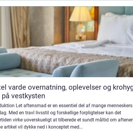
vernatning, oplevelser og krohygge
 på vestkysten
oduktion Let aftensmad er en essentiel del af mange menneskers
ag. Med en travl livsstil og forskellige forpligtelser kan det
tiden virke uoverskueligt at tilberede et sundt måltid om aftene
 artikel vil dykke ned i konceptet med...