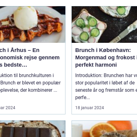
ch i Århus – En
Brunch i København:
ronomisk rejse gennem
Morgenmad og frokost 
s bedste
perfekt harmoni
enmadsspot
uktion til brunchkulturen i
Introduktion: Brunchen har 
r
stor popularitet i løbet af de
plevelse, der kombinerer ...
seneste år og fremstår som 
perfe...
uar 2024
18 januar 2024