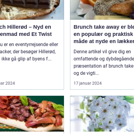
ch Hillerød – Nyd en
Brunch take away er bl
enmad med Et Twist
en populær og praktisk
måde at nyde en lække
u er en eventyrrejsende eller
brunchoplevelse på, ua
cker, der besøger Hillerød,
Denne artikel vil give dig en
hvor man befinder sig
 ikke gå glip af byens f...
omfattende og dybdegåend
præsentation af brunch tak
og de vigti...
uar 2024
17 januar 2024