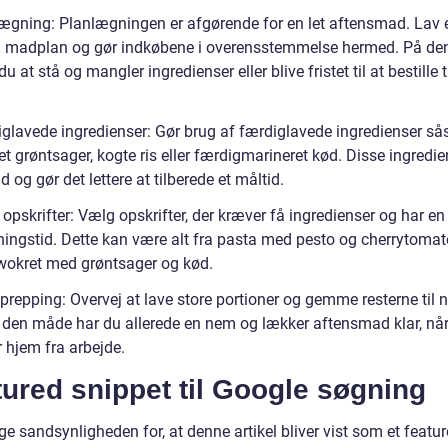
lægning: Planlægningen er afgørende for en let aftensmad. Lav 
g madplan og gør indkøbene i overensstemmelse hermed. På d
u at stå og mangler ingredienser eller blive fristet til at bestille 
iglavede ingredienser: Gør brug af færdiglavede ingredienser s
t grøntsager, kogte ris eller færdigmarineret kød. Disse ingredie
id og gør det lettere at tilberede et måltid.
 opskrifter: Vælg opskrifter, der kræver få ingredienser og har en
ningstid. Dette kan være alt fra pasta med pesto og cherrytomate
wokret med grøntsager og kød.
prepping: Overvej at lave store portioner og gemme resterne til 
 den måde har du allerede en nem og lækker aftensmad klar, nå
hjem fra arbejde.
ured snippet til Google søgning
ge sandsynligheden for, at denne artikel bliver vist som et featu