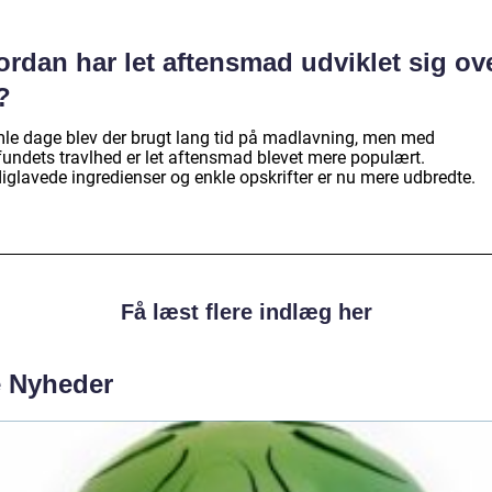
rdan har let aftensmad udviklet sig ov
?
mle dage blev der brugt lang tid på madlavning, men med
undets travlhed er let aftensmad blevet mere populært.
iglavede ingredienser og enkle opskrifter er nu mere udbredte.
Få læst flere indlæg her
e Nyheder