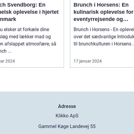
ch Svendborg: En
Brunch i Horsens: En
lsk oplevelse i hjertet
kulinarisk oplevelse for
anmark
eventyrrejsende og
backpackere
u elsker at forkæle dine
Brunch i Horsens - En opleve
løg med lækker mad og
over det sædvanlige Introduktion
en afslappet atmosfære, så
til brunchkul
nch ...
uar 2024
17 januar 2024
Adresse