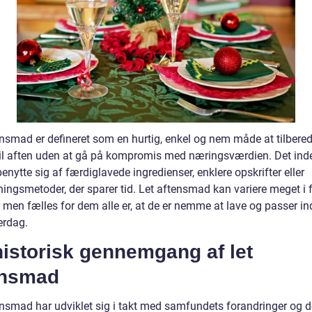
ensmad er defineret som en hurtig, enkel og nem måde at tilbered
til aften uden at gå på kompromis med næringsværdien. Det in
benytte sig af færdiglavede ingredienser, enklere opskrifter eller
dningsmetoder, der sparer tid. Let aftensmad kan variere meget i
 men fælles for dem alle er, at de er nemme at lave og passer ind
erdag.
istorisk gennemgang af let
ensmad
ensmad har udviklet sig i takt med samfundets forandringer og 