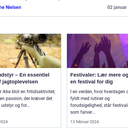
ine Nielsen
02 januar
dstyr – En essentiel
Festivaler: Lær mere og
f jagtoplevelsen
en festival for dig
 ikke blot en fritidsaktivitet;
I en verden, hvor hverdagen o
 en passion, der kræver det
fyldt med rutiner og
 udstyr og for...
forudsigelighed, står festival
som farver...
 2024
13 februar 2024