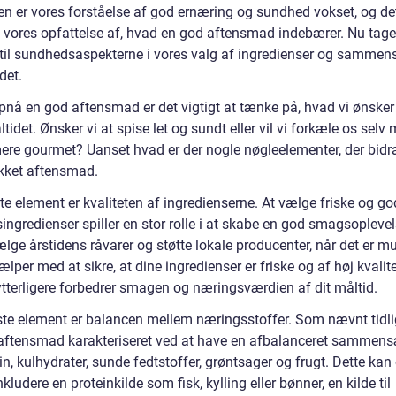
en er vores forståelse af god ernæring og sundhed vokset, og de
t vores opfattelse af, hvad en god aftensmad indebærer. Nu tager
til sundhedsaspekterne i vores valg af ingredienser og samme
det.
opnå en god aftensmad er det vigtigt at tænke på, hvad vi ønsker
idet. Ønsker vi at spise let og sundt eller vil vi forkæle os selv
ere gourmet? Uanset hvad er der nogle nøgleelementer, der bidra
ykket aftensmad.
te element er kvaliteten af ingredienserne. At vælge friske og g
singredienser spiller en stor rolle i at skabe en god smagsopleve
ælge årstidens råvarer og støtte lokale producenter, når det er mu
ælper med at sikre, at dine ingredienser er friske og af høj kvalite
ytterligere forbedrer smagen og næringsværdien af dit måltid.
te element er balancen mellem næringsstoffer. Som nævnt tidli
aftensmad karakteriseret ved at have en afbalanceret sammen
in, kulhydrater, sunde fedtstoffer, grøntsager og frugt. Dette ka
nkludere en proteinkilde som fisk, kylling eller bønner, en kilde til