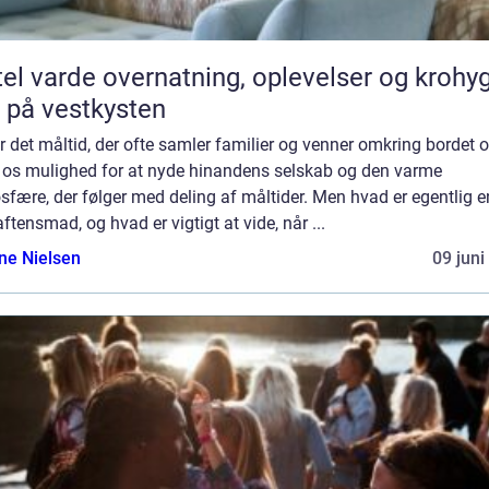
vernatning, oplevelser og krohygge
 på vestkysten
r det måltid, der ofte samler familier og venner omkring bordet 
r os mulighed for at nyde hinandens selskab og den varme
fære, der følger med deling af måltider. Men hvad er egentlig e
ftensmad, og hvad er vigtigt at vide, når ...
ine Nielsen
09 juni