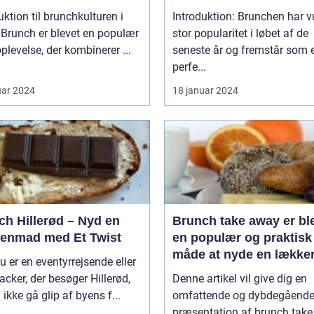
enmadsspot
uktion til brunchkulturen i
Introduktion: Brunchen har 
r
stor popularitet i løbet af de
plevelse, der kombinerer ...
seneste år og fremstår som 
perfe...
uar 2024
18 januar 2024
ch Hillerød – Nyd en
Brunch take away er bl
enmad med Et Twist
en populær og praktisk
måde at nyde en lække
u er en eventyrrejsende eller
brunchoplevelse på, ua
cker, der besøger Hillerød,
Denne artikel vil give dig en
hvor man befinder sig
 ikke gå glip af byens f...
omfattende og dybdegåend
præsentation af brunch tak