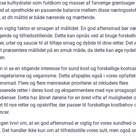
se kulhydrater som fuldkorn og masser af farverige grøntsager
Ved at opretholde en passende balance mellem disse næringsstof
e, at dit måltid er både nærende og mættende.
n vigtig faktor er smagen af måltidet. En god aftensmad bør væ
ende og tilfredsstillende. Dette kan opnås ved at bruge forskell
er, urter og saucer til at tilføje smag og dybde til dine retter. Det
 at præsentere måltidet på en smuk måde, da dette kan øge nyde
en.
n vi se en stigende interesse for sund kost og forskellige kostva
egetarisme og veganisme. Dette afspejles også i vores opfattel
nsmad. Flere og flere mennesker prioriterer at inkludere flere
aserede retter i deres kost og eksperimentere med nye smagsopl
dienser. Dette har åbnet dørene for en bred vifte af muligheder 
et til nye retter og opskrifter, der passer til forskellige kostbehov 
ncer.
ngen tvivl om, at en god aftensmad er vigtig for vores sundhed o
 Det handler ikke kun om at tilfredsstille vores sult, men også o