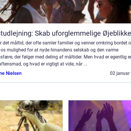
tudlejning: Skab uforglemmelige Øjeblikk
r det måltid, der ofte samler familier og venner omkring bordet 
r os mulighed for at nyde hinandens selskab og den varme
fære, der følger med deling af måltider. Men hvad er egentlig e
ftensmad, og hvad er vigtigt at vide, når ...
ine Nielsen
02 januar