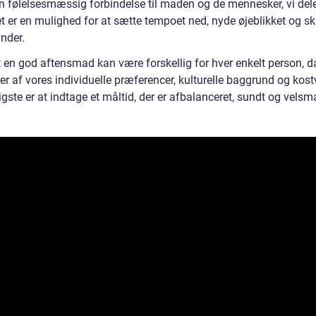
n følelsesmæssig forbindelse til maden og de mennesker, vi del
t er en mulighed for at sætte tempoet ned, nyde øjeblikket og s
nder.
t en god aftensmad kan være forskellig for hver enkelt person, d
r af vores individuelle præferencer, kulturelle baggrund og kost
igste er at indtage et måltid, der er afbalanceret, sundt og vels