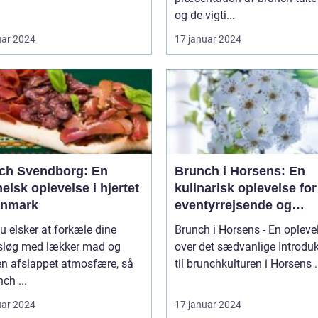
og de vigti...
uar 2024
17 januar 2024
ch Svendborg: En
Brunch i Horsens: En
lsk oplevelse i hjertet
kulinarisk oplevelse for
anmark
eventyrrejsende og
backpackere
u elsker at forkæle dine
Brunch i Horsens - En opleve
løg med lækker mad og
over det sædvanlige Introduktion
en afslappet atmosfære, så
til brunchkul
nch ...
uar 2024
17 januar 2024