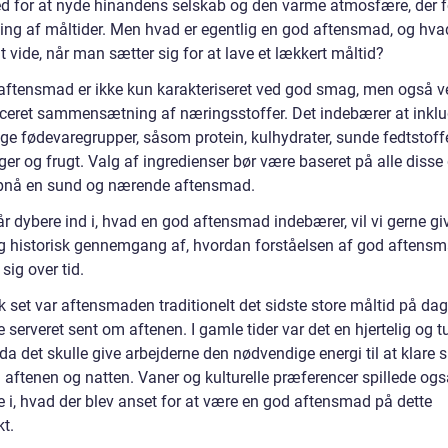
d for at nyde hinandens selskab og den varme atmosfære, der f
ing af måltider. Men hvad er egentlig en god aftensmad, og hva
at vide, når man sætter sig for at lave et lækkert måltid?
aftensmad er ikke kun karakteriseret ved god smag, men også v
ceret sammensætning af næringsstoffer. Det indebærer at inklu
ige fødevaregrupper, såsom protein, kulhydrater, sunde fedtstoffe
er og frugt. Valg af ingredienser bør være baseret på alle disse
opnå en sund og nærende aftensmad.
år dybere ind i, hvad en god aftensmad indebærer, vil vi gerne gi
ig historisk gennemgang af, hvordan forståelsen af god aftens
 sig over tid.
k set var aftensmaden traditionelt det sidste store måltid på da
e serveret sent om aftenen. I gamle tider var det en hjertelig og 
da det skulle give arbejderne den nødvendige energi til at klare s
aftenen og natten. Vaner og kulturelle præferencer spillede ogs
le i, hvad der blev anset for at være en god aftensmad på dette
t.