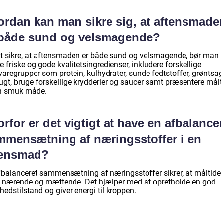
ordan kan man sikre sig, at aftensmade
 både sund og velsmagende?
at sikre, at aftensmaden er både sund og velsmagende, bør man
 friske og gode kvalitetsingredienser, inkludere forskellige
varegrupper som protein, kulhydrater, sunde fedtstoffer, grøntsa
ugt, bruge forskellige krydderier og saucer samt præsentere målt
n smuk måde.
rfor er det vigtigt at have en afbalance
mmensætning af næringsstoffer i en
tensmad?
fbalanceret sammensætning af næringsstoffer sikrer, at måltidet
 nærende og mættende. Det hjælper med at opretholde en god
edstilstand og giver energi til kroppen.