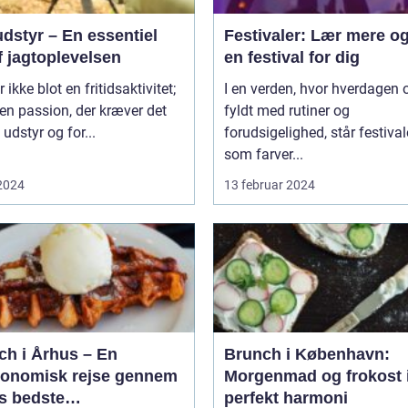
dstyr – En essentiel
Festivaler: Lær mere og
f jagtoplevelsen
en festival for dig
 ikke blot en fritidsaktivitet;
I en verden, hvor hverdagen o
 en passion, der kræver det
fyldt med rutiner og
 udstyr og for...
forudsigelighed, står festival
som farver...
 2024
13 februar 2024
ch i Århus – En
Brunch i København:
ronomisk rejse gennem
Morgenmad og frokost 
s bedste
perfekt harmoni