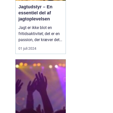
Jagtudstyr – En
essentiel del af
jagtoplevelsen
Jagt er ikke blot en
fritidsaktivitet; det er en
passion, der kræver det
rigtige udstyr og
01 juli 2024
forberedelse. I jagtens
verden er betydningen af
at have stabilt og
pålideligt udstyr
vanskelig at overvurdere.
Godt jagtudstyr forhøjer
jag...