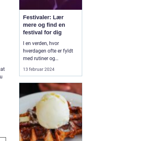
Festivaler: Lær
mere og find en
festival for dig
I en verden, hvor
hverdagen ofte er fyldt
med rutiner og
forudsigelighed, står
 at
13 februar 2024
festivaler som farverige
du
oaser i tørken. De er
sociale, kulturelle, og
musikalske
samlingspunkter, hvor
mennesker fra alle
samfundslag kan mødes
og dele uforglemmelige
opl...