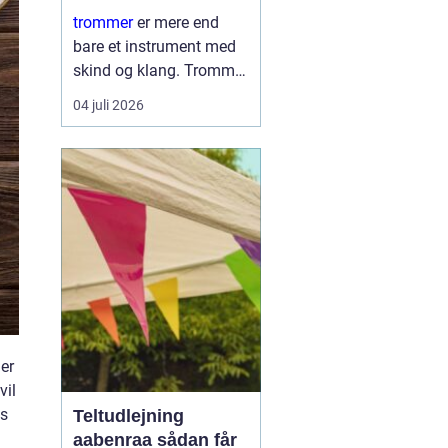
læring
trommer
er mere end
bare et instrument med
skind og klang. Trommer
er et samlingspunkt,
04 juli 2026
hvor børn og voksne
mødes om rytme, leg og
nysgerrighed. Trommer
giver hurtig følelse af
mestring, fordi ...
er
vil
ps
Teltudlejning
aabenraa sådan får