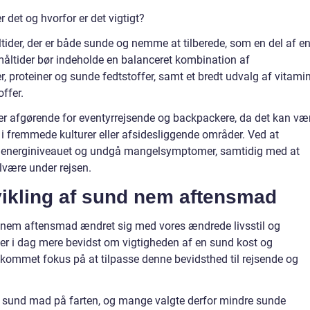
det og hvorfor er det vigtigt?
tider, der er både sunde og nemme at tilberede, som en del af e
 måltider bør indeholde en balanceret kombination af
proteiner og sunde fedtstoffer, samt et bredt udvalg af vitamin
ffer.
r afgørende for eventyrrejsende og backpackere, da det kan væ
i fremmede kulturer eller afsidesliggende områder. Ved at
de energiniveauet og undgå mangelsymptomer, samtidig med at
lvære under rejsen.
dvikling af sund nem aftensmad
d nem aftensmad ændret sig med vores ændrede livsstil og
er i dag mere bevidst om vigtigheden af en sund kost og
r kommet fokus på at tilpasse denne bevidsthed til rejsende og
nde sund mad på farten, og mange valgte derfor mindre sunde