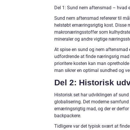
Del 1: Sund nem aftensmad – hvad er 
Sund nem aftensmad refererer til mål
helstøbt ernæringsrigtig kost. Disse
makronæringsstoffer som kulhydrater, 
mineraler og andre vigtige næringssto
At spise en sund og nem aftensmad e
udfordrende at finde næringsrig mad 
prioritere kosten kan man oprethol
man sikrer en optimal sundhed og ve
Del 2: Historisk u
Historisk set har udviklingen af sun
globalisering. Det moderne samfund 
ernæringsrigtig mad, og der er derfo
backpackere.
Tidligere var det typisk svært at fi