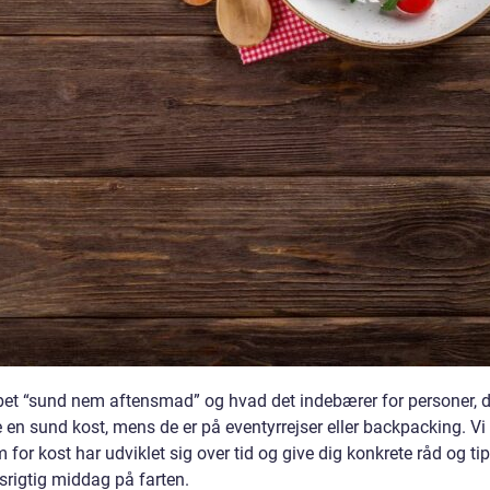
rebet “sund nem aftensmad” og hvad det indebærer for personer, d
de en sund kost, mens de er på eventyrrejser eller backpacking. Vi 
for kost har udviklet sig over tid og give dig konkrete råd og ti
gsrigtig middag på farten.