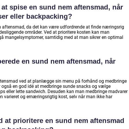
gt at spise en sund nem aftensmad, når
ser eller backpacking?
em aftensmad, da det kan være udfordrende at finde næringsrig
idesliggende områder. Ved at prioritere kosten kan man
dgå mangelsymptomer, samtidig med at man sikrer en optimal
berede en sund nem aftensmad, når
ftensmad ved at planlægge sin menu på forhånd og medbringe
er også en god idé at medbringe sunde snacks og vælge
 wraps eller lette sandwich. Desuden kan man medbringe madvarer
n varieret og ernæringsrigtig kost, selv når man ikke har
d at prioritere en sund nem aftensmad