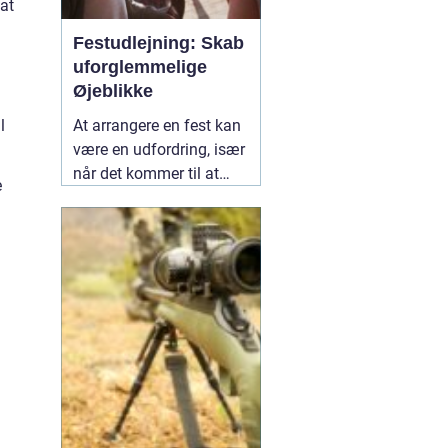
at
Festudlejning: Skab
uforglemmelige
Øjeblikke
l
At arrangere en fest kan
være en udfordring, især
når det kommer til at
e
vælge det rette udstyr og
aktiviteter, der vil gøre
dagen mindeværdig for
alle dine gæster.
02
januar 2025