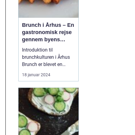
Brunch i Århus – En
gastronomisk rejse
gennem byens
bedste
Introduktion til
morgenmadsspot
brunchkulturen i Århus
Brunch er blevet en
populær spiseoplevelse,
18 januar 2024
der kombinerer det
bedste fra morgenmad
og frokost. Denne artikel
dykker ned i Århus'
brunchscene og guider
eventyrrejsende og
backpackere gennem
byens bedste brunch...