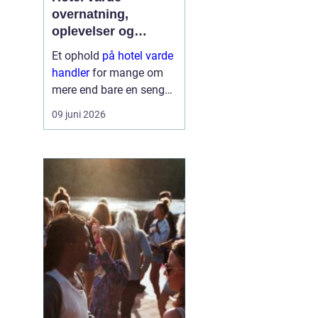
overnatning,
oplevelser og
krohygge tæt på
Et ophold
på hotel varde
vestkysten
handler
for mange om
mere end bare en seng
at sove i. Du får en base
09 juni 2026
tæt på Vesterhavet,
naturen ved Ho Bugt og
bylivet i Varde og
Esbjerg. Samtidig giver
området god...
å