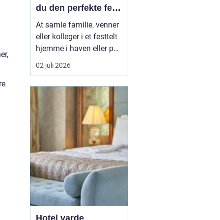
du den perfekte fest
i egen have
At samle familie, venner
n
eller kolleger i et festtelt
hjemme i haven eller på
er,
en mark uden for byen er
02 juli 2026
blevet en populær
re
løsning i Aabenraa og
omegn. Mange ønsker
friheden til selv at sætte
rammen for dagen, uden
at være bundet af et
lokale, faste lu...
Hotel varde