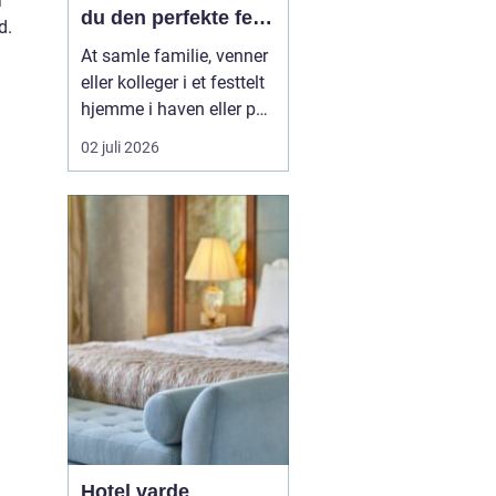
r
du den perfekte fest
d.
i egen have
At samle familie, venner
eller kolleger i et festtelt
hjemme i haven eller på
en mark uden for byen er
02 juli 2026
blevet en populær
løsning i Aabenraa og
omegn. Mange ønsker
friheden til selv at sætte
rammen for dagen, uden
at være bundet af et
lokale, faste lu...
Hotel varde