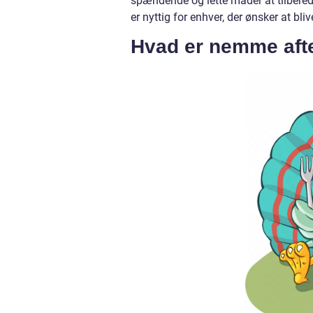
spændende og lette måder at tilbere
er nyttig for enhver, der ønsker at 
Hvad er nemme aft