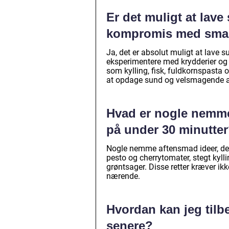
Er det muligt at lave
kompromis med sm
Ja, det er absolut muligt at lave 
eksperimentere med krydderier og ur
som kylling, fisk, fuldkornspasta 
at opdage sund og velsmagende 
Hvad er nogle nemme 
på under 30 minutte
Nogle nemme aftensmad ideer, der 
pesto og cherrytomater, stegt kyll
grøntsager. Disse retter kræver ik
nærende.
Hvordan kan jeg tilb
senere?