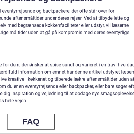
l eventyrrejsende og backpackere, der ofte står over for
nde aftensmåltider under deres rejser. Ved at tilbyde lette og
 selv med begrænsede køkkenfaciliteter eller udstyr, vil læserne
ige måltider uden at gå på kompromis med deres eventyrlige
or dem, der ønsker at spise sundt og varieret i en travl hverdag
ærdifuld information om emnet har denne artikel udstyret læser
ive kreative i køkkenet og tilberede lækre aftensmåltider uden a
om du er en eventyrrejsende eller backpacker, eller bare søger eft
e dig inspiration og vejledning til at opdage nye smagsoplevelse
ds hele vejen.
FAQ