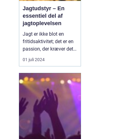
Jagtudstyr – En
essentiel del af
jagtoplevelsen
Jagt er ikke blot en
fritidsaktivitet; det er en
passion, der kræver det
rigtige udstyr og
01 juli 2024
forberedelse. I jagtens
verden er betydningen af
at have stabilt og
pålideligt udstyr
vanskelig at overvurdere.
Godt jagtudstyr forhøjer
jag...