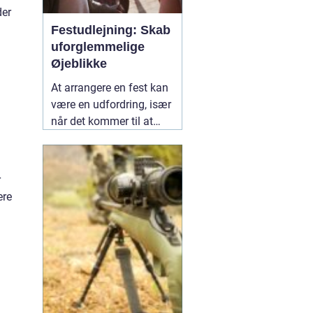
der
Festudlejning: Skab
uforglemmelige
Øjeblikke
At arrangere en fest kan
være en udfordring, især
når det kommer til at
vælge det rette udstyr og
aktiviteter, der vil gøre
dagen mindeværdig for
r
alle dine gæster.
02
ere
januar 2025