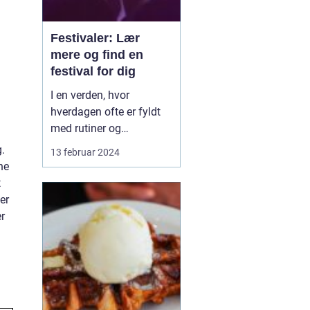
Festivaler: Lær
mere og find en
festival for dig
I en verden, hvor
hverdagen ofte er fyldt
med rutiner og
forudsigelighed, står
.
13 februar 2024
festivaler som farverige
ne
oaser i tørken. De er
t
sociale, kulturelle, og
er
musikalske
r
samlingspunkter, hvor
mennesker fra alle
samfundslag kan mødes
og dele uforglemmelige
opl...