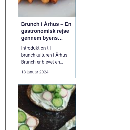
Brunch i Århus – En
gastronomisk rejse
gennem byens
bedste
Introduktion til
morgenmadsspot
brunchkulturen i Århus
Brunch er blevet en
populær spiseoplevelse,
18 januar 2024
der kombinerer det
bedste fra morgenmad
og frokost. Denne artikel
dykker ned i Århus'
brunchscene og guider
eventyrrejsende og
backpackere gennem
byens bedste brunch...