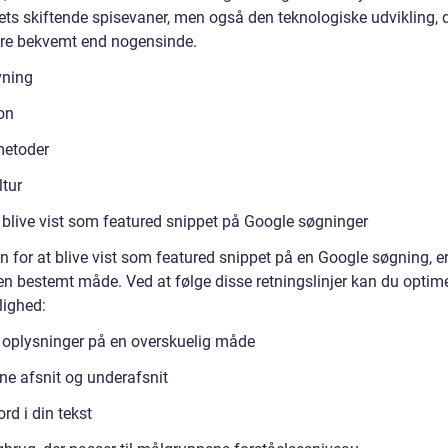
ets skiftende spisevaner, men også den teknologiske udvikling, 
ere bekvemt end nogensinde.
vning
ion
metoder
ltur
 blive vist som featured snippet på Google søgninger
 for at blive vist som featured snippet på en Google søgning, e
å en bestemt måde. Ved at følge disse retningslinjer kan du optim
lighed:
ine oplysninger på en overskuelig måde
dine afsnit og underafsnit
rd i din tekst