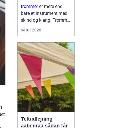
læring
trommer
er mere end
bare et instrument med
skind og klang. Trommer
er et samlingspunkt,
04 juli 2026
hvor børn og voksne
mødes om rytme, leg og
nysgerrighed. Trommer
giver hurtig følelse af
mestring, fordi ...
d
det
Teltudlejning
aabenraa sådan får