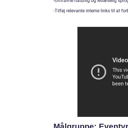
-Omfavne naturlig og letlæselig spro
-Tilføj relevante interne links til at
Målgruppe: Eventy