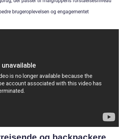
gbrug, der passer til målgruppens forståelsesniveau
 forbedre brugeroplevelsen og engagementet
rrejsende og backpackere