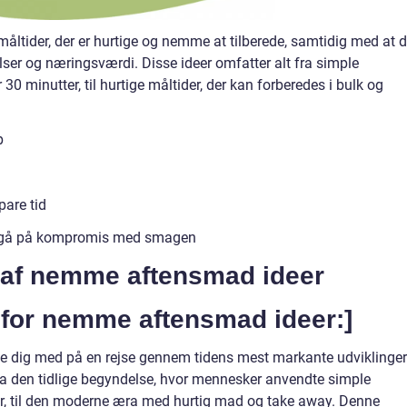
åltider, der er hurtige og nemme at tilberede, samtidig med at 
lser og næringsværdi. Disse ideer omfatter alt fra simple
 30 minutter, til hurtige måltider, der kan forberedes i bulk og
p
pare tid
t gå på kompromis med smagen
g af nemme aftensmad ideer
t for nemme aftensmad ideer:]
e dig med på en rejse gennem tidens mest markante udviklinger
a den tidlige begyndelse, hvor mennesker anvendte simple
ider, til den moderne æra med hurtig mad og take away. Denne