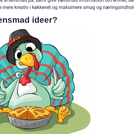
de aftensmad på, samt give værdifuld information om emnet, de
blive mere kreativ i køkkenet og maksimere smag og næringsindhol
ensmad ideer?