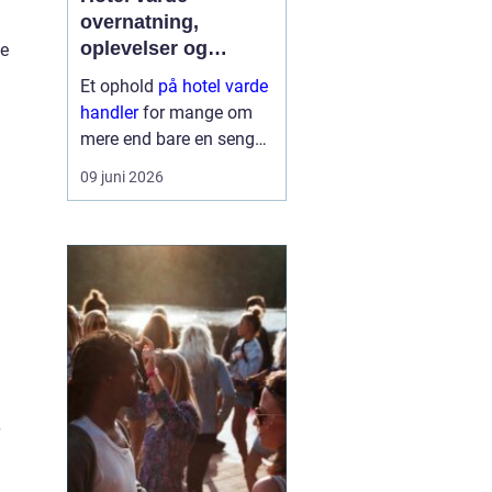
overnatning,
oplevelser og
de
krohygge tæt på
Et ophold
på hotel varde
vestkysten
handler
for mange om
mere end bare en seng
at sove i. Du får en base
09 juni 2026
tæt på Vesterhavet,
naturen ved Ho Bugt og
bylivet i Varde og
Esbjerg. Samtidig giver
området god...