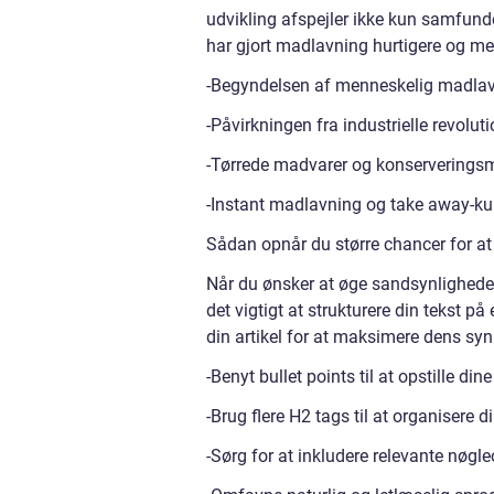
udvikling afspejler ikke kun samfund
har gjort madlavning hurtigere og m
-Begyndelsen af menneskelig madla
-Påvirkningen fra industrielle revolut
-Tørrede madvarer og konserverings
-Instant madlavning og take away-ku
Sådan opnår du større chancer for at
Når du ønsker at øge sandsynligheden
det vigtigt at strukturere din tekst p
din artikel for at maksimere dens syn
-Benyt bullet points til at opstille d
-Brug flere H2 tags til at organisere 
-Sørg for at inkludere relevante nøgleo