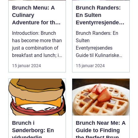
Brunch Menu: A
Brunch Randers:
Culinary
En Sulten
Adventure for the
Eventyrresjendes
Adventurous
Guide til
Introduction: Brunch
Brunch Randers: En
Souls
Kulinariske
has become more than
Sulten
Oplevelser
just a combination of
Eventyrrejsendes
breakfast and lunch; it
Guide til Kulinariske
has transfor...
Oplevelser Introduktion
15 januar 2024
15 januar 2024
til Brunc...
Brunch i
Brunch Near Me: A
Sønderborg: En
Guide to Finding
vidunderlig
the Perfect Brunch