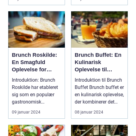
og lette...
Brunch Roskilde:
Brunch Buffet: En
En Smagfuld
Kulinarisk
Oplevelse for
Oplevelse til
Eventyrlystne
Eventyrrejsende
Introduktion: Brunch
Introduktion til Brunch
Rejsende og
og Backpackere
Roskilde har etableret
Buffet Brunch buffet er
Backpackere
sig som en populær
en kulinarisk oplevelse,
gastronomisk
der kombinerer det
oplevelse for både
bedste ...
09 januar 2024
08 januar 2024
loka...