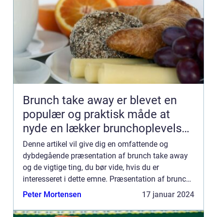
Brunch take away er blevet en
populær og praktisk måde at
nyde en lækker brunchoplevelse
på, uanset hvor man befinder sig
Denne artikel vil give dig en omfattende og
dybdegående præsentation af brunch take away
og de vigtige ting, du bør vide, hvis du er
interesseret i dette emne. Præsentation af brunch
take away Brunch take away er en koncept, hvor
Peter Mortensen
17 januar 2024
du kan bestille en l...