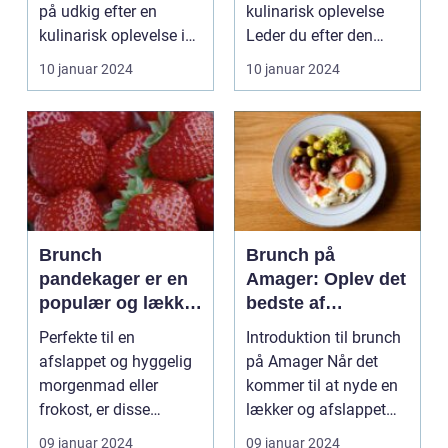
på udkig efter en
kulinarisk oplevelse
kulinarisk oplevelse i
Leder du efter den
København, er brunch
perfekte brunch i Vej...
10 januar 2024
10 januar 2024
på ...
Brunch
Brunch på
pandekager er en
Amager: Oplev det
populær og lækker
bedste af
ret, der kan
morgenmad og
Perfekte til en
Introduktion til brunch
tilfredsstille
frokost i én måltid
afslappet og hyggelig
på Amager Når det
enhver sulten
morgenmad eller
kommer til at nyde en
mave
frokost, er disse
lækker og afslappet
pandekager alsidige
weekendmorgen m...
09 januar 2024
09 januar 2024