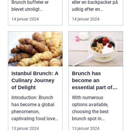
Brunch buffeter er
eller en backpacker på
blevet utroligt
udkig efter en
populære i København
uforglemmelig
14 januar 2024
14 januar 2024
...
madoplevels...
Istanbul Brunch: A
Brunch has
Culinary Journey
become an
of Delight
essential part of
Copenhagens food
Introduction: Brunch
With numerous
culture, offering a
has become a global
options available,
delightful
phenomenon,
choosing the best
combination of
captivating food lovers
brunch spot in
breakfast and
with its unique blend
Copenhagen can be a
13 januar 2024
13 januar 2024
lunch dishes