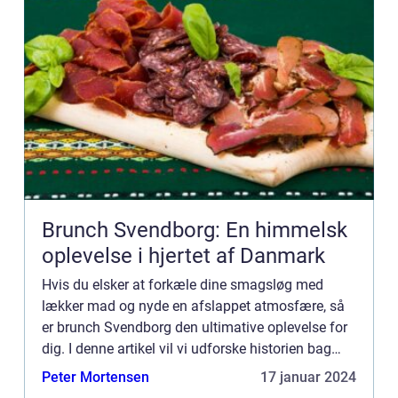
Brunch Svendborg: En himmelsk
oplevelse i hjertet af Danmark
Hvis du elsker at forkæle dine smagsløg med
lækker mad og nyde en afslappet atmosfære, så
er brunch Svendborg den ultimative oplevelse for
dig. I denne artikel vil vi udforske historien bag
brunchen i Svendborg og give dig et indblik i, hvad
Peter Mortensen
17 januar 2024
du kan f...