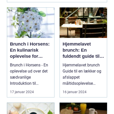
Brunch i Horsens:
Hjemmelavet
En kulinarisk
brunch: En
oplevelse for
fuldendt guide til
eventyrrejsende
en lækker og
Brunch i Horsens - En
Hjemmelavet brunch
og backpackere
afslappet
oplevelse ud over det
Guide til en lækker og
måltidsoplevelse
sædvanlige
afslappet
Introduktion til
måltidsoplevelse
brunchkulturen i
Hjemmelavet brunch er
17 januar 2024
16 januar 2024
Horsens ...
blevet ...