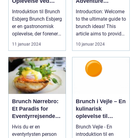
Oplevelse ved
Adventure
Vesterhavet
Travelers and
Introduktion til Brunch
Introduction: Welcome
Backpackers
Esbjerg Brunch Esbjerg
to the ultimate guide to
er en gastronomisk
brunch ideas! This
oplevelse, der forener
article aims to provide
det bedste...
a comprehe...
11 januar 2024
10 januar 2024
Brunch Nørrebro:
Brunch i Vejle – En
Et Paradis for
kulinarisk
Eventyrrejsende
oplevelse til
og Backpackere
eventyrrejsende
Hvis du er en
Brunch Vejle - En
og backpackere
eventyrlysten person
introduktion til en