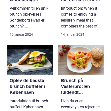
kulinarisk
Spot
Velkommen til en unik
Introduction: When it
oplevelse
brunch oplevelse i
comes to enjoying a
Sønderborg Hvad er
leisurely meal that
brunch? ...
combines the best of
both breakfast a...
15 januar 2024
14 januar 2024
Oplev de bedste
Brunch på
brunch buffeter i
Vesterbro: En
København
fuldendt
madoplevelse
Introduktion til brunch
Hvis du er en
buffet i København
eventyrlysten rejsende