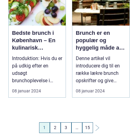
Bedste brunch i
Brunch er en
København – En
populær og
kulinarisk
hyggelig måde at
oplevelse i byens
starte dagen på,
Introduktion: Hvis du er
Denne artikel vil
hjerte
der kombinerer det
på udkig efter en
introducere dig til en
bedste fra
udsøgt
række lækre brunch
morgenmad og
brunchoplevelse i
opskrifter og give
frokost
København, er du
indsigt i, hvad der e...
08 januar 2024
08 januar 2024
kommet til det ...
1
2
3
…
15