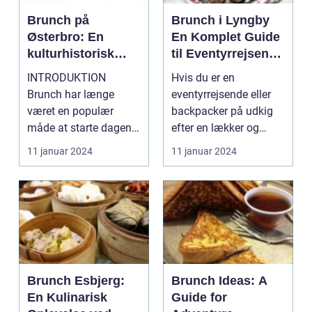
Brunch på
Brunch i Lyngby
Østerbro: En
En Komplet Guide
kulturhistorisk
til Eventyrrejsende
oplevelse for
og Backpackere
INTRODUKTION
Hvis du er en
eventyrrejsende
Brunch har længe
eventyrrejsende eller
og backpackere
været en populær
backpacker på udkig
måde at starte dagen
efter en lækker og
på, og for mange er det
mættende måltid i
11 januar 2024
11 januar 2024
blevet m...
Lyngby,...
Brunch Esbjerg:
Brunch Ideas: A
En Kulinarisk
Guide for