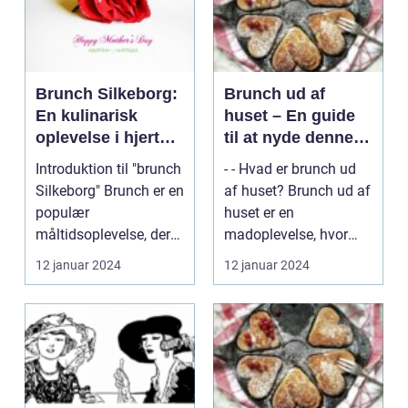
Brunch Silkeborg:
Brunch ud af
En kulinarisk
huset – En guide
oplevelse i hjertet
til at nyde denne
af Danmark
populære
Introduktion til "brunch
- - Hvad er brunch ud
madoplevelse
Silkeborg" Brunch er en
af huset? Brunch ud af
populær
huset er en
måltidsoplevelse, der
madoplevelse, hvor
er elsket af mange r...
man nyder en
12 januar 2024
12 januar 2024
kombin...