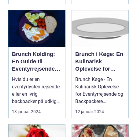
o...
challenge. For...
Brunch Kolding:
Brunch i Køge: En
En Guide til
Kulinarisk
Eventyrrejsende
Oplevelse for
og Backpackere
Eventyrrejsende
Hvis du er en
Brunch Køge - En
og Backpackere
eventyrlysten rejsende
Kulinarisk Oplevelse
eller en ivrig
for Eventyrrejsende og
backpacker på udkig
Backpackere
efter en gastronomisk
Introduktion til Brunch
13 januar 2024
12 januar 2024
opleve...
K...