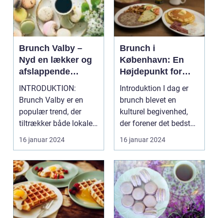
Brunch Valby –
Brunch i
Nyd en lækker og
København: En
afslappende
Højdepunkt for
morgenmad i det
Eventyrrejsende
INTRODUKTION:
Introduktion I dag er
charmerende
og Backpackere
Brunch Valby er en
brunch blevet en
kvarter
populær trend, der
kulturel begivenhed,
tiltrækker både lokale
der forener det bedste
og turister med sin
fra morgenmad og...
16 januar 2024
16 januar 2024
unikk...