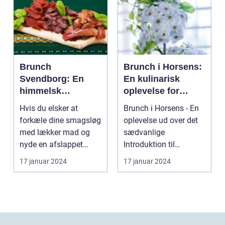
Brunch
Brunch i Horsens:
Svendborg: En
En kulinarisk
himmelsk
oplevelse for
oplevelse i hjertet
eventyrrejsende
Hvis du elsker at
Brunch i Horsens - En
af Danmark
og backpackere
forkæle dine smagsløg
oplevelse ud over det
med lækker mad og
sædvanlige
nyde en afslappet
Introduktion til
atmosfære, så er
brunchkulturen i
17 januar 2024
17 januar 2024
brunch ...
Horsens ...