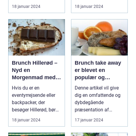
spiseoplevelse, der
som en perfe...
18 januar 2024
18 januar 2024
kombinerer ...
Brunch Hillerød –
Brunch take away
Nyd en
er blevet en
Morgenmad med
populær og
Et Twist
praktisk måde at
Hvis du er en
Denne artikel vil give
nyde en lækker
eventyrrejsende eller
dig en omfattende og
brunchoplevelse
backpacker, der
dybdegående
på, uanset hvor
besøger Hillerød, bør
præsentation af
man befinder sig
du ikke gå glip af
brunch take away og
18 januar 2024
17 januar 2024
byens f...
de vigti...