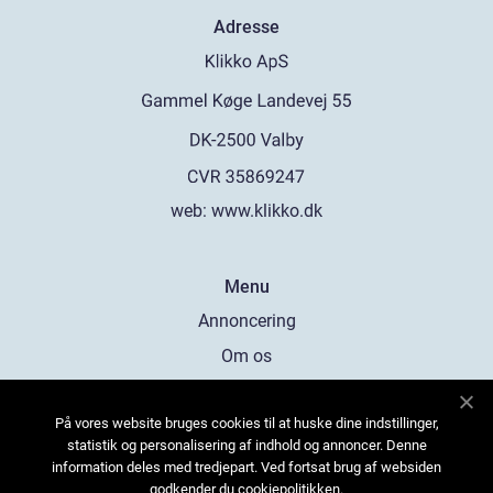
Adresse
web:
www.klikko.dk
Menu
Annoncering
Om os
Cookies
På vores website bruges cookies til at huske dine indstillinger,
Kontakt os
statistik og personalisering af indhold og annoncer. Denne
Sitemap
information deles med tredjepart. Ved fortsat brug af websiden
godkender du cookiepolitikken.