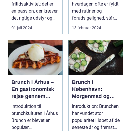
fritidsaktivitet; det er
hverdagen ofte er fyldt
en passion, der kræver
med rutiner og
det rigtige udstyr og
forudsigelighed, står
for...
festivaler som farver...
01 juli 2024
13 februar 2024
Brunch i Århus –
Brunch i
En gastronomisk
København:
rejse gennem
Morgenmad og
byens bedste
frokost i perfekt
Introduktion til
Introduktion: Brunchen
morgenmadsspot
harmoni
brunchkulturen i Århus
har vundet stor
Brunch er blevet en
popularitet i løbet af de
populær
seneste år og fremstår