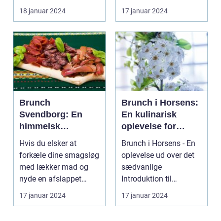
man befinder sig
du ikke gå glip af
brunch take away og
18 januar 2024
17 januar 2024
byens f...
de vigti...
Brunch
Brunch i Horsens:
Svendborg: En
En kulinarisk
himmelsk
oplevelse for
oplevelse i hjertet
eventyrrejsende
Hvis du elsker at
Brunch i Horsens - En
af Danmark
og backpackere
forkæle dine smagsløg
oplevelse ud over det
med lækker mad og
sædvanlige
nyde en afslappet
Introduktion til
atmosfære, så er
brunchkulturen i
17 januar 2024
17 januar 2024
brunch ...
Horsens ...