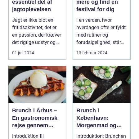
essentiel del af
mere og find en
jagtoplevelsen
festival for dig
Jagt er ikke blot en
I en verden, hvor
fritidsaktivitet; det er
hverdagen ofte er fyldt
en passion, der kræver
med rutiner og
det rigtige udstyr og
forudsigelighed, står
for...
festivaler som farver...
01 juli 2024
13 februar 2024
Brunch i Århus –
Brunch i
En gastronomisk
København:
rejse gennem
Morgenmad og
byens bedste
frokost i perfekt
Introduktion til
Introduktion: Brunchen