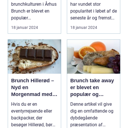
morgenmadsspot
harmoni
brunchkulturen i Århus
har vundet stor
Brunch er blevet en
popularitet i løbet af de
populær
seneste år og fremstår
spiseoplevelse, der
som en perfe...
18 januar 2024
18 januar 2024
kombinerer ...
Brunch Hillerød –
Brunch take away
Nyd en
er blevet en
Morgenmad med
populær og
Et Twist
praktisk måde at
Hvis du er en
Denne artikel vil give
nyde en lækker
eventyrrejsende eller
dig en omfattende og
brunchoplevelse
backpacker, der
dybdegående
på, uanset hvor
besøger Hillerød, bør
præsentation af