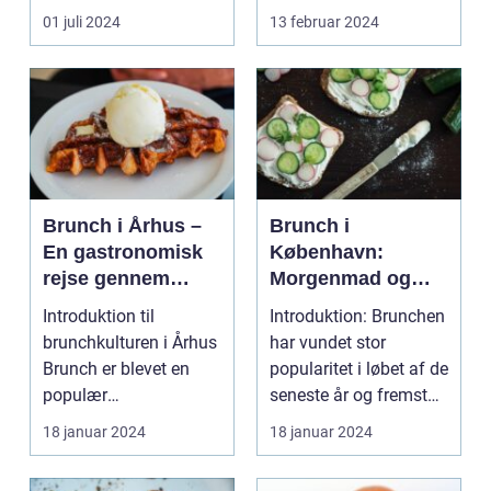
for...
festivaler som farver...
01 juli 2024
13 februar 2024
Brunch i Århus –
Brunch i
En gastronomisk
København:
rejse gennem
Morgenmad og
byens bedste
frokost i perfekt
Introduktion til
Introduktion: Brunchen
morgenmadsspot
harmoni
brunchkulturen i Århus
har vundet stor
Brunch er blevet en
popularitet i løbet af de
populær
seneste år og fremstår
spiseoplevelse, der
som en perfe...
18 januar 2024
18 januar 2024
kombinerer ...