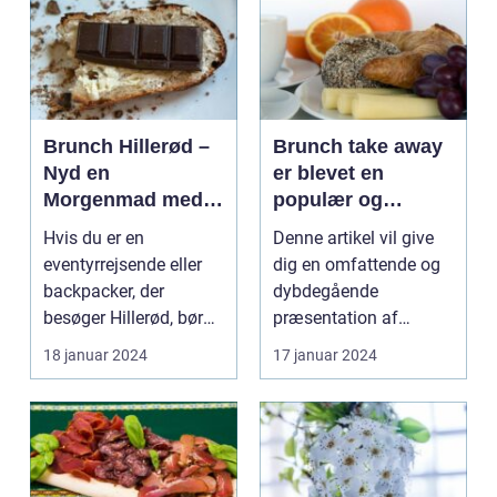
Brunch Hillerød –
Brunch take away
Nyd en
er blevet en
Morgenmad med
populær og
Et Twist
praktisk måde at
Hvis du er en
Denne artikel vil give
nyde en lækker
eventyrrejsende eller
dig en omfattende og
brunchoplevelse
backpacker, der
dybdegående
på, uanset hvor
besøger Hillerød, bør
præsentation af
man befinder sig
du ikke gå glip af
brunch take away og
18 januar 2024
17 januar 2024
byens f...
de vigti...