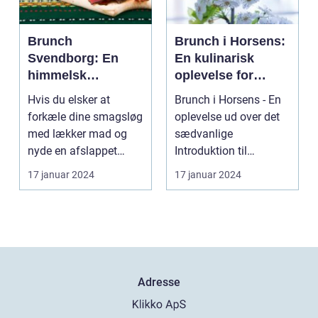
Brunch
Brunch i Horsens:
Svendborg: En
En kulinarisk
himmelsk
oplevelse for
oplevelse i hjertet
eventyrrejsende
Hvis du elsker at
Brunch i Horsens - En
af Danmark
og backpackere
forkæle dine smagsløg
oplevelse ud over det
med lækker mad og
sædvanlige
nyde en afslappet
Introduktion til
atmosfære, så er
brunchkulturen i
17 januar 2024
17 januar 2024
brunch ...
Horsens ...
Adresse