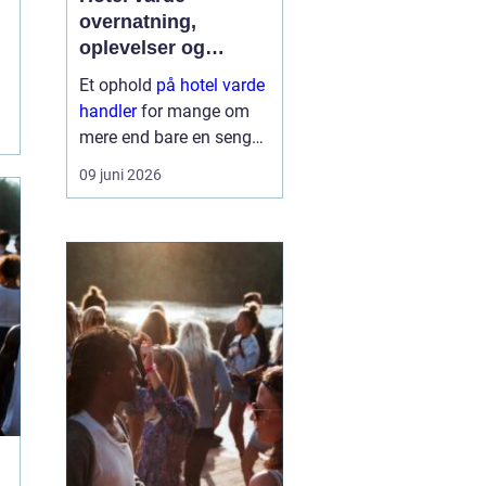
overnatning,
oplevelser og
krohygge tæt på
Et ophold
på hotel varde
vestkysten
handler
for mange om
mere end bare en seng
at sove i. Du får en base
09 juni 2026
tæt på Vesterhavet,
naturen ved Ho Bugt og
bylivet i Varde og
Esbjerg. Samtidig giver
området god...