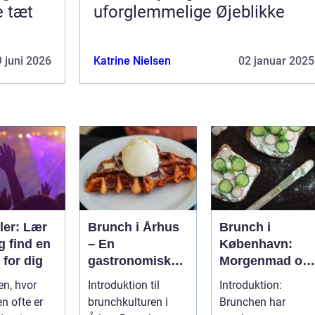
e tæt
uforglemmelige Øjeblikke
 juni 2026
Katrine Nielsen
02 januar 2025
ler: Lær
Brunch i Århus
Brunch i
g find en
– En
København:
 for dig
gastronomisk
Morgenmad og
rejse gennem
frokost i perfekt
en, hvor
Introduktion til
Introduktion:
byens bedste
harmoni
n ofte er
brunchkulturen i
Brunchen har
morgenmadssp