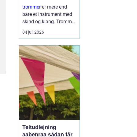
læring
trommer
er mere end
bare et instrument med
skind og klang. Trommer
er et samlingspunkt,
04 juli 2026
hvor børn og voksne
mødes om rytme, leg og
nysgerrighed. Trommer
giver hurtig følelse af
mestring, fordi ...
Teltudlejning
aabenraa sådan får