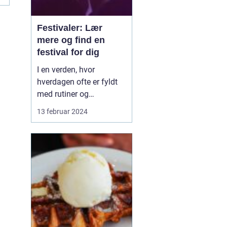
Festivaler: Lær
mere og find en
festival for dig
I en verden, hvor
hverdagen ofte er fyldt
med rutiner og
forudsigelighed, står
13 februar 2024
festivaler som farverige
oaser i tørken. De er
sociale, kulturelle, og
musikalske
samlingspunkter, hvor
mennesker fra alle
samfundslag kan mødes
og dele uforglemmelige
opl...