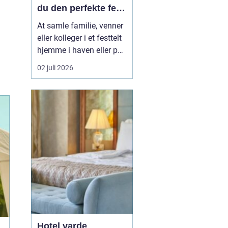
du den perfekte fest
i egen have
At samle familie, venner
eller kolleger i et festtelt
hjemme i haven eller på
en mark uden for byen er
02 juli 2026
blevet en populær
løsning i Aabenraa og
omegn. Mange ønsker
friheden til selv at sætte
rammen for dagen, uden
at være bundet af et
lokale, faste lu...
Hotel varde