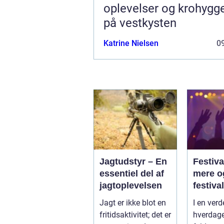
oplevelser og krohygg
på vestkysten
Katrine Nielsen
09
Jagtudstyr – En
Festiva
essentiel del af
mere o
jagtoplevelsen
festival
Jagt er ikke blot en
I en verd
fritidsaktivitet; det er
hverdage