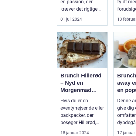
en passion, der
fyldt me
kræver det rigtige
forudsig
udstyr og for...
står fes
01 juli 2024
13 februa
farver...
Brunch Hillerød
Brunch
– Nyd en
away er
Morgenmad
en pop
med Et Twist
prakti
Hvis du er en
Denne art
nyde e
eventyrrejsende eller
give dig
brunch
backpacker, der
omfatte
på, ua
besøger Hillerød,
dybdegå
man be
bør du ikke gå glip
præsenta
18 januar 2024
17 januar
sig