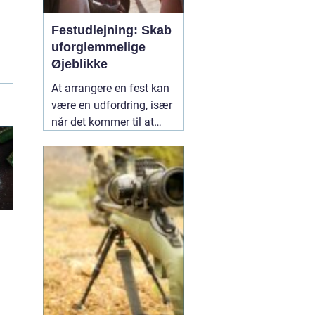
Festudlejning: Skab
uforglemmelige
Øjeblikke
At arrangere en fest kan
være en udfordring, især
når det kommer til at
vælge det rette udstyr og
aktiviteter, der vil gøre
dagen mindeværdig for
alle dine gæster.
02
januar 2025