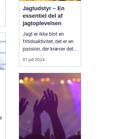
Jagtudstyr – En
f
essentiel del af
jagtoplevelsen
Jagt er ikke blot en
fritidsaktivitet; det er en
passion, der kræver det
rigtige udstyr og
01 juli 2024
forberedelse. I jagtens
verden er betydningen af
at have stabilt og
pålideligt udstyr
vanskelig at overvurdere.
Godt jagtudstyr forhøjer
e
jag...
e