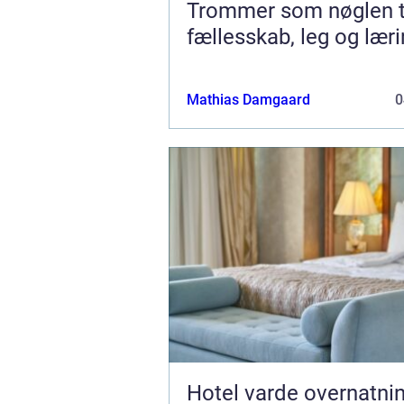
Trommer som nøglen t
fællesskab, leg og lær
Mathias Damgaard
0
Hotel varde overnatning,