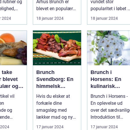
d rutiner og
Århus Brunch er
vundet stor
ot
elighed,
blevet en populær
popularitet i løbet a
tivaler som
spiseoplevelse, der
de seneste år og
r 2024
18 januar 2024
18 januar 2024
kombinerer ...
fremstår som en
perfe...
 take
Brunch
Brunch i
 blevet
Svendborg: En
Horsens: En
ulær og
himmelsk
kulinarisk
sk måde at
oplevelse i
oplevelse for
ikel vil
Hvis du elsker at
Brunch i Horsens -
n lækker
hjertet af
eventyrrejsend
 en
forkæle dine
En oplevelse ud
oplevelse
Danmark
og backpackere
nde og
smagsløg med
over det sædvanlig
nset hvor
ende
lækker mad og nyde
Introduktion til
finder
tion af
en afslappet
brunchkulturen i
 2024
17 januar 2024
17 januar 2024