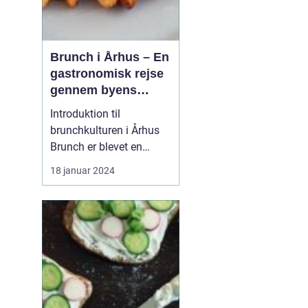
Brunch i Århus – En
gastronomisk rejse
gennem byens
bedste
Introduktion til
morgenmadsspot
brunchkulturen i Århus
Brunch er blevet en
populær spiseoplevelse,
18 januar 2024
der kombinerer det
bedste fra morgenmad
og frokost. Denne artikel
dykker ned i Århus'
brunchscene og guider
eventyrrejsende og
backpackere gennem
byens bedste brunch...