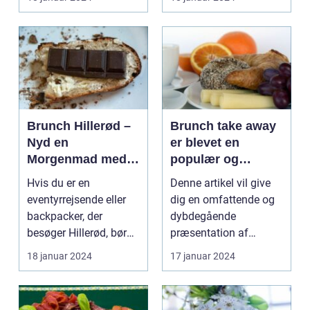
kombinerer ...
Brunch Hillerød –
Brunch take away
Nyd en
er blevet en
Morgenmad med
populær og
Et Twist
praktisk måde at
Hvis du er en
Denne artikel vil give
nyde en lækker
eventyrrejsende eller
dig en omfattende og
brunchoplevelse
backpacker, der
dybdegående
på, uanset hvor
besøger Hillerød, bør
præsentation af
man befinder sig
du ikke gå glip af
brunch take away og
18 januar 2024
17 januar 2024
byens f...
de vigti...