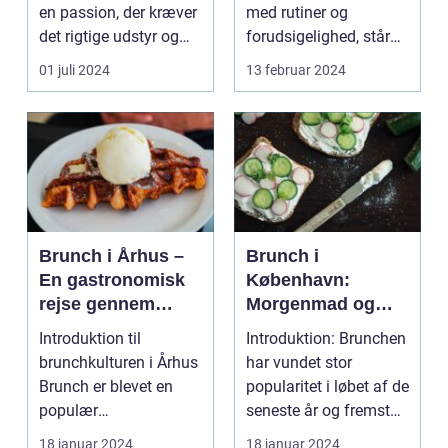
en passion, der kræver
med rutiner og
det rigtige udstyr og
forudsigelighed, står
for...
festivaler som farver...
01 juli 2024
13 februar 2024
Brunch i Århus –
Brunch i
En gastronomisk
København:
rejse gennem
Morgenmad og
byens bedste
frokost i perfekt
Introduktion til
Introduktion: Brunchen
morgenmadsspot
harmoni
brunchkulturen i Århus
har vundet stor
Brunch er blevet en
popularitet i løbet af de
populær
seneste år og fremstår
spiseoplevelse, der
som en perfe...
18 januar 2024
18 januar 2024