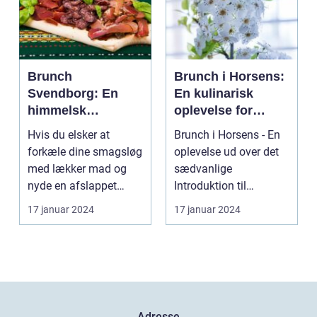
Brunch
Brunch i Horsens:
Svendborg: En
En kulinarisk
himmelsk
oplevelse for
oplevelse i hjertet
eventyrrejsende
Hvis du elsker at
Brunch i Horsens - En
af Danmark
og backpackere
forkæle dine smagsløg
oplevelse ud over det
med lækker mad og
sædvanlige
nyde en afslappet
Introduktion til
atmosfære, så er
brunchkulturen i
17 januar 2024
17 januar 2024
brunch ...
Horsens ...
Adresse