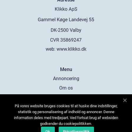
web:
www.klikko.dk
Menu
Annoncering
Om os
Cookies
På vores website bruges cookies til at huske dine indstillinger,
Kontakt os
statistik og personalisering af indhold og annoncer. Denne
Sitemap
information deles med tredjepart. Ved fortsat brug af websiden
godkender du cookiepolitikken.
Ok
Privatlivspolitik