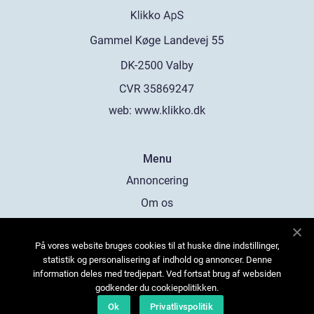
web:
www.klikko.dk
Menu
Annoncering
Om os
Cookies
På vores website bruges cookies til at huske dine indstillinger,
Kontakt os
statistik og personalisering af indhold og annoncer. Denne
Sitemap
information deles med tredjepart. Ved fortsat brug af websiden
godkender du cookiepolitikken.
Ok
Privatlivspolitik