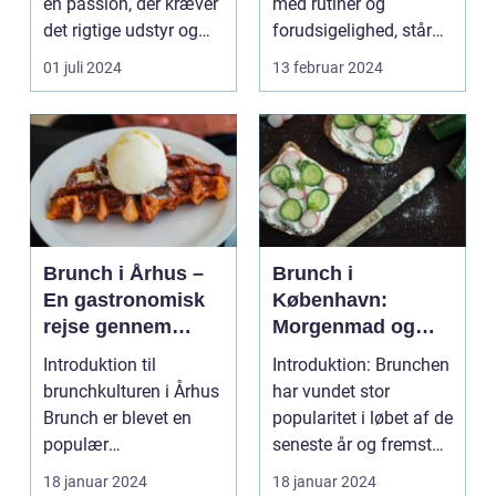
en passion, der kræver
med rutiner og
det rigtige udstyr og
forudsigelighed, står
for...
festivaler som farver...
01 juli 2024
13 februar 2024
Brunch i Århus –
Brunch i
En gastronomisk
København:
rejse gennem
Morgenmad og
byens bedste
frokost i perfekt
Introduktion til
Introduktion: Brunchen
morgenmadsspot
harmoni
brunchkulturen i Århus
har vundet stor
Brunch er blevet en
popularitet i løbet af de
populær
seneste år og fremstår
spiseoplevelse, der
som en perfe...
18 januar 2024
18 januar 2024