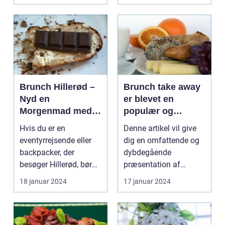
kombinerer ...
Brunch Hillerød –
Brunch take away
Nyd en
er blevet en
Morgenmad med
populær og
Et Twist
praktisk måde at
Hvis du er en
Denne artikel vil give
nyde en lækker
eventyrrejsende eller
dig en omfattende og
brunchoplevelse
backpacker, der
dybdegående
på, uanset hvor
besøger Hillerød, bør
præsentation af
man befinder sig
du ikke gå glip af
brunch take away og
18 januar 2024
17 januar 2024
byens f...
de vigti...