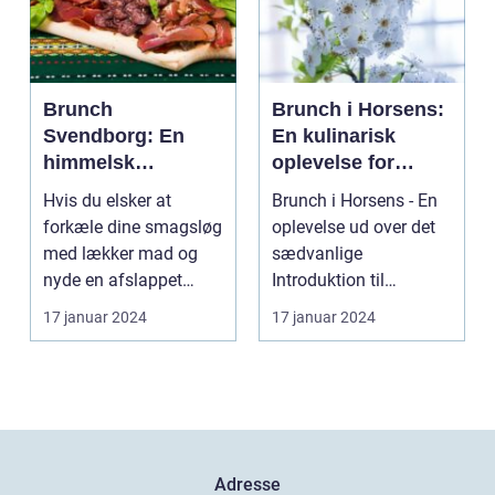
Brunch
Brunch i Horsens:
Svendborg: En
En kulinarisk
himmelsk
oplevelse for
oplevelse i hjertet
eventyrrejsende
Hvis du elsker at
Brunch i Horsens - En
af Danmark
og backpackere
forkæle dine smagsløg
oplevelse ud over det
med lækker mad og
sædvanlige
nyde en afslappet
Introduktion til
atmosfære, så er
brunchkulturen i
17 januar 2024
17 januar 2024
brunch ...
Horsens ...
Adresse