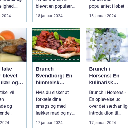
ot
elighed,
blevet en populær
popularitet i løbet a
tivaler som
spiseoplevelse, der
de seneste år og
r 2024
18 januar 2024
18 januar 2024
kombinerer ...
fremstår som en
perfe...
 take
Brunch
Brunch i
 blevet
Svendborg: En
Horsens: En
ulær og
himmelsk
kulinarisk
sk måde at
oplevelse i
oplevelse for
ikel vil
Hvis du elsker at
Brunch i Horsens -
n lækker
hjertet af
eventyrrejsend
 en
forkæle dine
En oplevelse ud
oplevelse
Danmark
og backpackere
nde og
smagsløg med
over det sædvanlig
nset hvor
ende
lækker mad og nyde
Introduktion til
finder
tion af
en afslappet
brunchkulturen i
 2024
17 januar 2024
17 januar 2024
take away
atmosfære, så er
Horsens ...