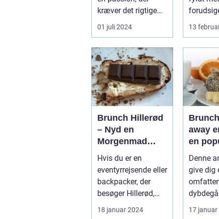
kræver det rigtige
forudsig
udstyr og for...
står fes
01 juli 2024
13 februa
farver...
Brunch Hillerød
Brunch
– Nyd en
away er
Morgenmad
en pop
med Et Twist
prakti
Hvis du er en
Denne art
nyde e
eventyrrejsende eller
give dig
brunch
backpacker, der
omfatte
på, ua
besøger Hillerød,
dybdegå
man be
bør du ikke gå glip
præsenta
18 januar 2024
17 januar
sig
af byens f...
brunch 