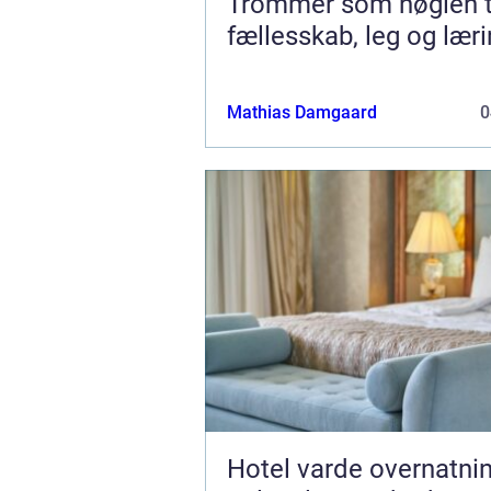
Trommer som nøglen t
fællesskab, leg og lær
Mathias Damgaard
0
Hotel varde overnatning,