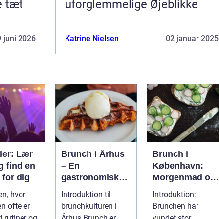
e tæt
uforglemmelige Øjeblikke
 juni 2026
Katrine Nielsen
02 januar 2025
ler: Lær
Brunch i Århus
Brunch i
g find en
– En
København:
 for dig
gastronomisk
Morgenmad og
rejse gennem
frokost i perfekt
en, hvor
Introduktion til
Introduktion:
byens bedste
harmoni
n ofte er
brunchkulturen i
Brunchen har
morgenmadssp
d rutiner og
Århus Brunch er
vundet stor