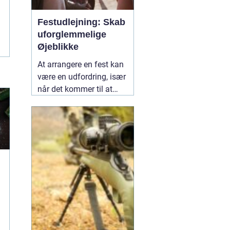
Festudlejning: Skab
uforglemmelige
Øjeblikke
At arrangere en fest kan
være en udfordring, især
når det kommer til at
vælge det rette udstyr og
aktiviteter, der vil gøre
dagen mindeværdig for
alle dine gæster.
02
januar 2025