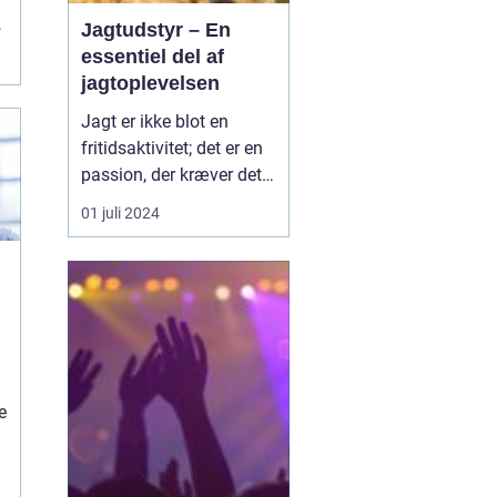
f
Jagtudstyr – En
essentiel del af
jagtoplevelsen
Jagt er ikke blot en
fritidsaktivitet; det er en
passion, der kræver det
rigtige udstyr og
01 juli 2024
forberedelse. I jagtens
verden er betydningen af
at have stabilt og
pålideligt udstyr
vanskelig at overvurdere.
Godt jagtudstyr forhøjer
e
jag...
e