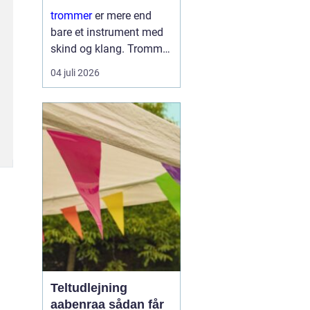
læring
trommer
er mere end
bare et instrument med
skind og klang. Trommer
er et samlingspunkt,
04 juli 2026
hvor børn og voksne
mødes om rytme, leg og
nysgerrighed. Trommer
giver hurtig følelse af
mestring, fordi ...
Teltudlejning
aabenraa sådan får