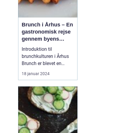
Brunch i Århus – En
gastronomisk rejse
gennem byens
bedste
Introduktion til
morgenmadsspot
brunchkulturen i Århus
Brunch er blevet en
populær spiseoplevelse,
18 januar 2024
der kombinerer det
bedste fra morgenmad
og frokost. Denne artikel
dykker ned i Århus'
brunchscene og guider
eventyrrejsende og
backpackere gennem
byens bedste brunch...