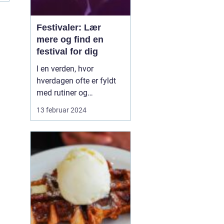
Festivaler: Lær
mere og find en
festival for dig
I en verden, hvor
hverdagen ofte er fyldt
med rutiner og
forudsigelighed, står
13 februar 2024
festivaler som farverige
oaser i tørken. De er
sociale, kulturelle, og
musikalske
samlingspunkter, hvor
mennesker fra alle
samfundslag kan mødes
og dele uforglemmelige
opl...