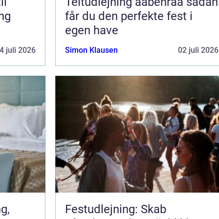
il
Teltudlejning aabenraa sådan
ing
får du den perfekte fest i
egen have
4 juli 2026
Simon Klausen
02 juli 2026
Festudlejning: Skab