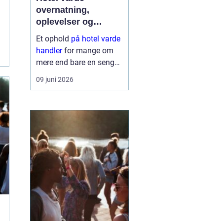
overnatning,
oplevelser og
krohygge tæt på
Et ophold
på hotel varde
vestkysten
handler
for mange om
mere end bare en seng
at sove i. Du får en base
09 juni 2026
tæt på Vesterhavet,
naturen ved Ho Bugt og
bylivet i Varde og
Esbjerg. Samtidig giver
området god...