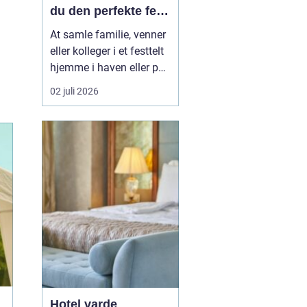
du den perfekte fest
i egen have
At samle familie, venner
eller kolleger i et festtelt
hjemme i haven eller på
en mark uden for byen er
02 juli 2026
blevet en populær
løsning i Aabenraa og
omegn. Mange ønsker
friheden til selv at sætte
rammen for dagen, uden
at være bundet af et
lokale, faste lu...
Hotel varde