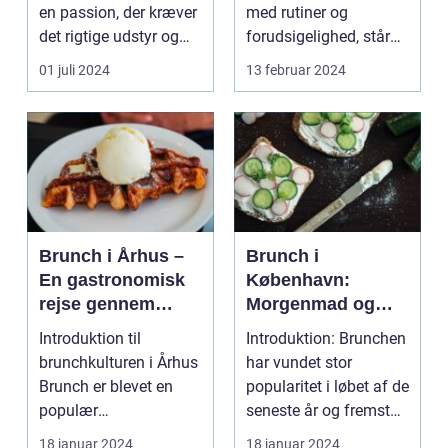
en passion, der kræver
med rutiner og
det rigtige udstyr og
forudsigelighed, står
for...
festivaler som farver...
01 juli 2024
13 februar 2024
Brunch i Århus –
Brunch i
En gastronomisk
København:
rejse gennem
Morgenmad og
byens bedste
frokost i perfekt
Introduktion til
Introduktion: Brunchen
morgenmadsspot
harmoni
brunchkulturen i Århus
har vundet stor
Brunch er blevet en
popularitet i løbet af de
populær
seneste år og fremstår
spiseoplevelse, der
som en perfe...
18 januar 2024
18 januar 2024