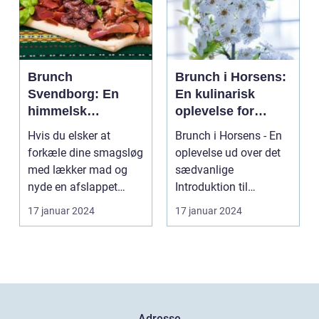
Brunch
Brunch i Horsens:
Svendborg: En
En kulinarisk
himmelsk
oplevelse for
oplevelse i hjertet
eventyrrejsende
Hvis du elsker at
Brunch i Horsens - En
af Danmark
og backpackere
forkæle dine smagsløg
oplevelse ud over det
med lækker mad og
sædvanlige
nyde en afslappet
Introduktion til
atmosfære, så er
brunchkulturen i
17 januar 2024
17 januar 2024
brunch ...
Horsens ...
Adresse