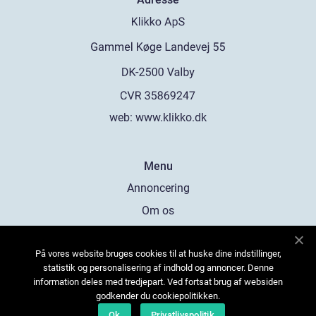
web:
www.klikko.dk
Menu
Annoncering
Om os
Cookies
På vores website bruges cookies til at huske dine indstillinger,
Kontakt os
statistik og personalisering af indhold og annoncer. Denne
Sitemap
information deles med tredjepart. Ved fortsat brug af websiden
godkender du cookiepolitikken.
Ok
Privatlivspolitik