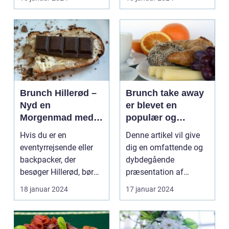
kombinerer ...
Brunch Hillerød –
Brunch take away
Nyd en
er blevet en
Morgenmad med
populær og
Et Twist
praktisk måde at
Hvis du er en
Denne artikel vil give
nyde en lækker
eventyrrejsende eller
dig en omfattende og
brunchoplevelse
backpacker, der
dybdegående
på, uanset hvor
besøger Hillerød, bør
præsentation af
man befinder sig
du ikke gå glip af
brunch take away og
18 januar 2024
17 januar 2024
byens f...
de vigti...