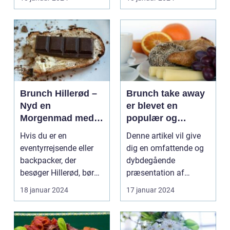
kombinerer ...
Brunch Hillerød –
Brunch take away
Nyd en
er blevet en
Morgenmad med
populær og
Et Twist
praktisk måde at
Hvis du er en
Denne artikel vil give
nyde en lækker
eventyrrejsende eller
dig en omfattende og
brunchoplevelse
backpacker, der
dybdegående
på, uanset hvor
besøger Hillerød, bør
præsentation af
man befinder sig
du ikke gå glip af
brunch take away og
18 januar 2024
17 januar 2024
byens f...
de vigti...