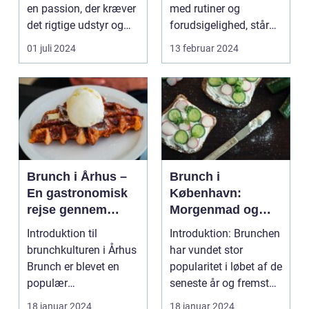
en passion, der kræver
med rutiner og
det rigtige udstyr og
forudsigelighed, står
for...
festivaler som farver...
01 juli 2024
13 februar 2024
Brunch i Århus –
Brunch i
En gastronomisk
København:
rejse gennem
Morgenmad og
byens bedste
frokost i perfekt
Introduktion til
Introduktion: Brunchen
morgenmadsspot
harmoni
brunchkulturen i Århus
har vundet stor
Brunch er blevet en
popularitet i løbet af de
populær
seneste år og fremstår
spiseoplevelse, der
som en perfe...
18 januar 2024
18 januar 2024