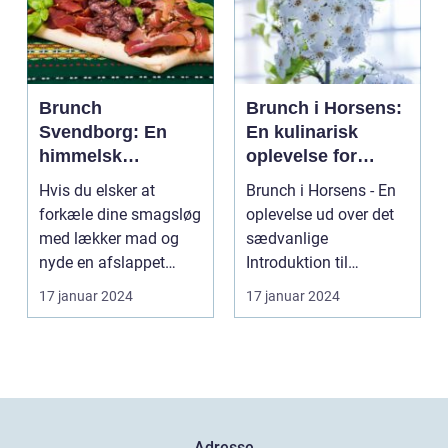
Brunch
Brunch i Horsens:
Svendborg: En
En kulinarisk
himmelsk
oplevelse for
oplevelse i hjertet
eventyrrejsende
Hvis du elsker at
Brunch i Horsens - En
af Danmark
og backpackere
forkæle dine smagsløg
oplevelse ud over det
med lækker mad og
sædvanlige
nyde en afslappet
Introduktion til
atmosfære, så er
brunchkulturen i
17 januar 2024
17 januar 2024
brunch ...
Horsens ...
Adresse