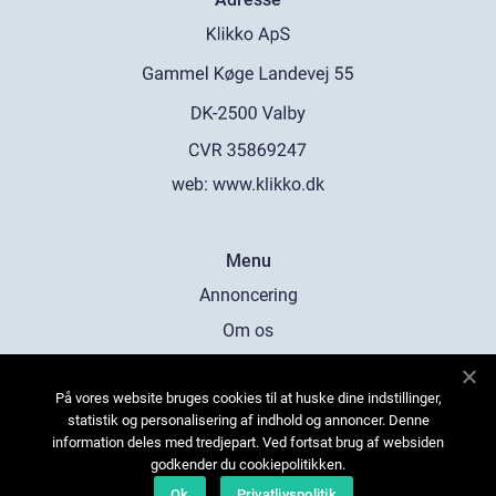
web:
www.klikko.dk
Menu
Annoncering
Om os
Cookies
På vores website bruges cookies til at huske dine indstillinger,
Kontakt os
statistik og personalisering af indhold og annoncer. Denne
Sitemap
information deles med tredjepart. Ved fortsat brug af websiden
godkender du cookiepolitikken.
Ok
Privatlivspolitik