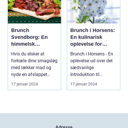
Brunch
Brunch i Horsens:
Svendborg: En
En kulinarisk
himmelsk
oplevelse for
oplevelse i hjertet
eventyrrejsende
Hvis du elsker at
Brunch i Horsens - En
af Danmark
og backpackere
forkæle dine smagsløg
oplevelse ud over det
med lækker mad og
sædvanlige
nyde en afslappet
Introduktion til
atmosfære, så er
brunchkulturen i
17 januar 2024
17 januar 2024
brunch ...
Horsens ...
Adresse