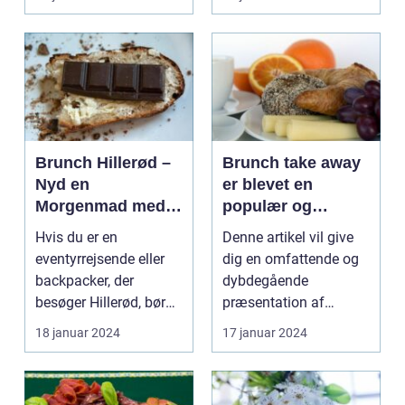
kombinerer ...
Brunch Hillerød –
Brunch take away
Nyd en
er blevet en
Morgenmad med
populær og
Et Twist
praktisk måde at
Hvis du er en
Denne artikel vil give
nyde en lækker
eventyrrejsende eller
dig en omfattende og
brunchoplevelse
backpacker, der
dybdegående
på, uanset hvor
besøger Hillerød, bør
præsentation af
man befinder sig
du ikke gå glip af
brunch take away og
18 januar 2024
17 januar 2024
byens f...
de vigti...