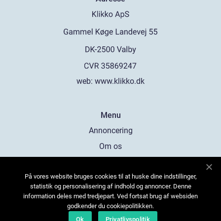
web:
www.klikko.dk
Menu
Annoncering
Om os
Cookies
På vores website bruges cookies til at huske dine indstillinger,
Kontakt os
statistik og personalisering af indhold og annoncer. Denne
Sitemap
information deles med tredjepart. Ved fortsat brug af websiden
godkender du cookiepolitikken.
Ok
Privatlivspolitik