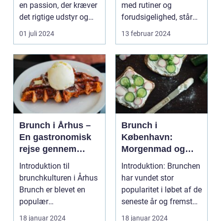
en passion, der kræver
med rutiner og
det rigtige udstyr og
forudsigelighed, står
for...
festivaler som farver...
01 juli 2024
13 februar 2024
Brunch i Århus –
Brunch i
En gastronomisk
København:
rejse gennem
Morgenmad og
byens bedste
frokost i perfekt
Introduktion til
Introduktion: Brunchen
morgenmadsspot
harmoni
brunchkulturen i Århus
har vundet stor
Brunch er blevet en
popularitet i løbet af de
populær
seneste år og fremstår
spiseoplevelse, der
som en perfe...
18 januar 2024
18 januar 2024