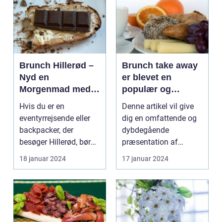
Brunch Hillerød –
Brunch take away
Nyd en
er blevet en
Morgenmad med
populær og
Et Twist
praktisk måde at
Hvis du er en
Denne artikel vil give
nyde en lækker
eventyrrejsende eller
dig en omfattende og
brunchoplevelse
backpacker, der
dybdegående
på, uanset hvor
besøger Hillerød, bør
præsentation af
man befinder sig
du ikke gå glip af
brunch take away og
18 januar 2024
17 januar 2024
byens f...
de vigti...