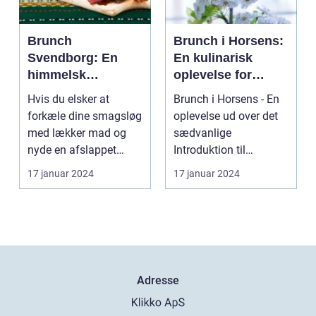
Brunch
Brunch i Horsens:
Svendborg: En
En kulinarisk
himmelsk
oplevelse for
oplevelse i hjertet
eventyrrejsende
Hvis du elsker at
Brunch i Horsens - En
af Danmark
og backpackere
forkæle dine smagsløg
oplevelse ud over det
med lækker mad og
sædvanlige
nyde en afslappet
Introduktion til
atmosfære, så er
brunchkulturen i
17 januar 2024
17 januar 2024
brunch ...
Horsens ...
Adresse