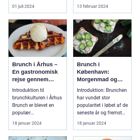
for...
festivaler som farver...
01 juli 2024
13 februar 2024
Brunch i Århus –
Brunch i
En gastronomisk
København:
rejse gennem
Morgenmad og
byens bedste
frokost i perfekt
Introduktion til
Introduktion: Brunchen
morgenmadsspot
harmoni
brunchkulturen i Århus
har vundet stor
Brunch er blevet en
popularitet i løbet af de
populær
seneste år og fremstår
spiseoplevelse, der
som en perfe...
18 januar 2024
18 januar 2024
kombinerer ...