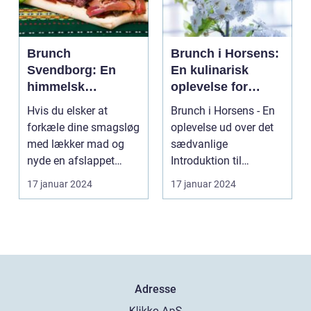
Brunch
Brunch i Horsens:
Svendborg: En
En kulinarisk
himmelsk
oplevelse for
oplevelse i hjertet
eventyrrejsende
Hvis du elsker at
Brunch i Horsens - En
af Danmark
og backpackere
forkæle dine smagsløg
oplevelse ud over det
med lækker mad og
sædvanlige
nyde en afslappet
Introduktion til
atmosfære, så er
brunchkulturen i
17 januar 2024
17 januar 2024
brunch ...
Horsens ...
Adresse