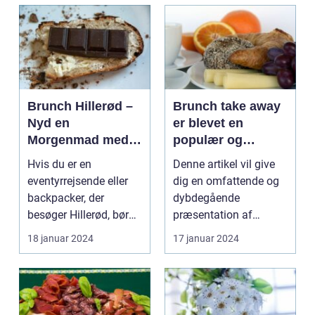
Brunch Hillerød –
Brunch take away
Nyd en
er blevet en
Morgenmad med
populær og
Et Twist
praktisk måde at
Hvis du er en
Denne artikel vil give
nyde en lækker
eventyrrejsende eller
dig en omfattende og
brunchoplevelse
backpacker, der
dybdegående
på, uanset hvor
besøger Hillerød, bør
præsentation af
man befinder sig
du ikke gå glip af
brunch take away og
18 januar 2024
17 januar 2024
byens f...
de vigti...