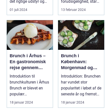
det rigtige udstyr og
forudsigelighed, står
for...
festivaler som farver...
01 juli 2024
13 februar 2024
Brunch i Århus –
Brunch i
En gastronomisk
København:
rejse gennem
Morgenmad og
byens bedste
frokost i perfekt
Introduktion til
Introduktion: Brunchen
morgenmadsspot
harmoni
brunchkulturen i Århus
har vundet stor
Brunch er blevet en
popularitet i løbet af de
populær
seneste år og fremstår
spiseoplevelse, der
som en perfe...
18 januar 2024
18 januar 2024
kombinerer ...