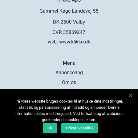
web:
www.klikko.dk
Menu
Annoncering
Om os
Cookies
På vores website bruges cookies til at huske dine indstillinger,
Kontakt os
statistik og personalisering af indhold og annoncer. Denne
Sitemap
information deles med tredjepart. Ved fortsat brug af websiden
godkender du cookiepolitikken.
Ok
Privatlivspolitik