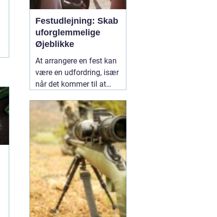
Festudlejning: Skab
uforglemmelige
Øjeblikke
At arrangere en fest kan
være en udfordring, især
når det kommer til at
vælge det rette udstyr og
aktiviteter, der vil gøre
dagen mindeværdig for
alle dine gæster.
02
januar 2025