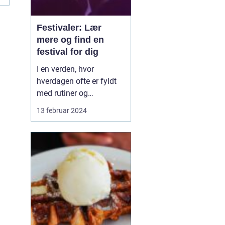
Festivaler: Lær
mere og find en
festival for dig
I en verden, hvor
hverdagen ofte er fyldt
med rutiner og
forudsigelighed, står
13 februar 2024
festivaler som farverige
oaser i tørken. De er
sociale, kulturelle, og
musikalske
samlingspunkter, hvor
mennesker fra alle
samfundslag kan mødes
og dele uforglemmelige
opl...