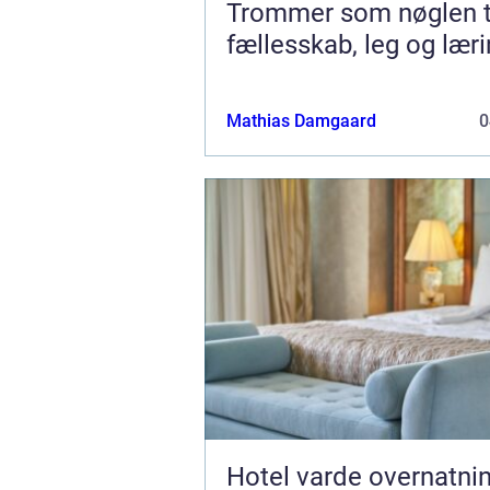
Trommer som nøglen t
fællesskab, leg og lær
Mathias Damgaard
0
Hotel varde overnatning,