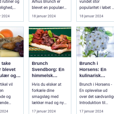
d rutiner og
Århus Brunch er
vundet stor
ot
elighed,
blevet en populær
popularitet i løbet a
tivaler som
spiseoplevelse, der
de seneste år og
r 2024
18 januar 2024
18 januar 2024
kombinerer ...
fremstår som en
perfe...
 take
Brunch
Brunch i
 blevet
Svendborg: En
Horsens: En
ulær og
himmelsk
kulinarisk
sk måde at
oplevelse i
oplevelse for
ikel vil
Hvis du elsker at
Brunch i Horsens -
n lækker
hjertet af
eventyrrejsend
 en
forkæle dine
En oplevelse ud
oplevelse
Danmark
og backpackere
nde og
smagsløg med
over det sædvanlig
nset hvor
ende
lækker mad og nyde
Introduktion til
finder
tion af
en afslappet
brunchkulturen i
 2024
17 januar 2024
17 januar 2024