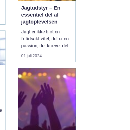
Jagtudstyr – En
f
essentiel del af
jagtoplevelsen
Jagt er ikke blot en
fritidsaktivitet; det er en
passion, der kræver det
rigtige udstyr og
01 juli 2024
forberedelse. I jagtens
verden er betydningen af
at have stabilt og
pålideligt udstyr
vanskelig at overvurdere.
Godt jagtudstyr forhøjer
e
jag...
e