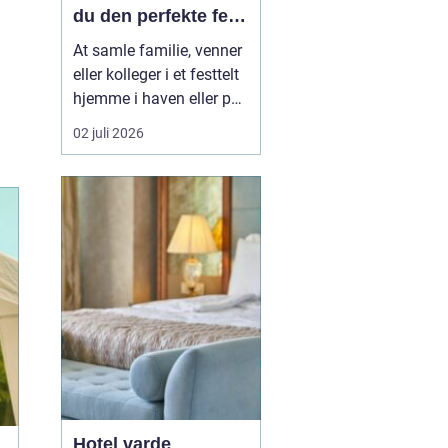
du den perfekte fest
i egen have
At samle familie, venner
eller kolleger i et festtelt
hjemme i haven eller på
en mark uden for byen er
02 juli 2026
blevet en populær
løsning i Aabenraa og
omegn. Mange ønsker
friheden til selv at sætte
rammen for dagen, uden
at være bundet af et
lokale, faste lu...
Hotel varde