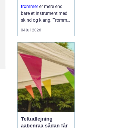
læring
trommer
er mere end
bare et instrument med
skind og klang. Trommer
er et samlingspunkt,
04 juli 2026
hvor børn og voksne
mødes om rytme, leg og
nysgerrighed. Trommer
giver hurtig følelse af
mestring, fordi ...
Teltudlejning
aabenraa sådan får