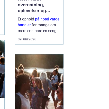
overnatning,
oplevelser og
krohygge tæt på
Et ophold
på hotel varde
vestkysten
handler
for mange om
mere end bare en seng
at sove i. Du får en base
09 juni 2026
tæt på Vesterhavet,
naturen ved Ho Bugt og
bylivet i Varde og
Esbjerg. Samtidig giver
området god...