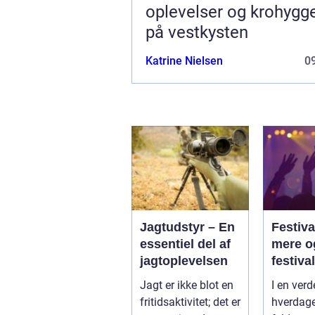
oplevelser og krohygg
på vestkysten
Katrine Nielsen
09
Jagtudstyr – En
Festiva
essentiel del af
mere o
jagtoplevelsen
festival
Jagt er ikke blot en
I en verd
fritidsaktivitet; det er
hverdage