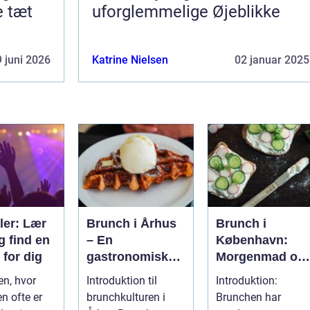
e tæt
uforglemmelige Øjeblikke
 juni 2026
Katrine Nielsen
02 januar 2025
ler: Lær
Brunch i Århus
Brunch i
g find en
– En
København:
 for dig
gastronomisk
Morgenmad og
rejse gennem
frokost i perfekt
en, hvor
Introduktion til
Introduktion:
byens bedste
harmoni
n ofte er
brunchkulturen i
Brunchen har
morgenmadssp