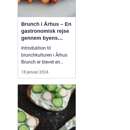
Brunch i Århus – En
gastronomisk rejse
gennem byens
bedste
Introduktion til
morgenmadsspot
brunchkulturen i Århus
Brunch er blevet en
populær spiseoplevelse,
18 januar 2024
der kombinerer det
bedste fra morgenmad
og frokost. Denne artikel
dykker ned i Århus'
brunchscene og guider
eventyrrejsende og
backpackere gennem
byens bedste brunch...