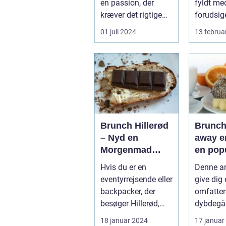
en passion, der
fyldt me
kræver det rigtige
forudsig
udstyr og for...
står fes
01 juli 2024
13 februa
farver...
Brunch Hillerød
Brunch
– Nyd en
away er
Morgenmad
en pop
med Et Twist
prakti
Hvis du er en
Denne art
nyde e
eventyrrejsende eller
give dig
brunch
backpacker, der
omfatte
på, ua
besøger Hillerød,
dybdegå
man be
bør du ikke gå glip
præsenta
18 januar 2024
17 januar
sig