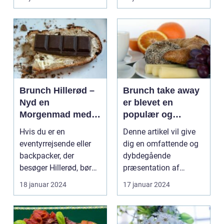
kombinerer ...
Brunch Hillerød –
Brunch take away
Nyd en
er blevet en
Morgenmad med
populær og
Et Twist
praktisk måde at
Hvis du er en
Denne artikel vil give
nyde en lækker
eventyrrejsende eller
dig en omfattende og
brunchoplevelse
backpacker, der
dybdegående
på, uanset hvor
besøger Hillerød, bør
præsentation af
man befinder sig
du ikke gå glip af
brunch take away og
18 januar 2024
17 januar 2024
byens f...
de vigti...