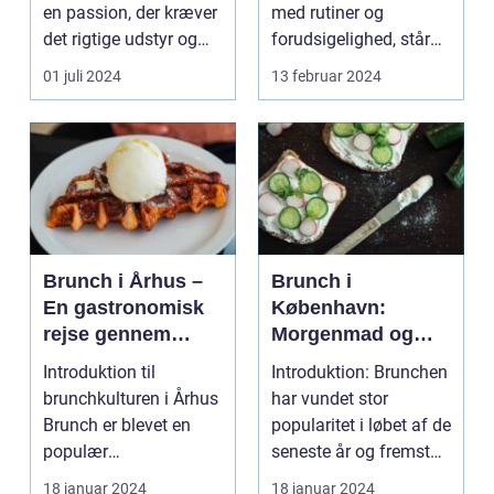
en passion, der kræver
med rutiner og
det rigtige udstyr og
forudsigelighed, står
for...
festivaler som farver...
01 juli 2024
13 februar 2024
Brunch i Århus –
Brunch i
En gastronomisk
København:
rejse gennem
Morgenmad og
byens bedste
frokost i perfekt
Introduktion til
Introduktion: Brunchen
morgenmadsspot
harmoni
brunchkulturen i Århus
har vundet stor
Brunch er blevet en
popularitet i løbet af de
populær
seneste år og fremstår
spiseoplevelse, der
som en perfe...
18 januar 2024
18 januar 2024