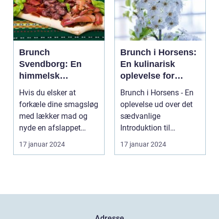
Brunch
Brunch i Horsens:
Svendborg: En
En kulinarisk
himmelsk
oplevelse for
oplevelse i hjertet
eventyrrejsende
Hvis du elsker at
Brunch i Horsens - En
af Danmark
og backpackere
forkæle dine smagsløg
oplevelse ud over det
med lækker mad og
sædvanlige
nyde en afslappet
Introduktion til
atmosfære, så er
brunchkulturen i
17 januar 2024
17 januar 2024
brunch ...
Horsens ...
Adresse