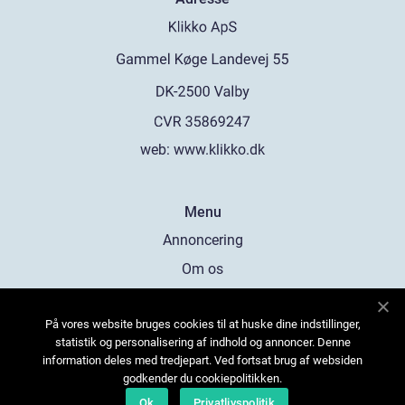
web:
www.klikko.dk
Menu
Annoncering
Om os
Cookies
På vores website bruges cookies til at huske dine indstillinger,
Kontakt os
statistik og personalisering af indhold og annoncer. Denne
Sitemap
information deles med tredjepart. Ved fortsat brug af websiden
godkender du cookiepolitikken.
Ok
Privatlivspolitik