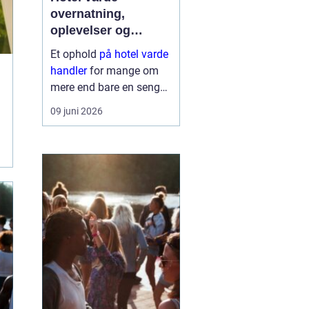
overnatning,
oplevelser og
krohygge tæt på
Et ophold
på hotel varde
vestkysten
handler
for mange om
mere end bare en seng
at sove i. Du får en base
09 juni 2026
tæt på Vesterhavet,
naturen ved Ho Bugt og
bylivet i Varde og
Esbjerg. Samtidig giver
området god...