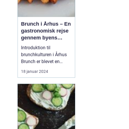
Brunch i Århus – En
gastronomisk rejse
gennem byens
bedste
Introduktion til
morgenmadsspot
brunchkulturen i Århus
Brunch er blevet en
populær spiseoplevelse,
18 januar 2024
der kombinerer det
bedste fra morgenmad
og frokost. Denne artikel
dykker ned i Århus'
brunchscene og guider
eventyrrejsende og
backpackere gennem
byens bedste brunch...