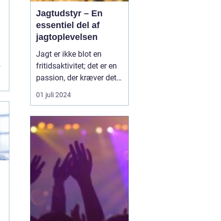
Jagtudstyr – En
essentiel del af
jagtoplevelsen
Jagt er ikke blot en
f
fritidsaktivitet; det er en
passion, der kræver det
rigtige udstyr og
01 juli 2024
forberedelse. I jagtens
verden er betydningen af
at have stabilt og
pålideligt udstyr
vanskelig at overvurdere.
Godt jagtudstyr forhøjer
jag...
e