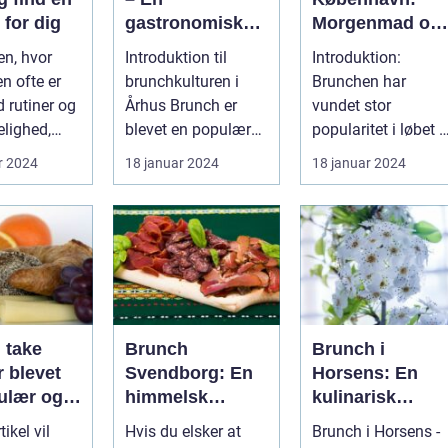
 for dig
gastronomisk
Morgenmad og
rejse gennem
frokost i perfekt
en, hvor
Introduktion til
Introduktion:
byens bedste
harmoni
n ofte er
brunchkulturen i
Brunchen har
morgenmadssp
d rutiner og
Århus Brunch er
vundet stor
ot
elighed,
blevet en populær
popularitet i løbet a
tivaler som
spiseoplevelse, der
de seneste år og
r 2024
18 januar 2024
18 januar 2024
kombinerer ...
fremstår som en
perfe...
 take
Brunch
Brunch i
 blevet
Svendborg: En
Horsens: En
ulær og
himmelsk
kulinarisk
sk måde at
oplevelse i
oplevelse for
ikel vil
Hvis du elsker at
Brunch i Horsens -
n lækker
hjertet af
eventyrrejsend