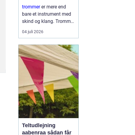
læring
trommer
er mere end
bare et instrument med
skind og klang. Trommer
er et samlingspunkt,
04 juli 2026
hvor børn og voksne
mødes om rytme, leg og
nysgerrighed. Trommer
giver hurtig følelse af
mestring, fordi ...
Teltudlejning
aabenraa sådan får