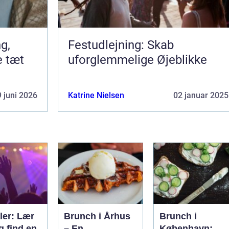
Festudlejning: Skab
e tæt
uforglemmelige Øjeblikke
 juni 2026
Katrine Nielsen
02 januar 2025
ler: Lær
Brunch i Århus
Brunch i
g find en
– En
København: