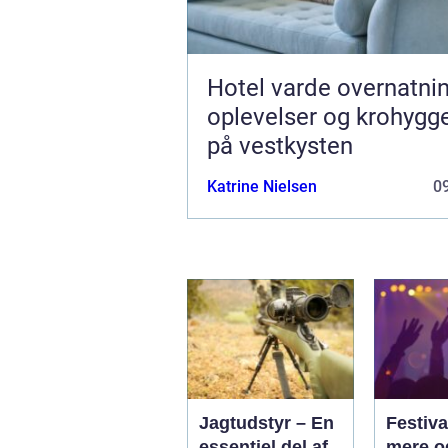
Hotel varde overnatning,
oplevelser og krohygg
på vestkysten
Katrine Nielsen
09
Jagtudstyr – En
Festiva
essentiel del af
mere o