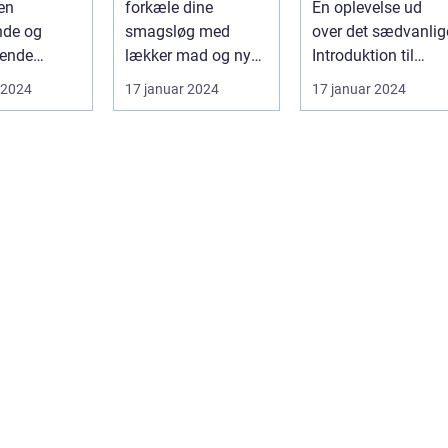
 en
forkæle dine
En oplevelse ud
oplevelse
Danmark
og backpackere
nde og
smagsløg med
over det sædvanlig
nset hvor
ende
lækker mad og nyde
Introduktion til
finder
tion af
en afslappet
brunchkulturen i
 2024
17 januar 2024
17 januar 2024
take away
atmosfære, så er
Horsens ...
i...
brunch ...