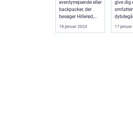
eventyrrejsende eller
give dig
brunch
backpacker, der
omfatte
på, ua
besøger Hillerød,
dybdegå
man be
bør du ikke gå glip
præsenta
18 januar 2024
17 januar
sig
af byens f...
brunch 
og de vigt