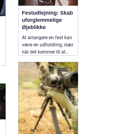
Festudlejning: Skab
uforglemmelige
Øjeblikke
At arrangere en fest kan
være en udfordring, især
når det kommer til at
vælge det rette udstyr og
aktiviteter, der vil gøre
dagen mindeværdig for
alle dine gæster.
02
januar 2025