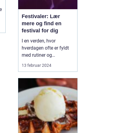
e
Festivaler: Lær
mere og find en
festival for dig
I en verden, hvor
hverdagen ofte er fyldt
med rutiner og
forudsigelighed, står
13 februar 2024
festivaler som farverige
oaser i tørken. De er
sociale, kulturelle, og
musikalske
samlingspunkter, hvor
mennesker fra alle
samfundslag kan mødes
og dele uforglemmelige
opl...