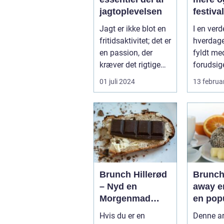
jagtoplevelsen
festival
Jagt er ikke blot en
I en verd
fritidsaktivitet; det er
hverdage
en passion, der
fyldt me
kræver det rigtige
forudsig
udstyr og for...
står fes
01 juli 2024
13 februa
farver...
Brunch Hillerød
Brunch
– Nyd en
away er
Morgenmad
en pop
med Et Twist
prakti
Hvis du er en
Denne art
nyde e