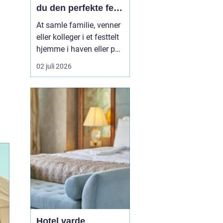
du den perfekte fest
i egen have
At samle familie, venner
eller kolleger i et festtelt
hjemme i haven eller på
en mark uden for byen er
02 juli 2026
blevet en populær
løsning i Aabenraa og
omegn. Mange ønsker
friheden til selv at sætte
rammen for dagen, uden
at være bundet af et
lokale, faste lu...
Hotel varde