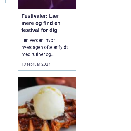
Festivaler: Lær
mere og find en
festival for dig
I en verden, hvor
hverdagen ofte er fyldt
med rutiner og
forudsigelighed, står
13 februar 2024
festivaler som farverige
oaser i tørken. De er
sociale, kulturelle, og
musikalske
samlingspunkter, hvor
mennesker fra alle
samfundslag kan mødes
og dele uforglemmelige
opl...