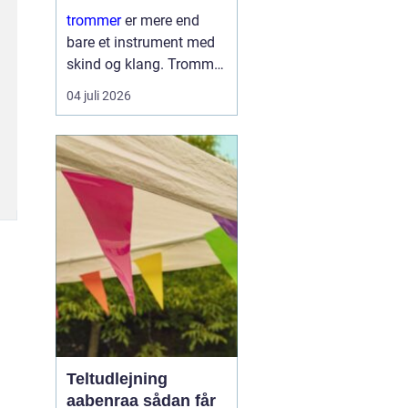
læring
trommer
er mere end
bare et instrument med
skind og klang. Trommer
er et samlingspunkt,
04 juli 2026
hvor børn og voksne
mødes om rytme, leg og
nysgerrighed. Trommer
giver hurtig følelse af
mestring, fordi ...
Teltudlejning
aabenraa sådan får