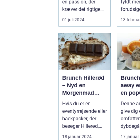
en passion, der
fyldt me
kræver det rigtige
forudsig
udstyr og for...
står fes
01 juli 2024
13 februa
farver...
Brunch Hillerød
Brunch
– Nyd en
away er
Morgenmad
en pop
med Et Twist
prakti
Hvis du er en
Denne art
nyde e
eventyrrejsende eller
give dig
brunch
backpacker, der
omfatte
på, ua
besøger Hillerød,
dybdegå
man be
bør du ikke gå glip
præsenta
18 januar 2024
17 januar
sig