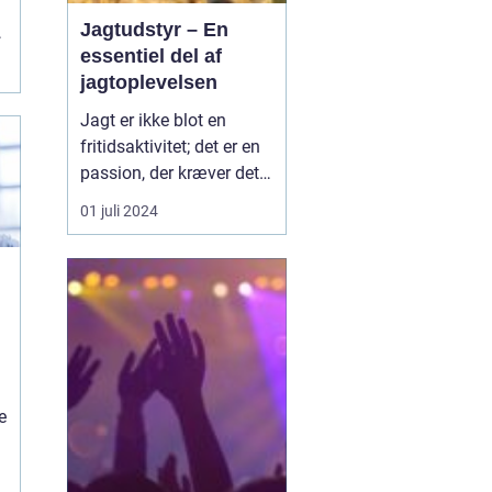
Jagtudstyr – En
f
essentiel del af
jagtoplevelsen
Jagt er ikke blot en
fritidsaktivitet; det er en
passion, der kræver det
rigtige udstyr og
01 juli 2024
forberedelse. I jagtens
verden er betydningen af
at have stabilt og
pålideligt udstyr
vanskelig at overvurdere.
Godt jagtudstyr forhøjer
e
jag...
e