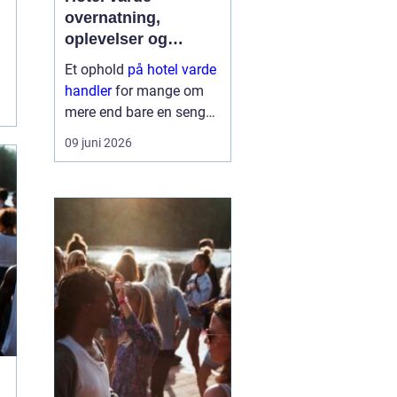
overnatning,
oplevelser og
krohygge tæt på
Et ophold
på hotel varde
vestkysten
handler
for mange om
mere end bare en seng
at sove i. Du får en base
09 juni 2026
tæt på Vesterhavet,
naturen ved Ho Bugt og
bylivet i Varde og
Esbjerg. Samtidig giver
området god...