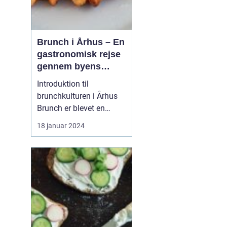
Brunch i Århus – En
gastronomisk rejse
gennem byens
bedste
Introduktion til
morgenmadsspot
brunchkulturen i Århus
Brunch er blevet en
populær spiseoplevelse,
18 januar 2024
der kombinerer det
bedste fra morgenmad
og frokost. Denne artikel
dykker ned i Århus'
brunchscene og guider
eventyrrejsende og
backpackere gennem
byens bedste brunch...