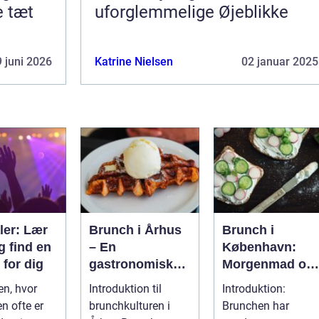
e tæt
uforglemmelige Øjeblikke
 juni 2026
Katrine Nielsen
02 januar 2025
ler: Lær
Brunch i Århus
Brunch i
g find en
– En
København:
 for dig
gastronomisk
Morgenmad og
rejse gennem
frokost i perfekt
en, hvor
Introduktion til
Introduktion:
byens bedste
harmoni
n ofte er
brunchkulturen i
Brunchen har
morgenmadssp