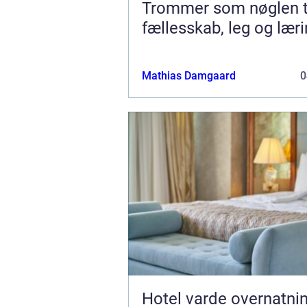
Trommer som nøglen t
fællesskab, leg og lær
Mathias Damgaard
0
Hotel varde overnatning,