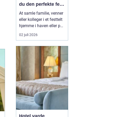
du den perfekte fest
i egen have
At samle familie, venner
eller kolleger i et festtelt
hjemme i haven eller på
en mark uden for byen er
02 juli 2026
blevet en populær
løsning i Aabenraa og
omegn. Mange ønsker
friheden til selv at sætte
rammen for dagen, uden
at være bundet af et
lokale, faste lu...
Hotel varde