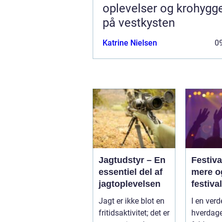
oplevelser og krohygg
på vestkysten
Katrine Nielsen
09
Jagtudstyr – En
Festiva
essentiel del af
mere o
jagtoplevelsen
festival
Jagt er ikke blot en
I en verd
fritidsaktivitet; det er
hverdage