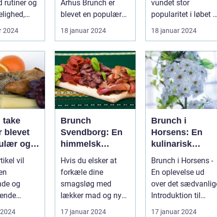
d rutiner og
Århus Brunch er
vundet stor
ot
elighed,
blevet en populær
popularitet i løbet a
tivaler som
spiseoplevelse, der
de seneste år og
r 2024
18 januar 2024
18 januar 2024
kombinerer ...
fremstår som en
perfe...
 take
Brunch
Brunch i
 blevet
Svendborg: En
Horsens: En
ulær og
himmelsk
kulinarisk
sk måde at
oplevelse i
oplevelse for
ikel vil
Hvis du elsker at
Brunch i Horsens -
n lækker
hjertet af
eventyrrejsend
 en
forkæle dine
En oplevelse ud
oplevelse
Danmark
og backpackere
nde og
smagsløg med
over det sædvanlig
nset hvor
ende
lækker mad og nyde
Introduktion til
finder
tion af
en afslappet
brunchkulturen i
 2024
17 januar 2024
17 januar 2024