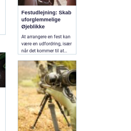
Festudlejning: Skab
uforglemmelige
Øjeblikke
At arrangere en fest kan
være en udfordring, især
når det kommer til at
vælge det rette udstyr og
aktiviteter, der vil gøre
dagen mindeværdig for
alle dine gæster.
02
januar 2025