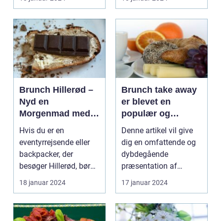
kombinerer ...
Brunch Hillerød –
Brunch take away
Nyd en
er blevet en
Morgenmad med
populær og
Et Twist
praktisk måde at
Hvis du er en
Denne artikel vil give
nyde en lækker
eventyrrejsende eller
dig en omfattende og
brunchoplevelse
backpacker, der
dybdegående
på, uanset hvor
besøger Hillerød, bør
præsentation af
man befinder sig
du ikke gå glip af
brunch take away og
18 januar 2024
17 januar 2024
byens f...
de vigti...