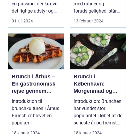
en passion, der kræver
med rutiner og
det rigtige udstyr og
forudsigelighed, står
for...
festivaler som farver...
01 juli 2024
13 februar 2024
Brunch i Århus –
Brunch i
En gastronomisk
København:
rejse gennem
Morgenmad og
byens bedste
frokost i perfekt
Introduktion til
Introduktion: Brunchen
morgenmadsspot
harmoni
brunchkulturen i Århus
har vundet stor
Brunch er blevet en
popularitet i løbet af de
populær
seneste år og fremstår
spiseoplevelse, der
som en perfe...
18 januar 2024
18 januar 2024