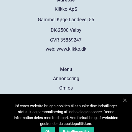
web:
www.klikko.dk
Menu
Annoncering
Om os
Cookies
På vores website bruges cookies til at huske dine indstillinger,
Kontakt os
statistik og personalisering af indhold og annoncer. Denne
Sitemap
information deles med tredjepart. Ved fortsat brug af websiden
godkender du cookiepolitikken.
Ok
Privatlivspolitik