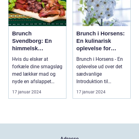
Brunch
Brunch i Horsens:
Svendborg: En
En kulinarisk
himmelsk
oplevelse for
oplevelse i hjertet
eventyrrejsende
Hvis du elsker at
Brunch i Horsens - En
af Danmark
og backpackere
forkæle dine smagsløg
oplevelse ud over det
med lækker mad og
sædvanlige
nyde en afslappet
Introduktion til
atmosfære, så er
brunchkulturen i
17 januar 2024
17 januar 2024
brunch ...
Horsens ...
Adresse